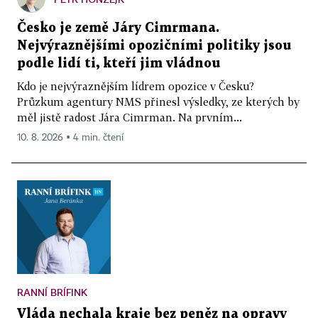
Česko je země Járy Cimrmana.
Nejvýraznějšími opozičními politiky jsou
podle lidí ti, kteří jim vládnou
Kdo je nejvýraznějším lídrem opozice v Česku?
Průzkum agentury NMS přinesl výsledky, ze kterých by
měl jistě radost Jára Cimrman. Na prvním...
10. 8. 2026 ▪ 4 min. čtení
RANNÍ BRÍFINK
Vláda nechala kraje bez peněz na opravy