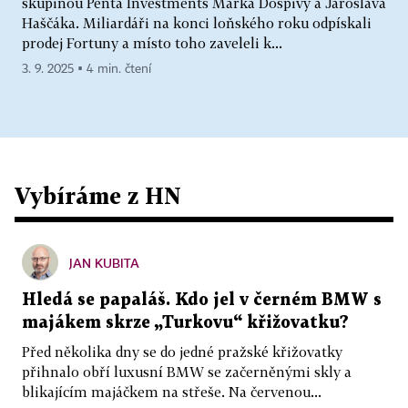
skupinou Penta Investments Marka Dospivy a Jaroslava
Haščáka. Miliardáři na konci loňského roku odpískali
prodej Fortuny a místo toho zaveleli k...
3. 9. 2025 ▪ 4 min. čtení
Vybíráme z HN
JAN KUBITA
Hledá se papaláš. Kdo jel v černém BMW s
majákem skrze „Turkovu“ křižovatku?
Před několika dny se do jedné pražské křižovatky
přihnalo obří luxusní BMW se začerněnými skly a
blikajícím majáčkem na střeše. Na červenou...