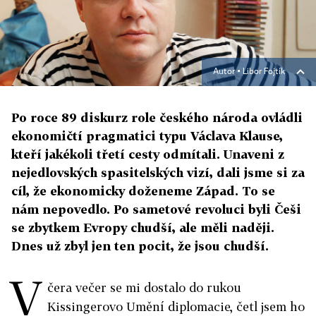
Autor ▪
Libor Fojtík
Po roce 89 diskurz role českého národa ovládli
ekonomičtí pragmatici typu Václava Klause,
kteří jakékoli třetí cesty odmítali. Unaveni z
nejedlovských spasitelských vizí, dali jsme si za
cíl, že ekonomicky doženeme Západ. To se
nám nepovedlo. Po sametové revoluci byli Češi
se zbytkem Evropy chudší, ale měli naději.
Dnes už zbyl jen ten pocit, že jsou chudší.
V
čera večer se mi dostalo do rukou
Kissingerovo Umění diplomacie, četl jsem ho