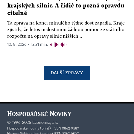
krajských silnic. A řidič to pozná opravdu
citelně
Ta zpráva na konci minulého týdne dost zapadla. Kraje
zjistily, že letos nedostanou žádnou pomoc ze státního
rozpočtu na opravy silnic nižších...
10. 8. 2026 ▪ 13:31 min.
DALŠÍ ZPRÁVY
©
1996-2026
Economia, a.s.
Hospodářské noviny (print) ISSN 0862-9587