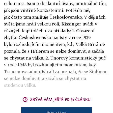
celou noc. Jsou to brilantní úvahy, minimálně tím,
jak jsou vnitřně konzistentní. Potěšilo mě,
jak často tam zmiňuje Československo. V dějinách
světa jsme hráli velkou roli, Kissinger uvádí v
různých kapitolách dva příklady: 1. Obsazení
zbytku Československa nacisty v roce 1939
bylo rozhodujícím momentem, kdy Velká Británie
poznala, že s Hitlerem se nelze domluvit, a začala
se chystat na válku. 2. Únorový komunistický puč
v roce 1948 byl rozhodujícím momentem, kdy
Trumanova administrativa poznala, že se Stalinem
se nelze domluvit, a začala se chystat na
studenou válku.
ZBÝVÁ VÁM JEŠTĚ 90 % ČLÁNKU
Číst dál za