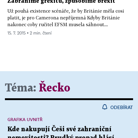
Zabráníme grexitu, způsobíme brexit
Už pouhá existence scénáře, že by Británie měla cosi
platit, je pro Camerona nepříjemná Kdyby Británie
nakonec coby ručitel EFSM musela sáhnout...
15. 7. 2015 ▪ 2 min. čtení
Téma:
Řecko
ODEBÍRAT
GRAFIKA UVNITŘ
Kde nakupují Češi své zahraniční
nemovitosti? Prudký propad hlásí