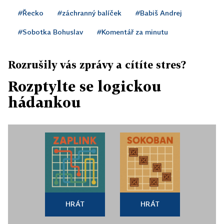
#Řecko
#záchranný balíček
#Babiš Andrej
#Sobotka Bohuslav
#Komentář za minutu
Rozrušily vás zprávy a cítíte stres?
Rozptylte se logickou
hádankou
HRÁT
HRÁT