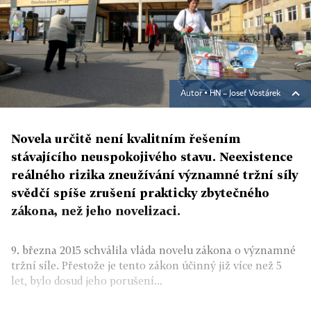
Autor ▪
HN – Josef Vostárek
Novela určitě není kvalitním řešením
stávajícího neuspokojivého stavu. Neexistence
reálného rizika zneužívání významné tržní síly
svědčí spíše zrušení prakticky zbytečného
zákona, než jeho novelizaci.
9. března 2015 schválila vláda novelu zákona o významné
tržní síle. Přestože je tento zákon účinný již více než 5
let, bylo dosud jeho porušení...