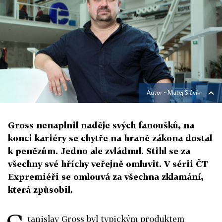
Autor ▪
Matej Slávik
Gross nenaplnil naděje svých fanoušků, na
konci kariéry se chytře na hraně zákona dostal
k penězům. Jedno ale zvládnul. Stihl se za
všechny své hříchy veřejně omluvit. V sérii ČT
Expremiéři se omlouvá za všechna zklamání,
která způsobil.
tanislav Gross byl typickým produktem