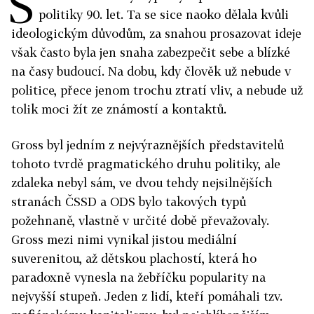
S
politiky 90. let. Ta se sice naoko dělala kvůli
ideologickým důvodům, za snahou prosazovat ideje
však často byla jen snaha zabezpečit sebe a blízké
na časy budoucí. Na dobu, kdy člověk už nebude v
politice, přece jenom trochu ztratí vliv, a nebude už
tolik moci žít ze známostí a kontaktů.
Gross byl jedním z nejvýraznějších představitelů
tohoto tvrdě pragmatického druhu politiky, ale
zdaleka nebyl sám, ve dvou tehdy nejsilnějších
stranách ČSSD a ODS bylo takových typů
požehnaně, vlastně v určité době převažovaly.
Gross mezi nimi vynikal jistou mediální
suverenitou, až dětskou plachostí, která ho
paradoxně vynesla na žebříčku popularity na
nejvyšší stupeň. Jeden z lidí, kteří pomáhali tzv.