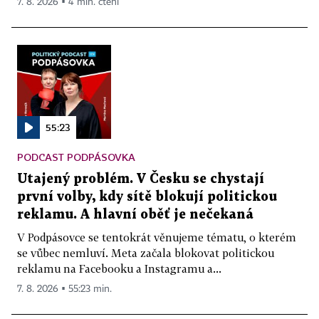
7. 8. 2026 ▪ 4 min. čtení
55:23
PODCAST PODPÁSOVKA
Utajený problém. V Česku se chystají
první volby, kdy sítě blokují politickou
reklamu. A hlavní oběť je nečekaná
V Podpásovce se tentokrát věnujeme tématu, o kterém
se vůbec nemluví. Meta začala blokovat politickou
reklamu na Facebooku a Instagramu a...
7. 8. 2026 ▪ 55:23 min.