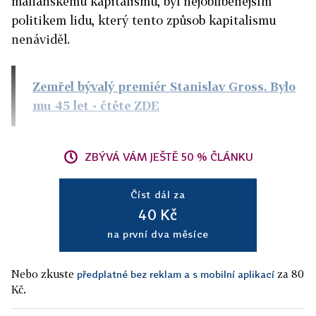
mafiánskému kapitalismu, byl nejoblíbenějším
politikem lidu, který tento způsob kapitalismu
nenáviděl.
Zemřel bývalý premiér Stanislav Gross. Bylo
mu 45 let
- čtěte ZDE
ZBÝVÁ VÁM JEŠTĚ 50 % ČLÁNKU
Číst dál za
40 Kč
na první dva měsíce
Nebo zkuste
za 80
předplatné bez reklam a s mobilní aplikací
Kč.