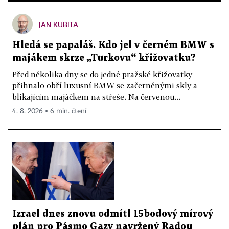
JAN KUBITA
Hledá se papaláš. Kdo jel v černém BMW s
majákem skrze „Turkovu“ křižovatku?
Před několika dny se do jedné pražské křižovatky
přihnalo obří luxusní BMW se začerněnými skly a
blikajícím majáčkem na střeše. Na červenou...
4. 8. 2026 ▪ 6 min. čtení
Izrael dnes znovu odmítl 15bodový mírový
plán pro Pásmo Gazy navržený Radou