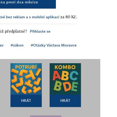
na první dva měsíce
za 80 Kč.
tné bez reklam a s mobilní aplikací
iž předplatné?
Přihlaste se
av
#zákon
#Otázky Václava Moravce
HRÁT
HRÁT