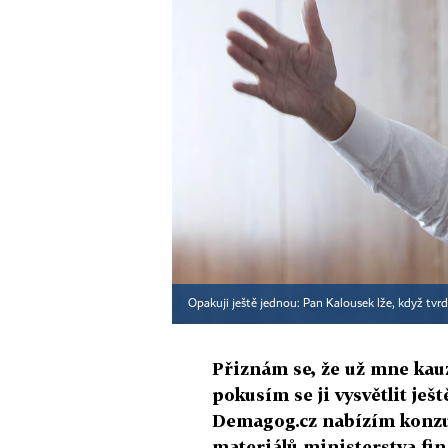
Opakuji ještě jednou: Pan Kalousek lže, když tvrd
Přiznám se, že už mne kau
pokusím se ji vysvětlit je
Demagog.cz nabízím konzu
materiálů ministerstva fin