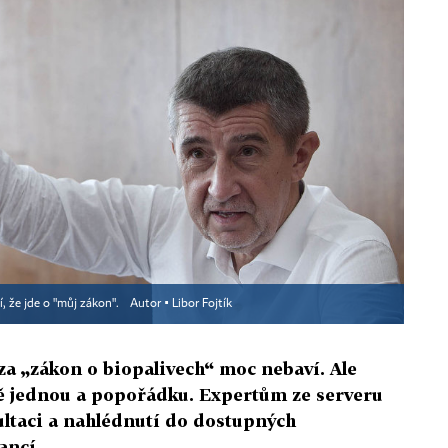
í, že jde o "můj zákon".
Autor ▪
Libor Fojtík
za „zákon o biopalivech“ moc nebaví. Ale
ště jednou a popořádku. Expertům ze serveru
ltaci a nahlédnutí do dostupných
ancí.