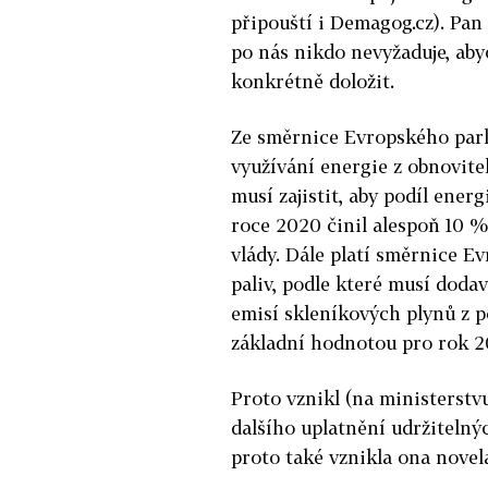
připouští i Demagog.cz). Pan
po nás nikdo nevyžaduje, aby
konkrétně doložit.
Ze směrnice Evropského par
využívání energie z obnovitel
musí zajistit, aby podíl ener
roce 2020 činil alespoň 10 %.
vlády. Dále platí směrnice E
paliv, podle které musí dod
emisí skleníkových plynů z
základní hodnotou pro rok 2
Proto vznikl (na ministerstv
dalšího uplatnění udržitelný
proto také vznikla ona novel