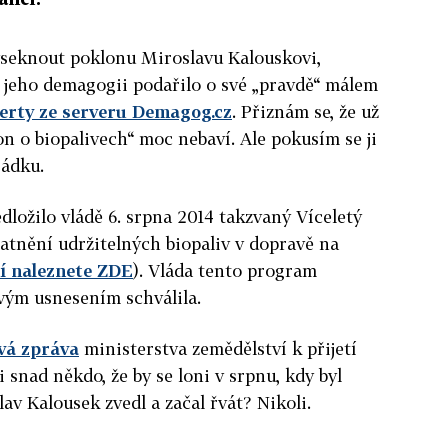
seknout poklonu Miroslavu Kalouskovi,
 jeho demagogii podařilo o své „pravdě“ málem
erty ze serveru Demagog.cz
. Přiznám se, že už
n o biopalivech“ moc nebaví. Ale pokusím se ji
řádku.
dložilo vládě 6. srpna 2014 takzvaný Víceletý
atnění udržitelných biopaliv v dopravě na
í naleznete ZDE
). Vláda tento program
svým usnesením schválila.
ová zpráva
ministerstva zemědělství k přijetí
 snad někdo, že by se loni v srpnu, kdy byl
av Kalousek zvedl a začal řvát? Nikoli.