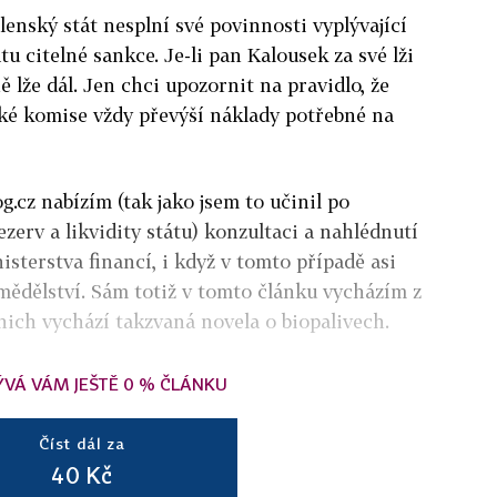
lenský stát nesplní své povinnosti vyplývající
u citelné sankce. Je-li pan Kalousek za své lži
ně lže dál. Jen chci upozornit na pravidlo, že
ské komise vždy převýší náklady potřebné na
cz nabízím (tak jako jsem to učinil po
zerv a likvidity státu) konzultaci a nahlédnutí
sterstva financí, i když v tomto případě asi
mědělství. Sám totiž v tomto článku vycházím z
 nich vychází takzvaná novela o biopalivech.
ÝVÁ VÁM JEŠTĚ 0 % ČLÁNKU
Číst dál za
40 Kč