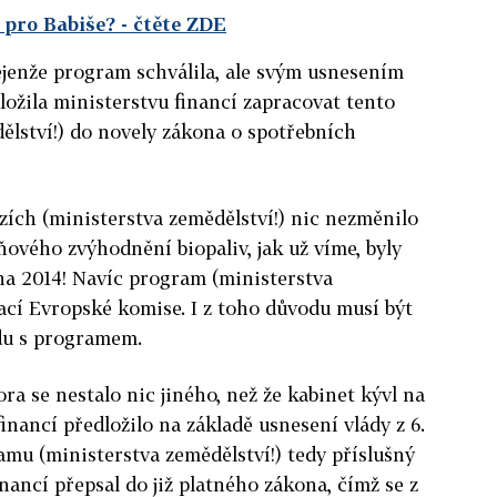
 pro Babiše?
- čtěte ZDE
ejenže program schválila, ale svým usnesením
 uložila ministerstvu financí zapracovat tento
ělství!) do novely zákona o spotřebních
zích (ministerstva zemědělství!) nic nezměnilo
ového zvýhodnění biopaliv, jak už víme, byly
pna 2014! Navíc program (ministerstva
kací Evropské komise. I z toho důvodu musí být
du s programem.
ora se nestalo nic jiného, než že kabinet kývl na
inancí předložilo na základě usnesení vlády z 6.
mu (ministerstva zemědělství!) tedy příslušný
nancí přepsal do již platného zákona, čímž se z