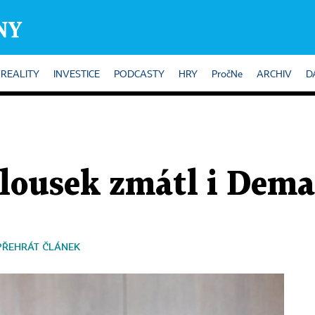
REALITY
INVESTICE
PODCASTY
HRY
PročNe
ARCHIV
D
ousek zmátl i Dema
PŘEHRÁT ČLÁNEK