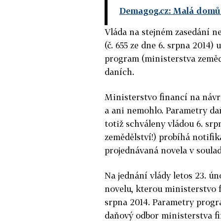
Demagog.cz: Malá domů
Vláda na stejném zasedání n
(č. 655 ze dne 6. srpna 2014)
program (ministerstva zeměd
daních.
Ministerstvo financí na návr
a ani nemohlo. Parametry daň
totiž schváleny vládou 6. sr
zemědělství!) probíhá notifi
projednávaná novela v soula
Na jednání vlády letos 23. ún
novelu, kterou ministerstvo f
srpna 2014. Parametry progra
daňový odbor ministerstva fi