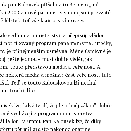
jak pan Kalousek přišel na to, že jde o „můj
oku 2003 a nové parametry v něm jsou převzaté
dělství. Toť vše k autorství novely.
de sedím na ministerstvu a přepisuji vládou
í notifikovaný program pana ministra Jurečky,
m, je přinejmenším úsměvná. Méně úsměvné je,
uji ještě jednou – musí dobře vědět, jak
 krmí touto představou média a veřejnost. A
e některá média a možná i část veřejnosti tuto
ští. Teď se touto Kalouskovou lží nechal
 mi trochu líto.
usek lže, když tvrdí, že jde o "můj zákon", dobře
ákoně vycházejí z programu ministerstva
lila loni v srpnu. Pan Kalousek lže, že díky
fertu pět miliard (to nakonec opatrně