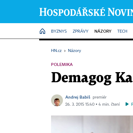
NÁZORY
HOME
BYZNYS
ZPRÁVY
TECH
HN.cz
›
Názory
POLEMIKA
Demagog Kal
Andrej Babiš
premiér
26. 3. 2015 15:40 ▪ 4 min. čtení