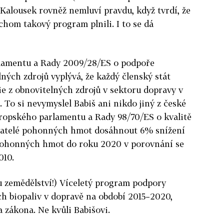
 Kalousek rovněž nemluví pravdu, když tvrdí, že
chom takový program plnili. I to se dá
lamentu a Rady 2009/28/ES o podpoře
ných zdrojů vyplývá, že každý členský stát
gie z obnovitelných zdrojů v sektoru dopravy v
 To si nevymyslel Babiš ani nikdo jiný z české
vropského parlamentu a Rady 98/70/ES o kvalitě
avatelé pohonných hmot dosáhnout 6% snížení
 pohonných hmot do roku 2020 v porovnání se
010.
u zemědělství!) Víceletý program podpory
ch biopaliv v dopravě na období 2015–2020,
a zákona. Ne kvůli Babišovi.