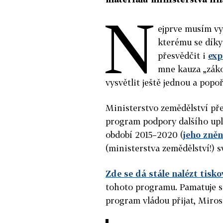
N
ejprve musím vy
kterému se díky
přesvědčit i
exp
mne kauza „záko
vysvětlit ještě jednou a popo
Ministerstvo zemědělství pře
program podpory dalšího upl
období 2015–2020 (
jeho zněn
(ministerstva zemědělství!) 
Zde se dá stále nalézt tisk
tohoto programu. Pamatuje si
program vládou přijat, Mirosl