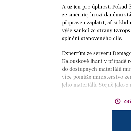
A už jen pro úplnost. Pokud č
ze směrnic, hrozí danému stát
připraven zaplatit, ať si klid
výše sankcí ze strany Evrop
splnění stanoveného cíle.
Expertům ze serveru Demagog.
Kalouskově lhaní v případě re
do dostupných materiálů mini
více pomůže ministerstvo ze
jeho materiálů. Stejně jako z
ZB