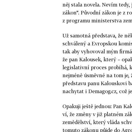
něj stala novela. Nevím tedy, 
zákon“. Původní zákon je z r
z programu ministerstva země
Už samotná představa, že něk
schválený a Evropskou komis
tak aby vyhovoval mým firmá
že pan Kalousek, který – opak
legislativní proces probíhá,
nejméně úsměvné na tom je, ž
představu panu Kalouskovi ba
nachytat i Demagog.cz, což je
Opakuji ještě jednou: Pan Kalo
ví, že změny v již platném z
zemědělství, který vláda schvá
tomuto zákonu půjde do Agro