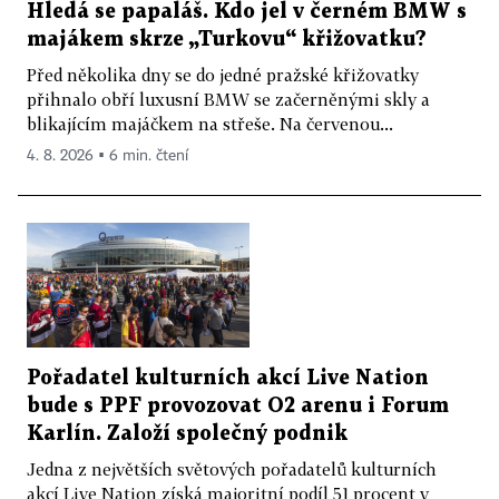
Hledá se papaláš. Kdo jel v černém BMW s
majákem skrze „Turkovu“ křižovatku?
Před několika dny se do jedné pražské křižovatky
přihnalo obří luxusní BMW se začerněnými skly a
blikajícím majáčkem na střeše. Na červenou...
4. 8. 2026 ▪ 6 min. čtení
Pořadatel kulturních akcí Live Nation
bude s PPF provozovat O2 arenu i Forum
Karlín. Založí společný podnik
Jedna z největších světových pořadatelů kulturních
akcí Live Nation získá majoritní podíl 51 procent v