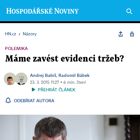
HN.cz
›
Názory
POLEMIKA
Máme zavést evidenci tržeb?
Andrej Babiš
Radomil Bábek
,
23. 3. 2015 11:27 ▪ 6 min. čtení
PŘEHRÁT ČLÁNEK
ODEBÍRAT AUTORA