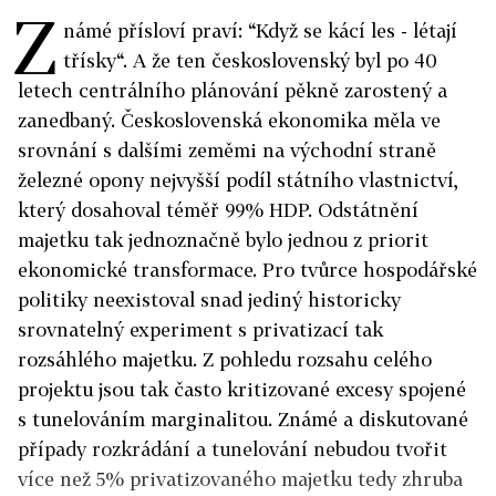
Z
námé přísloví praví: “Když se kácí les - létají
třísky“. A že ten československý byl po 40
letech centrálního plánování pěkně zarostený a
zanedbaný. Československá ekonomika měla ve
srovnání s dalšími zeměmi na východní straně
železné opony nejvyšší podíl státního vlastnictví,
který dosahoval téměř 99% HDP. Odstátnění
majetku tak jednoznačně bylo jednou z priorit
ekonomické transformace. Pro tvůrce hospodářské
politiky neexistoval snad jediný historicky
srovnatelný experiment s privatizací tak
rozsáhlého majetku. Z pohledu rozsahu celého
projektu jsou tak často kritizované excesy spojené
s tunelováním marginalitou. Známé a diskutované
případy rozkrádání a tunelování nebudou tvořit
více než 5% privatizovaného majetku tedy zhruba