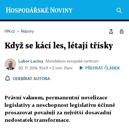
HN.cz
›
Názory
Když se kácí les, létají třísky
Lubor Lacina
Mendelovo evropské centrum
PŘEHRÁT ČLÁNEK
20. 11. 2014 10:49 ▪ 2 min. čtení
ODEBÍRAT AUTORA
Právní vakuum, permanentní novelizace
legislativy a neschopnost legislativu účinně
prosazovat považuji za největší dosavadní
nedostatek transformace.