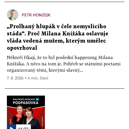
PETR HONZEJK
„Prolhaný hlupák v čele nemyslícího
stáda“. Proč Milana Knížáka oslavuje
vláda vedená mužem, kterým umělec
opovrhoval
Někteří říkají, že to byl poslední happening Milana
Knížáka. A něco na tom je. Pohřeb se státními poctami
organizovaný těmi, kterými slavný...
7. 8. 2026 ▪ 4 min. čtení
55:23