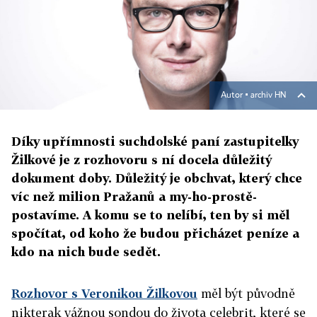
Autor ▪
archiv HN
Díky upřímnosti suchdolské paní zastupitelky
Žilkové je z rozhovoru s ní docela důležitý
dokument doby. Důležitý je obchvat, který chce
víc než milion Pražanů a my-ho-prostě-
postavíme. A komu se to nelíbí, ten by si měl
spočítat, od koho že budou přicházet peníze a
kdo na nich bude sedět.
Rozhovor s Veronikou Žilkovou
měl být původně
nikterak vážnou sondou do života celebrit, které se