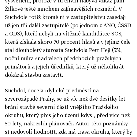
vysvětlení, protože v tu chvíli nabývá vzkaz paní
Žilkové ještě mnohem zajímavějších rozměrů. V
Suchdole totiž kromě ní v zastupitelstvu zasedají
už jen tři další zastupitelé (po jednom z ANO, ČSSD
a ODS), kteří nebyli na vítězné kandidátce SOS,
která získala skoro 70 procent hlasů a v jejímž čele
stál dlouholetý starosta Suchdola Petr Hejl (55),
noční můra snad všech předchozích pražských
primátorů a jejich úředníků, který už několikrát
dokázal stavbu zastavit.
Suchdol, docela idylické předměstí na
severozápadě Prahy, se už víc než dvě desítky let
brání stavbě severní části vnějšího Pražského
okruhu, který přes jeho území kdysi, před více než
50 lety, nakreslili plánovači. Autor této poznámky
si nedovolí hodnotit, zda má trasa okruhu, který by