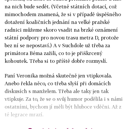
na nich bude sedět. (Včetně státních dotací, což
mimochodem znamená, že si v případě úspěšného
dotažení koaličních jednání na velké pražské
radnici můžeme skoro vsadit na brzké oznámení
státní podpory pro novou trasu metra D, protože
bez ní se nepostaví.) A v Suchdole už třeba za
primátora Béma zažili, co to je přiškrcený
kohoutek. Třeba si to příště dobře rozmyslí.
Paní Veronika možná skutečně jen vtipkovala.
Anebo řekla něco, co třeba slyší při domácích
diskusích s manželem. Třeba ale taky jen tak
vtipkuje. Za to, že se o svůj humor podělila i s námi
ostatními, bychom jí měli být hluboce vděčni. Až z
té legrace mrazí.