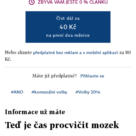
ZBÝVÁ VÁM JEŠTĚ 0 % ČLÁNKU
Číst dál za
40 Kč
na první dva měsíce
Nebo zkuste
za 80
předplatné bez reklam a s mobilní aplikací
Kč.
Máte již předplatné?
Přihlaste se
#ANO
#komunální volby
#Volby 2014
Informace už máte
Teď je čas procvičit mozek