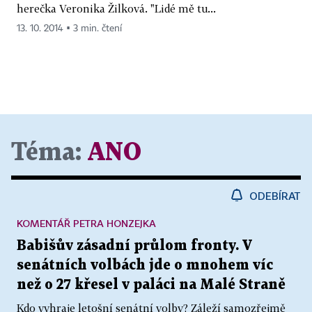
herečka Veronika Žilková. "Lidé mě tu...
13. 10. 2014 ▪ 3 min. čtení
Téma:
ANO
ODEBÍRAT
KOMENTÁŘ PETRA HONZEJKA
Babišův zásadní průlom fronty. V
senátních volbách jde o mnohem víc
než o 27 křesel v paláci na Malé Straně
Kdo vyhraje letošní senátní volby? Záleží samozřejmě