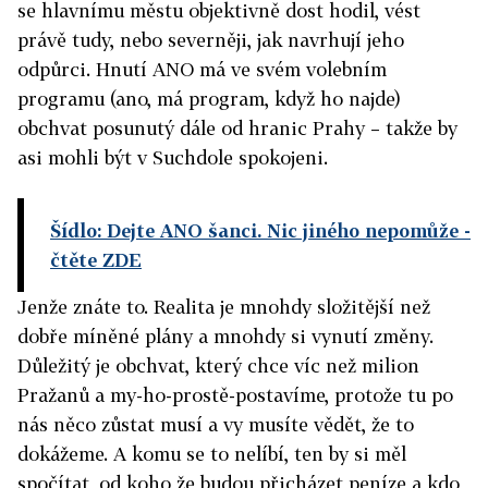
se hlavnímu městu objektivně dost hodil, vést
právě tudy, nebo severněji, jak navrhují jeho
odpůrci. Hnutí ANO má ve svém volebním
programu (ano, má program, když ho najde)
obchvat posunutý dále od hranic Prahy – takže by
asi mohli být v Suchdole spokojeni.
Šídlo: Dejte ANO šanci. Nic jiného nepomůže
-
čtěte ZDE
Jenže znáte to. Realita je mnohdy složitější než
dobře míněné plány a mnohdy si vynutí změny.
Důležitý je obchvat, který chce víc než milion
Pražanů a my-ho-prostě-postavíme, protože tu po
nás něco zůstat musí a vy musíte vědět, že to
dokážeme. A komu se to nelíbí, ten by si měl
spočítat, od koho že budou přicházet peníze a kdo