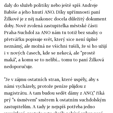
daly do služeb politiky nebo ještě spíš Andreje
Babiše a jeho hnutí ANO. Díky upřímnosti paní
Žilkové je z něj nakonec docela důležitý dokument
doby. Nově zvolená zastupitelka městské části
Praha-Suchdol za ANO nám tu totiž bez snahy o
přetvářku popisuje svět, který sice není úplně
neznámý, ale možná ne všichni tušili, že si ho užijí
i v nových časech, kde se nekecá, ale "prostě
maká", a komu se to nelíbí... tomu to paní Žilková
nedoporučuje.
"Je v zájmu ostatních stran, které uspěly, aby s
námi vycházely, protože peníze půjdou z
magistrátu. A tam budou sedět dámy z ANO," říká
prý "s úsměvem" směrem k ostatním suchdolským
zastupitelům. A tady je nejspíš potřeba jedno