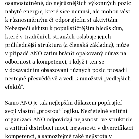
osamostatněné, do nejrůznějších výkonných pozic
nabyté energie, které sice nemusí, ale mohou vést
k různosměrným či odporujícím si aktivitám.
Nebezpečí skluzu k populističtějším hlediskům,
které v tradičních stranách oslabuje jejich
průhlednější struktura (a členská základna), může
v případě ANO zatím bránit opakovaný důraz na
odbornost a kompetenci, i když i ten se
v dosavadním obsazování různých pozic prosadil
nestejně přesvědčivě a vedl k množství „vedlejších
efektů“.
Samo ANO je tak nejlepším důkazem popírající
svoji vlastní „prostou“ logiku. Nezřetelné vnitřní
organizaci ANO odpovídají nejasnosti ve struktuře
a vnitřní distribuci moci, nejasnosti v diverzifikaci
kompetencí, a samozřejmě také nejistota v