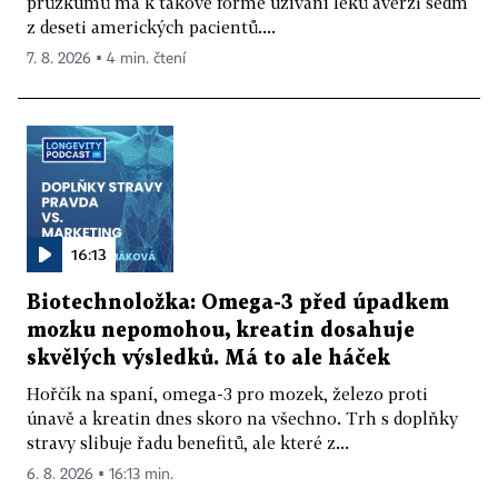
průzkumů má k takové formě užívání léků averzi sedm
z deseti amerických pacientů....
7. 8. 2026 ▪ 4 min. čtení
16:13
Biotechnoložka: Omega-3 před úpadkem
mozku nepomohou, kreatin dosahuje
skvělých výsledků. Má to ale háček
Hořčík na spaní, omega-3 pro mozek, železo proti
únavě a kreatin dnes skoro na všechno. Trh s doplňky
stravy slibuje řadu benefitů, ale které z...
6. 8. 2026 ▪ 16:13 min.