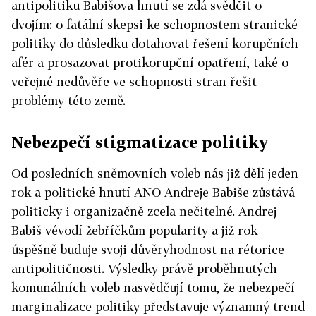
antipolitiku Babišova hnutí se zdá svědčit o
dvojím: o fatální skepsi ke schopnostem stranické
politiky do důsledku dotahovat řešení korupčních
afér a prosazovat protikorupční opatření, také o
veřejné nedůvěře ve schopnosti stran řešit
problémy této země.
Nebezpečí stigmatizace politiky
Od posledních sněmovních voleb nás již dělí jeden
rok a politické hnutí ANO Andreje Babiše zůstává
politicky i organizačně zcela nečitelné. Andrej
Babiš vévodí žebříčkům popularity a již rok
úspěšně buduje svoji důvěryhodnost na rétorice
antipolitičnosti. Výsledky právě proběhnutých
komunálních voleb nasvědčují tomu, že nebezpečí
marginalizace politiky představuje významný trend