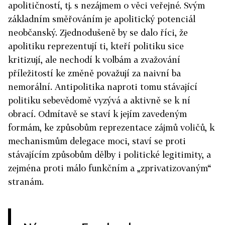
apolitičností, tj. s nezájmem o věci veřejné. Svým
základním směřováním je apolitický potenciál
neobčanský. Zjednodušeně by se dalo říci, že
apolitiku reprezentují ti, kteří politiku sice
kritizují, ale nechodí k volbám a zvažování
příležitostí ke změně považují za naivní ba
nemorální. Antipolitika naproti tomu stávající
politiku sebevědomě vyzývá a aktivně se k ní
obrací. Odmítavě se staví k jejím zavedeným
formám, ke způsobům reprezentace zájmů voličů, k
mechanismům delegace moci, staví se proti
stávajícím způsobům dělby i politické legitimity, a
zejména proti málo funkčním a „zprivatizovaným“
stranám.