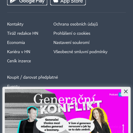
Kontakty
Ochrana osobních údajů
Tiráž redakce HN
Prohlášení o cookies
Economia
Nastavení soukromí
Kariéra v HN
Všeobecné smluvní podmínky
Ceník inzerce
Koupit / darovat předplatné
Eventy
×
Newslettery
RSS kanály
Autorská práva vykonává vydavatel. Bez písemného svolení vydavatele je
zakázáno jakékoli užití částí nebo celku díla, zejména rozmnožování a šíření