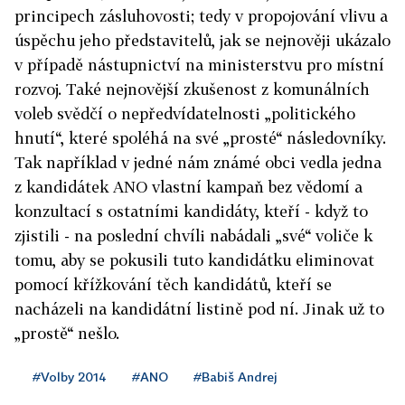
principech zásluhovosti; tedy v propojování vlivu a
úspěchu jeho představitelů, jak se nejnověji ukázalo
v případě nástupnictví na ministerstvu pro místní
rozvoj. Také nejnovější zkušenost z komunálních
voleb svědčí o nepředvídatelnosti „politického
hnutí“, které spoléhá na své „prosté“ následovníky.
Tak například v jedné nám známé obci vedla jedna
z kandidátek ANO vlastní kampaň bez vědomí a
konzultací s ostatními kandidáty, kteří - když to
zjistili - na poslední chvíli nabádali „své“ voliče k
tomu, aby se pokusili tuto kandidátku eliminovat
pomocí křížkování těch kandidátů, kteří se
nacházeli na kandidátní listině pod ní. Jinak už to
„prostě“ nešlo.
#Volby 2014
#ANO
#Babiš Andrej