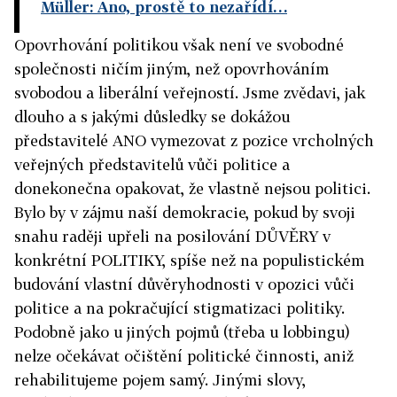
Müller: Ano, prostě to nezařídí…
Opovrhování politikou však není ve svobodné
společnosti ničím jiným, než opovrhováním
svobodou a liberální veřejností. Jsme zvědavi, jak
dlouho a s jakými důsledky se dokážou
představitelé ANO vymezovat z pozice vrcholných
veřejných představitelů vůči politice a
donekonečna opakovat, že vlastně nejsou politici.
Bylo by v zájmu naší demokracie, pokud by svoji
snahu raději upřeli na posilování DŮVĚRY v
konkrétní POLITIKY, spíše než na populistickém
budování vlastní důvěryhodnosti v opozici vůči
politice a na pokračující stigmatizaci politiky.
Podobně jako u jiných pojmů (třeba u lobbingu)
nelze očekávat očištění politické činnosti, aniž
rehabilitujeme pojem samý. Jinými slovy,