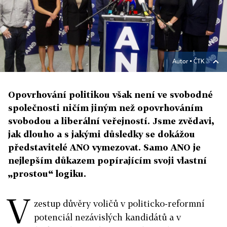
Autor ▪
ČTK
Opovrhování politikou však není ve svobodné
společnosti ničím jiným než opovrhováním
svobodou a liberální veřejností. Jsme zvědavi,
jak dlouho a s jakými důsledky se dokážou
představitelé ANO vymezovat. Samo ANO je
nejlepším důkazem popírajícím svoji vlastní
„prostou“ logiku.
V
zestup důvěry voličů v politicko-reformní
potenciál nezávislých kandidátů a v