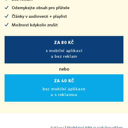
Odemykejte obsah pro přátele
Články v audioverzi + playlist
Možnost kdykoliv zrušit
ZA 80 KČ
s mobilní aplikací
a bez reklam
nebo
ZA 40 KČ
bez mobilní aplikace
a s reklamou
|
Předplatné HN+ je zcela bez reklam.