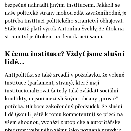
bezpečně nahradit jinými institucemi. Jakkoli se
naše politické strany mohou zdát zavrženíhodné, je
potřeba instituci politického stranictví obhajovat.
Stále totiž platí výrok Antonína Švehly, že útok na
stranictví je útokem na demokracii samu.
K čemu instituce? Vždyť jsme slušní
lidé…
Antipolitika se také zrcadlí v požadavku, že volené
instituce (parlament, strany), které mají
institucionalizovat (a tedy také zvládat) sociální
konflikty, nejsou mezi slušnými občany „prostě“
potřeba. Hluboce zakořeněný předsudek, že slušní
lidé (jsou-li ještě k tomu kompetentní) se přeci na
všem shodnou, vychází z utopické a autoritářské
představy veřejného zájmu jako poznané pravdy a