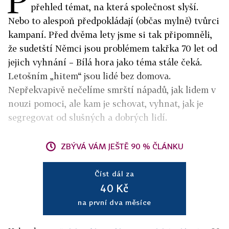
P
přehled témat, na která společnost slyší.
Nebo to alespoň předpokládají (občas mylně) tvůrci
kampaní. Před dvěma lety jsme si tak připomněli,
že sudetští Němci jsou problémem takřka 70 let od
jejich vyhnání – Bílá hora jako téma stále čeká.
Letošním „hitem“ jsou lidé bez domova.
Nepřekvapivě nečelíme smrští nápadů, jak lidem v
nouzi pomoci, ale kam je schovat, vyhnat, jak je
segregovat od slušných a dobrých lidí.
ZBÝVÁ VÁM JEŠTĚ 90 % ČLÁNKU
Číst dál za
40 Kč
na první dva měsíce