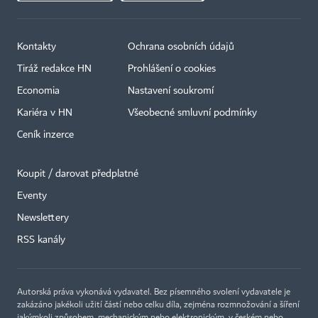
Kontakty
Ochrana osobních údajů
Tiráž redakce HN
Prohlášení o cookies
Economia
Nastavení soukromí
Kariéra v HN
Všeobecné smluvní podmínky
Ceník inzerce
Koupit / darovat předplatné
Eventy
Newslettery
×
RSS kanály
Autorská práva vykonává vydavatel. Bez písemného svolení vydavatele je
zakázáno jakékoli užití částí nebo celku díla, zejména rozmnožování a šíření
jakýmkoli způsobem, mechanickým nebo elektronickým, v českém nebo