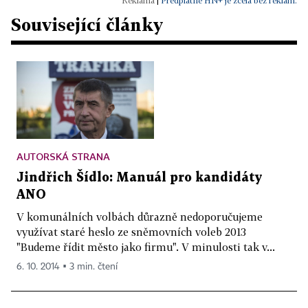
|
Předplatné HN+ je zcela bez reklam.
Související články
AUTORSKÁ STRANA
Jindřich Šídlo: Manuál pro kandidáty
ANO
V komunálních volbách důrazně nedoporučujeme
využívat staré heslo ze sněmovních voleb 2013
"Budeme řídit město jako firmu". V minulosti tak v...
6. 10. 2014 ▪ 3 min. čtení