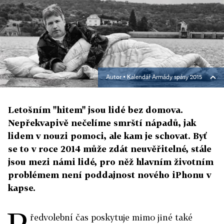
Autor ▪
Kalendář Armády spásy 2015
Letošním "hitem" jsou lidé bez domova.
Nepřekvapivě nečelíme smrští nápadů, jak
lidem v nouzi pomoci, ale kam je schovat. Byť
se to v roce 2014 může zdát neuvěřitelné, stále
jsou mezi námi lidé, pro něž hlavním životním
problémem není poddajnost nového iPhonu v
kapse.
ředvolební čas poskytuje mimo jiné také