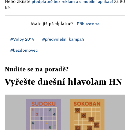
Nebo zkuste
za 80
předplatné bez reklam a s mobilní aplikací
Kč.
Máte již předplatné?
Přihlaste se
#Volby 2014
#předvolební kampaň
#bezdomovec
Nudíte se na poradě?
Vyřešte dnešní hlavolam HN