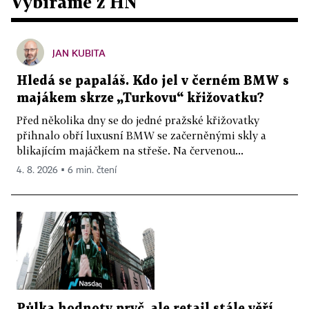
Vybíráme z HN
JAN KUBITA
Hledá se papaláš. Kdo jel v černém BMW s
majákem skrze „Turkovu“ křižovatku?
Před několika dny se do jedné pražské křižovatky
přihnalo obří luxusní BMW se začerněnými skly a
blikajícím majáčkem na střeše. Na červenou...
4. 8. 2026 ▪ 6 min. čtení
Půlka hodnoty pryč, ale retail stále věří