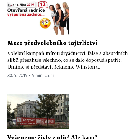
Meze předvolebního tajtrlictví
Volební kampaň mírou dryáčnictví, falše a absurdních
slibů přesahuje všechno, co se dalo doposud spatřit.
Umíme si představit řekněme Winstona...
30. 9. 2014 ▪ 4 min. čtení
Vyženeme živly z ulic! Ale kam?