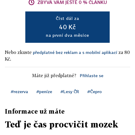
ZBÝVÁ VÁM JEŠTĚ 0 % ČLÁNKU
Číst dál za
40 Kč
na první dva měsíce
Nebo zkuste
za 80
předplatné bez reklam a s mobilní aplikací
Kč.
Máte již předplatné?
Přihlaste se
#rezerva
#peníze
#Lesy ČR
#Čepro
Informace už máte
Teď je čas procvičit mozek