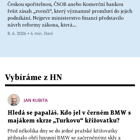
Českou spořitelnou, ČSOB anebo Komerční bankou
řešit zásah „zvenčí“, který významně promluví do jejich
podnikání. Nejprve ministerstvo financí představilo
návrh reformy zákona, která...
8. 6. 2026 ▪ 4 min. čtení
Vybíráme z HN
JAN KUBITA
Hledá se papaláš. Kdo jel v černém BMW s
majákem skrze „Turkovu“ křižovatku?
Před několika dny se do jedné pražské křižovatky
přihnalo obří luxusní BMW se začerněnými skly a