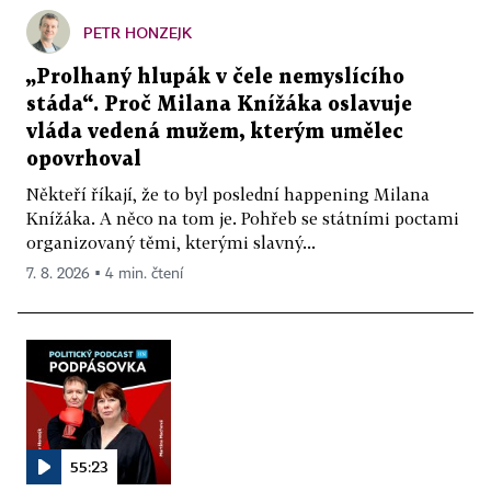
PETR HONZEJK
„Prolhaný hlupák v čele nemyslícího
stáda“. Proč Milana Knížáka oslavuje
vláda vedená mužem, kterým umělec
opovrhoval
Někteří říkají, že to byl poslední happening Milana
Knížáka. A něco na tom je. Pohřeb se státními poctami
organizovaný těmi, kterými slavný...
7. 8. 2026 ▪ 4 min. čtení
55:23