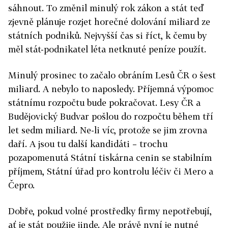
sáhnout. To změnil minulý rok zákon a stát teď
zjevně plánuje rozjet horečné dolování miliard ze
státních podniků. Nejvyšší čas si říct, k čemu by
měl stát-podnikatel léta netknuté peníze použít.
Minulý prosinec to začalo obráním Lesů ČR o šest
miliard. A nebylo to naposledy. Příjemná výpomoc
státnímu rozpočtu bude pokračovat. Lesy ČR a
Budějovický Budvar pošlou do rozpočtu během tří
let sedm miliard. Ne-li víc, protože se jim zrovna
daří. A jsou tu další kandidáti – trochu
pozapomenutá Státní tiskárna cenin se stabilním
příjmem, Státní úřad pro kontrolu léčiv či Mero a
Čepro.
Dobře, pokud volné prostředky firmy nepotřebují,
ať je stát použije jinde. Ale právě nyní je nutné