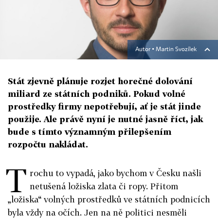
Autor ▪
Martin Svozílek
Stát zjevně plánuje rozjet horečné dolování
miliard ze státních podniků. Pokud volné
prostředky firmy nepotřebují, ať je stát jinde
použije. Ale právě nyní je nutné jasně říct, jak
bude s tímto významným přilepšením
rozpočtu nakládat.
T
rochu to vypadá, jako bychom v Česku našli
netušená ložiska zlata či ropy. Přitom
„ložiska“ volných prostředků ve státních podnicích
byla vždy na očích. Jen na ně politici nesměli