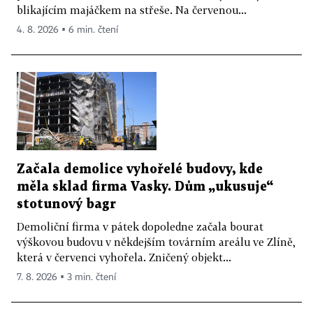
blikajícím majáčkem na střeše. Na červenou...
4. 8. 2026 ▪ 6 min. čtení
Začala demolice vyhořelé budovy, kde
měla sklad firma Vasky. Dům „ukusuje“
stotunový bagr
Demoliční firma v pátek dopoledne začala bourat
výškovou budovu v někdejším továrním areálu ve Zlíně,
která v červenci vyhořela. Zničený objekt...
7. 8. 2026 ▪ 3 min. čtení