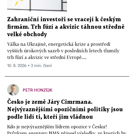
Zahraniční investoři se vracejí k českým
firmám. Trh fúzí a akvizic táhnou středně
velké obchody
Válka na Ukrajině, energetická krize a prostředí
vyšších úrokových sazeb v posledních letech tlumily
trh fúzí a akvizic ve střední Evropě....
10. 8. 2026 ▪ 3 min. čtení
PETR HONZEJK
Česko je země Járy Cimrmana.
Nejvýraznějšími opozičními politiky jsou
podle lidí ti, kteří jim vládnou
Kdo je nejvýraznějším lídrem opozice v Česku?
Průzkum agentury NMS přinesl výsledky, ze kterých by