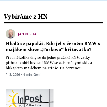
Vybíráme z HN
JAN KUBITA
Hledá se papaláš. Kdo jel v černém BMW s
majákem skrze „Turkovu“ křižovatku?
Před několika dny se do jedné pražské křižovatky
přihnalo obří luxusní BMW se začerněnými skly a
blikajícím majáčkem na střeše. Na červenou...
4. 8. 2026 ▪ 6 min. čtení