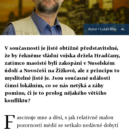
Autor ▪
Lukáš Bíba
V současnosti je jistě obtížně představitelné,
že by řekněme vládní vojska držela Hradčany,
zatímco maoisté byli zakopáni v Nuselském
údolí a Novočeši na Žižkově, ale z principu to
myslitelné jistě je. Jsou současné události
čímsi lokálním, co se nás netýká a záhy
pomine, či je to prolog nějakého většího
konfliktu?
F
ascinuje mne a děsí, s jak relativně malou
pozorností médií se setkalo nedávné dobytí