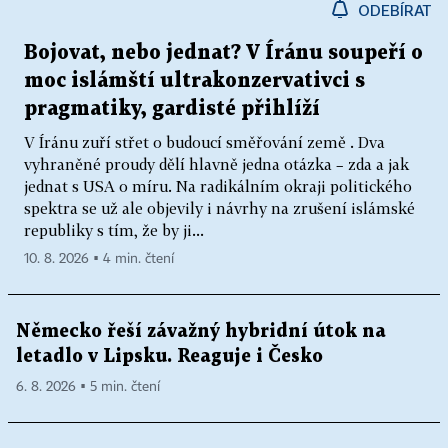
ODEBÍRAT
Bojovat, nebo jednat? V Íránu soupeří o
moc islámští ultrakonzervativci s
pragmatiky, gardisté přihlíží
V Íránu zuří střet o budoucí směřování země . Dva
vyhraněné proudy dělí hlavně jedna otázka – zda a jak
jednat s USA o míru. Na radikálním okraji politického
spektra se už ale objevily i návrhy na zrušení islámské
republiky s tím, že by ji...
10. 8. 2026 ▪ 4 min. čtení
Německo řeší závažný hybridní útok na
letadlo v Lipsku. Reaguje i Česko
6. 8. 2026 ▪ 5 min. čtení