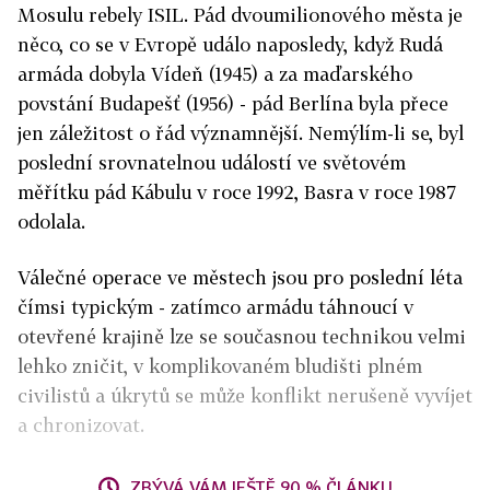
Mosulu rebely ISIL. Pád dvoumilionového města je
něco, co se v Evropě událo naposledy, když Rudá
armáda dobyla Vídeň (1945) a za maďarského
povstání Budapešť (1956) - pád Berlína byla přece
jen záležitost o řád významnější. Nemýlím-li se, byl
poslední srovnatelnou událostí ve světovém
měřítku pád Kábulu v roce 1992, Basra v roce 1987
odolala.
Válečné operace ve městech jsou pro poslední léta
čímsi typickým - zatímco armádu táhnoucí v
otevřené krajině lze se současnou technikou velmi
lehko zničit, v komplikovaném bludišti plném
civilistů a úkrytů se může konflikt nerušeně vyvíjet
a chronizovat.
ZBÝVÁ VÁM JEŠTĚ 90 % ČLÁNKU