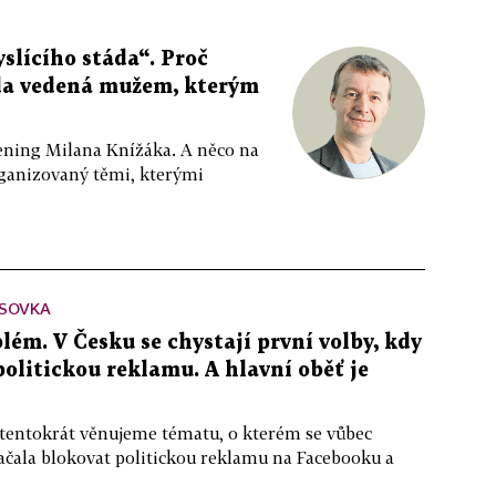
slícího stáda“. Proč
da vedená mužem, kterým
ppening Milana Knížáka. A něco na
rganizovaný těmi, kterými
SOVKA
lém. V Česku se chystají první volby, kdy
 politickou reklamu. A hlavní oběť je
 tentokrát věnujeme tématu, o kterém se vůbec
ačala blokovat politickou reklamu na Facebooku a