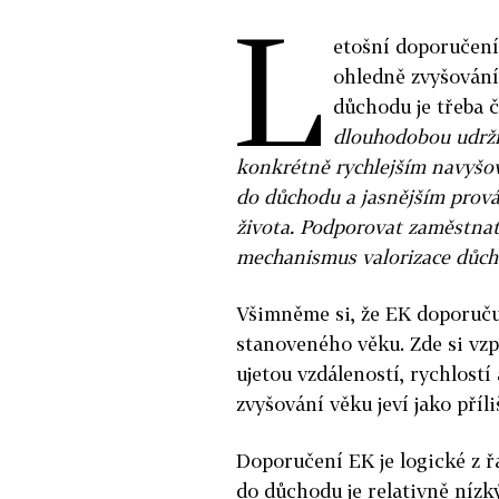
L
etošní doporučení
ohledně zvyšován
důchodu je třeba č
dlouhodobou udrži
konkrétně rychlejším navyš
do důchodu a jasnějším prov
života. Podporovat zaměstnat
mechanismus valorizace důch
Všimněme si, že EK doporučuj
stanoveného věku. Zde si vzp
ujetou vzdáleností, rychlostí
zvyšování věku jeví jako příl
Doporučení EK je logické z ř
do důchodu je relativně nízk