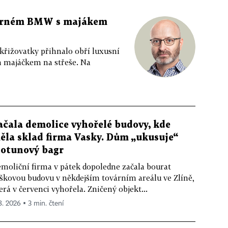
 černém BMW s majákem
 křižovatky přihnalo obří luxusní
m majáčkem na střeše. Na
ačala demolice vyhořelé budovy, kde
ěla sklad firma Vasky. Dům „ukusuje“
totunový bagr
moliční firma v pátek dopoledne začala bourat
škovou budovu v někdejším továrním areálu ve Zlíně,
erá v červenci vyhořela. Zničený objekt...
 8. 2026 ▪ 3 min. čtení