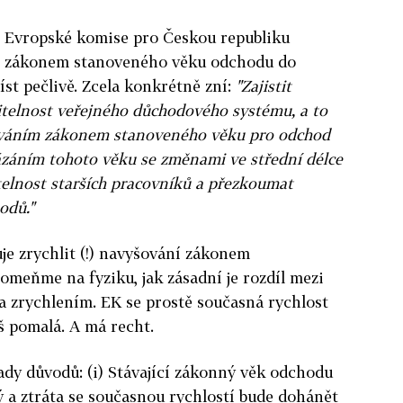
 Evropské komise pro Českou republiku
í zákonem stanoveného věku odchodu do
íst pečlivě. Zcela konkrétně zní:
"Zajistit
telnost veřejného důchodového systému, a to
ováním zákonem stanoveného věku pro odchod
ázáním tohoto věku se změnami ve střední délce
elnost starších pracovníků a přezkoumat
odů."
e zrychlit (!) navyšování zákonem
omeňme na fyziku, jak zásadní je rozdíl mezi
 a zrychlením. EK se prostě současná rychlost
iš pomalá. A má recht.
ady důvodů: (i) Stávající zákonný věk odchodu
ý a ztráta se současnou rychlostí bude dohánět