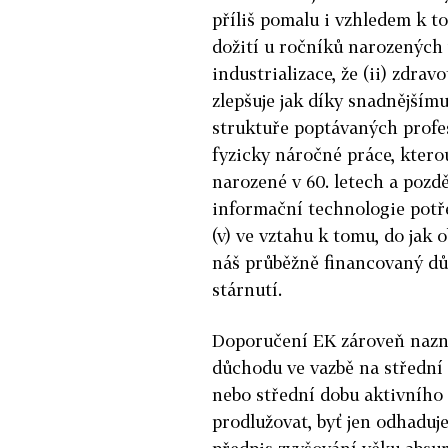
příliš pomalu i vzhledem k to
dožití u ročníků narozených 
industrializace, že (ii) zdra
zlepšuje jak díky snadnějšímu 
struktuře poptávaných profes
fyzicky náročné práce, kterou 
narozené v 60. letech a pozdě
informační technologie potř
(v) ve vztahu k tomu, do jak 
náš průběžně financovaný d
stárnutí.
Doporučení EK zároveň nazna
důchodu ve vazbě na střední d
nebo střední dobu aktivního ž
prodlužovat, byť jen odhadu