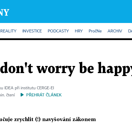
REALITY
INVESTICE
PODCASTY
HRY
PročNe
ARCHIV
D
don't worry be happ
u IDEA při institutu CERGE‑EI
PŘEHRÁT ČLÁNEK
in. čtení
čuje zrychlit (!) navyšování zákonem