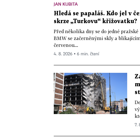
JAN KUBITA
Hledá se papaláš. Kdo jel v
skrze „Turkovu“ křižovatku?
Před několika dny se do jedné pražské
BMW se začerněnými skly a blikající
červenou...
4. 8. 2026 ▪ 6 min. čtení
Z
m
s
De
vý
kt
7.