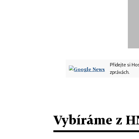
Přidejte si H
zprávách.
Vybíráme z H