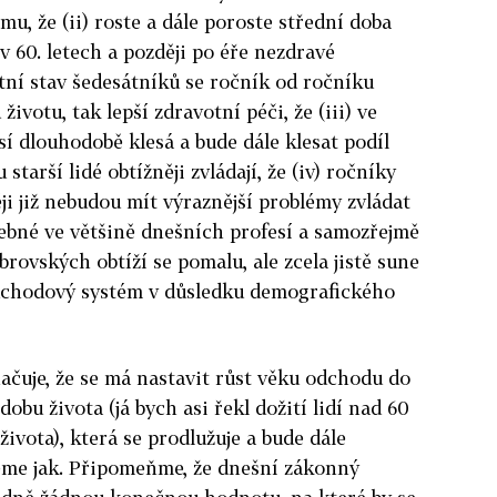
mu, že (ii) roste a dále poroste střední doba
v 60. letech a později po éře nezdravé
votní stav šedesátníků se ročník od ročníku
životu, tak lepší zdravotní péči, že (iii) ve
í dlouhodobě klesá a bude dále klesat podíl
starší lidé obtížněji zvládají, že (iv) ročníky
ji již nebudou mít výraznější problémy zvládat
ebné ve většině dnešních profesí a samozřejmě
obrovských obtíží se pomalu, ale zcela jistě sune
ůchodový systém v důsledku demografického
čuje, že se má nastavit růst věku odchodu do
obu života (já bych asi řekl dožití lidí nad 60
ivota), která se prodlužuje a bude dále
jeme jak. Připomeňme, že dnešní zákonný