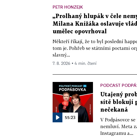
PETR HONZEJK
„Prolhaný hlupák v čele nemy
Milana Knížáka oslavuje vlá
umělec opovrhoval
Někteří říkají, že to byl poslední ha
tom je. Pohřeb se státními poctami o
slavný...
7. 8. 2026 ▪ 4 min. čtení
PODCAST PODPÁ
Utajený prob
sítě blokují
nečekaná
55:23
V Podpásovce se
nemluví. Meta z
Instagramu a...