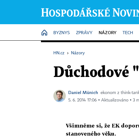
NÁZORY
HOME
BYZNYS
ZPRÁVY
TECH
HN.cz
›
Názory
Důchodové "
Daniel Münich
ekonom z think‑tank
5. 6. 2014 17:06 ▪ Aktualizováno ▪ 3 m
Všimněme si, že EK doporu
stanoveného věku.