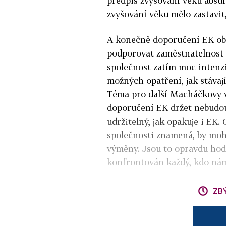
předpis zvyšování věku absu
zvyšování věku mělo zastavit
A konečně doporučení EK obs
podporovat zaměstnatelnost 
společnost zatím moc intenzi
možných opatření, jak stávají
Téma pro další Macháčkovy v
doporučení EK držet nebudou
udržitelný, jak opakuje i EK.
společnosti znamená, by moh
výměny. Jsou to opravdu hodn
konfrontován každý, kdo nám 
ZB