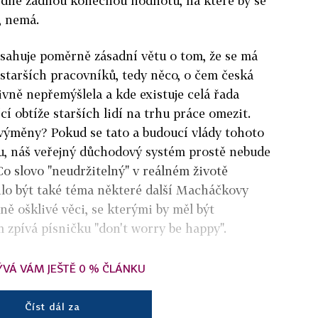
rdně žádnou konečnou hodnotu, na které by se
, nemá.
ahuje poměrně zásadní větu o tom, že se má
starších pracovníků, tedy něco, o čem česká
vně nepřemýšlela a kde existuje celá řada
cí obtíže starších lidí na trhu práce omezit.
ýměny? Pokud se tato a budoucí vlády tohoto
, náš veřejný důchodový systém prostě nebude
 Co slovo "neudržitelný" v reálném životě
lo být také téma některé další Macháčkovy
ě ošklivé věci, se kterými by měl být
zpívá písničku "don't worry be happy".
ÝVÁ VÁM JEŠTĚ 0 % ČLÁNKU
Číst dál za