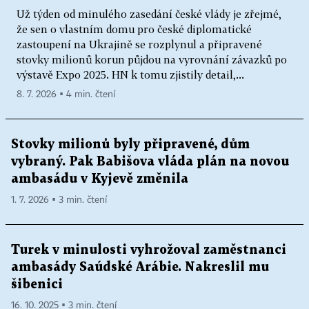
Už týden od minulého zasedání české vlády je zřejmé,
že sen o vlastním domu pro české diplomatické
zastoupení na Ukrajině se rozplynul a připravené
stovky milionů korun půjdou na vyrovnání závazků po
výstavě Expo 2025. HN k tomu zjistily detail,...
8. 7. 2026 ▪ 4 min. čtení
Stovky milionů byly připravené, dům
vybraný. Pak Babišova vláda plán na novou
ambasádu v Kyjevě změnila
1. 7. 2026 ▪ 3 min. čtení
Turek v minulosti vyhrožoval zaměstnanci
ambasády Saúdské Arábie. Nakreslil mu
šibenici
16. 10. 2025 ▪ 3 min. čtení