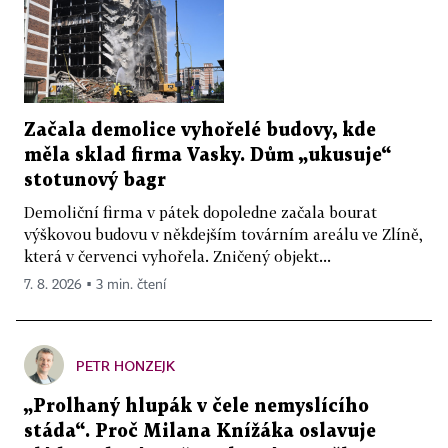
Začala demolice vyhořelé budovy, kde
měla sklad firma Vasky. Dům „ukusuje“
stotunový bagr
Demoliční firma v pátek dopoledne začala bourat
výškovou budovu v někdejším továrním areálu ve Zlíně,
která v červenci vyhořela. Zničený objekt...
7. 8. 2026 ▪ 3 min. čtení
PETR HONZEJK
„Prolhaný hlupák v čele nemyslícího
stáda“. Proč Milana Knížáka oslavuje