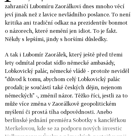
zahraničí Lubomíru Zaorálkovi dnes mnoho věcí
jeví jinak než z lavice nevládního poslance. To není
kritika ani tradiční odkaz na prezidentův bonmot
o názorech, které nemění jen idiot. To je fakt.
Někdy s lepšími, jindy s horšími důsledky.
A tak i Lubomír Zaorálek, který ještě před třemi
lety odmítal prodat sídlo německé ambasády,
Lobkovický palác, německé vládě - protože neviděl
"důvod k tomu, abychom celý Lobkovický palác
prodali; je součástí také českých dějin, nejenom
německých" -, změnil názor. Těžko říci, jestli za to
může více změna v Zaorálkově geopolitickém
myšlení či prostá tíha odpovědnosti. Anebo
berlínské jednání premiéra Sobotky s kancléřkou
Merkelovou, kde se za podporu nových investic