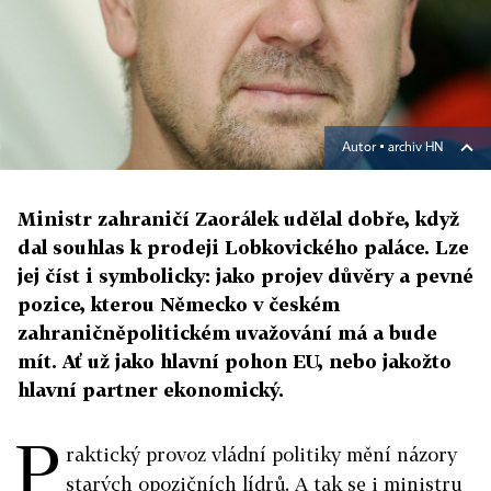
Autor ▪
archiv HN
Ministr zahraničí Zaorálek udělal dobře, když
dal souhlas k prodeji Lobkovického paláce. Lze
jej číst i symbolicky: jako projev důvěry a pevné
pozice, kterou Německo v českém
zahraničněpolitickém uvažování má a bude
mít. Ať už jako hlavní pohon EU, nebo jakožto
hlavní partner ekonomický.
P
raktický provoz vládní politiky mění názory
starých opozičních lídrů. A tak se i ministru