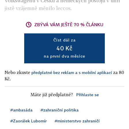
Volkswagenu v Česku a německých postojů v unii
jistě vzájemně měnilo leccos.
ZBÝVÁ VÁM JEŠTĚ 70 % ČLÁNKU
Číst dál za
40 Kč
na první dva měsíce
Nebo zkuste
za 80
předplatné bez reklam a s mobilní aplikací
Kč.
Máte již předplatné?
Přihlaste se
#ambasáda
#zahraniční politika
#Zaorálek Lubomír
#ministerstvo zahraničí