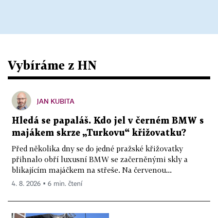
Vybíráme z HN
JAN KUBITA
Hledá se papaláš. Kdo jel v černém BMW s
majákem skrze „Turkovu“ křižovatku?
Před několika dny se do jedné pražské křižovatky
přihnalo obří luxusní BMW se začerněnými skly a
blikajícím majáčkem na střeše. Na červenou...
4. 8. 2026 ▪ 6 min. čtení