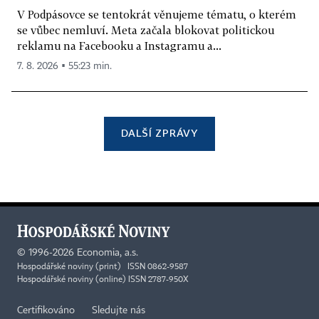
V Podpásovce se tentokrát věnujeme tématu, o kterém
se vůbec nemluví. Meta začala blokovat politickou
reklamu na Facebooku a Instagramu a...
7. 8. 2026 ▪ 55:23 min.
DALŠÍ ZPRÁVY
©
1996-2026
Economia, a.s.
Hospodářské noviny (print) ISSN 0862-9587
Hospodářské noviny (online) ISSN 2787-950X
Certifikováno
Sledujte nás