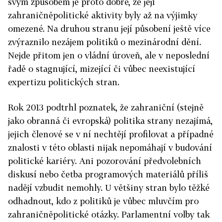
svým způsobem je proto dobře, že její
zahraničněpolitické aktivity byly až na výjimky
omezené. Na druhou stranu její působení ještě více
zvýraznilo nezájem politiků o mezinárodní dění.
Nejde přitom jen o vládní úroveň, ale v neposlední
řadě o stagnující, mizející či vůbec neexistující
expertizu politických stran.
Rok 2013 podtrhl poznatek, že zahraniční (stejně
jako obranná či evropská) politika strany nezajímá,
jejich členové se v ní nechtějí profilovat a případné
znalosti v této oblasti nijak nepomáhají v budování
politické kariéry. Ani pozorování předvolebních
diskusí nebo četba programových materiálů příliš
nadějí vzbudit nemohly. U většiny stran bylo těžké
odhadnout, kdo z politiků je vůbec mluvčím pro
zahraničněpolitické otázky. Parlamentní volby tak