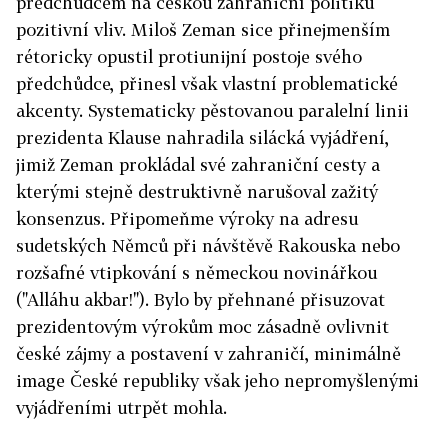
předchůdcem na českou zahraniční politiku
pozitivní vliv. Miloš Zeman sice přinejmenším
rétoricky opustil protiunijní postoje svého
předchůdce, přinesl však vlastní problematické
akcenty. Systematicky pěstovanou paralelní linii
prezidenta Klause nahradila silácká vyjádření,
jimiž Zeman prokládal své zahraniční cesty a
kterými stejně destruktivně narušoval zažitý
konsenzus. Připomeňme výroky na adresu
sudetských Němců při návštěvě Rakouska nebo
rozšafné vtipkování s německou novinářkou
("Alláhu akbar!"). Bylo by přehnané přisuzovat
prezidentovým výrokům moc zásadně ovlivnit
české zájmy a postavení v zahraničí, minimálně
image České republiky však jeho nepromyšlenými
vyjádřeními utrpět mohla.