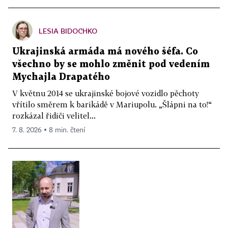
LESIA BIDOCHKO
Ukrajinská armáda má nového šéfa. Co
všechno by se mohlo změnit pod vedením
Mychajla Drapatého
V květnu 2014 se ukrajinské bojové vozidlo pěchoty
vřítilo směrem k barikádě v Mariupolu. „Šlápni na to!“
rozkázal řidiči velitel...
7. 8. 2026 ▪ 8 min. čtení