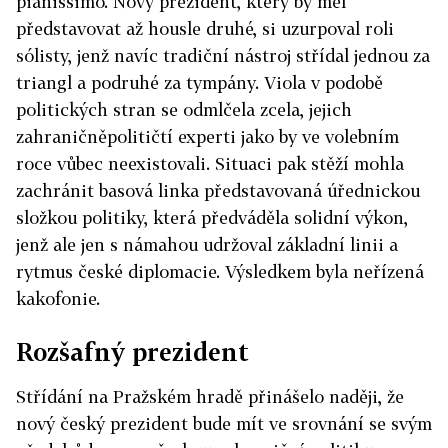
pianissimo. Nový prezident, který by měl
představovat až housle druhé, si uzurpoval roli
sólisty, jenž navíc tradiční nástroj střídal jednou za
triangl a podruhé za tympány. Viola v podobě
politických stran se odmlčela zcela, jejich
zahraničněpolitičtí experti jako by ve volebním
roce vůbec neexistovali. Situaci pak stěží mohla
zachránit basová linka představovaná úřednickou
složkou politiky, která předváděla solidní výkon,
jenž ale jen s námahou udržoval základní linii a
rytmus české diplomacie. Výsledkem byla neřízená
kakofonie.
Rozšafný prezident
Střídání na Pražském hradě přinášelo naději, že
nový český prezident bude mít ve srovnání se svým