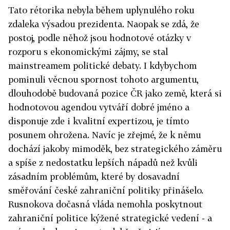
Tato rétorika nebyla během uplynulého roku
zdaleka výsadou prezidenta. Naopak se zdá, že
postoj, podle něhož jsou hodnotové otázky v
rozporu s ekonomickými zájmy, se stal
mainstreamem politické debaty. I kdybychom
pominuli věcnou spornost tohoto argumentu,
dlouhodobě budovaná pozice ČR jako země, která si
hodnotovou agendou vytváří dobré jméno a
disponuje zde i kvalitní expertizou, je tímto
posunem ohrožena. Navíc je zřejmé, že k němu
dochází jakoby mimoděk, bez strategického záměru
a spíše z nedostatku lepších nápadů než kvůli
zásadním problémům, které by dosavadní
směřování české zahraniční politiky přinášelo.
Rusnokova dočasná vláda nemohla poskytnout
zahraniční politice kýžené strategické vedení - a