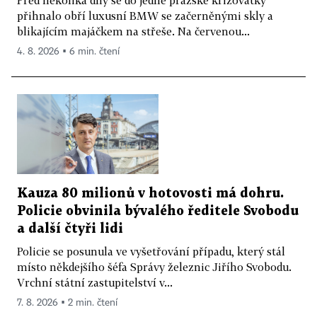
Před několika dny se do jedné pražské křižovatky
přihnalo obří luxusní BMW se začerněnými skly a
blikajícím majáčkem na střeše. Na červenou...
4. 8. 2026 ▪ 6 min. čtení
Kauza 80 milionů v hotovosti má dohru.
Policie obvinila bývalého ředitele Svobodu
a další čtyři lidi
Policie se posunula ve vyšetřování případu, který stál
místo někdejšího šéfa Správy železnic Jiřího Svobodu.
Vrchní státní zastupitelství v...
7. 8. 2026 ▪ 2 min. čtení