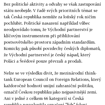
Bez politické aktivity a odvahy se však zastupování
státu neobejde. V řadě svých prioritních témat se
tak Česká republika nemůže za loňský rok ničím
pochlubit. Politické nasazení například vůbec
neodpovídalo tomu, že Východní partnerství je
klíčovým instrumentem při přibližování
postsovětského prostoru západním standardům.
Komicky pak působí povzdechy českých diplomatů,
že Východní partnerství je český nápad, který
Poláci a Švédové pouze převzali a prodali.
Nelze se ve výsledku divit, že mezinárodní think-
tank European Council on Foreign Relations, který
každoročně hodnotí unijní zahraniční politiku,
označil Českou republiku jako nejpasivnější zemi.
Ani v jedné z celkem 66 kategorií si Česká
republika nevysloužila označení "lídr" (vloni