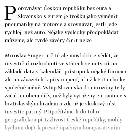
P
orovnávat Českou republiku bez eura a
Slovensko s eurem je trošku jako vyměnit
pneumatiky na motorce a srovnávat, jestli jede
rychleji než auto. Nějaké výsledky předpokládat
můžeme, ale tvrdé závěry činit nelze.
Miroslav Singer určitě ale musí dobře vědět, že
investiční rozhodnutí ve státech se netvoří na
základě data v kalendáři přístupu k nějaké formaci,
ale na závazcích k přistoupení, ať už k EU nebo ke
společné měně. Vstup Slovenska do eurozóny tedy
začal mnohem dřív, než byly vyraženy euromince s
bratislavským hradem a zde už je skokový růst
investic patrný. Připočítáme-li do toho
geografickou přitažlivost České republiky, mohly
bychom dojít k přesně opačným komparativním