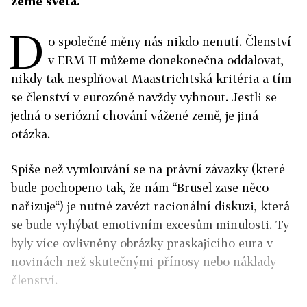
země světa.
D
o společné měny nás nikdo nenutí. Členství
v ERM II můžeme donekonečna oddalovat,
nikdy tak nesplňovat Maastrichtská kritéria a tím
se členství v eurozóně navždy vyhnout. Jestli se
jedná o seriózní chování vážené země, je jiná
otázka.
Spíše než vymlouvání se na právní závazky (které
bude pochopeno tak, že nám “Brusel zase něco
nařizuje“) je nutné zavézt racionální diskuzi, která
se bude vyhýbat emotivním excesům minulosti. Ty
byly více ovlivněny obrázky praskajícího eura v
novinách než skutečnými přínosy nebo náklady
členství.