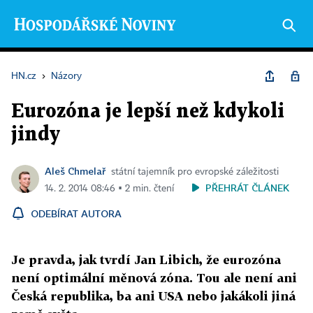
HN.cz
›
Názory
Eurozóna je lepší než kdykoli
jindy
Aleš Chmelař
státní tajemník pro evropské záležitosti
PŘEHRÁT ČLÁNEK
14. 2. 2014 08:46 ▪ 2 min. čtení
ODEBÍRAT AUTORA
Je pravda, jak tvrdí Jan Libich, že eurozóna
není optimální měnová zóna. Tou ale není ani
Česká republika, ba ani USA nebo jakákoli jiná