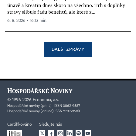
únavě a kreatin dnes skoro na všechno. Trh s doplňky
stravy slibuje řadu benefitů, ale které z...
6. 8. 2026 ▪ 16:13 min.
DALŠÍ ZPRÁVY
©
1996-2026
Economia, a.s.
Hospodářské noviny (print) ISSN 0862-9587
Hospodářské noviny (online) ISSN 2787-950X
Certifikováno
Sledujte nás