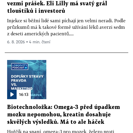
vezmi prášek. Eli Lilly má svatý grál
tlouštíků i investorů
Injekce si běžní lidé sami píchají jen velmi neradi. Podle
průzkumů má k takové formě užívání léků averzi sedm
z deseti amerických pacientů....
6. 8. 2026 ▪ 4 min. čtení
16:13
Biotechnoložka: Omega-3 před úpadkem
mozku nepomohou, kreatin dosahuje
skvělých výsledků. Má to ale háček
Hořčík na spaní, omega-3 pro mozek, železo proti