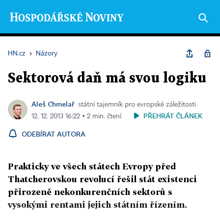
HN.cz
›
Názory
Sektorová daň má svou logiku
Aleš Chmelař
státní tajemník pro evropské záležitosti
PŘEHRÁT ČLÁNEK
12. 12. 2013 16:22 ▪ 2 min. čtení
ODEBÍRAT AUTORA
Prakticky ve všech státech Evropy před
Thatcherovskou revolucí řešil stát existenci
přirozeně nekonkurenčních sektorů s
vysokými rentami jejich státním řízením.