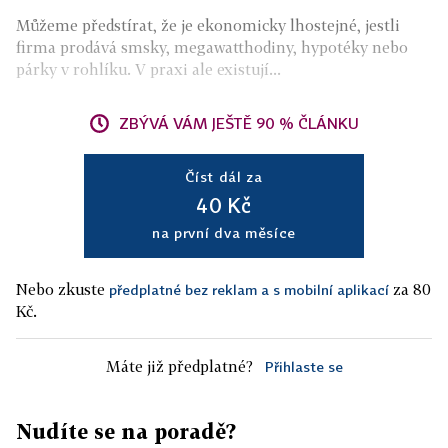
Můžeme předstírat, že je ekonomicky lhostejné, jestli
firma prodává smsky, megawatthodiny, hypotéky nebo
párky v rohlíku. V praxi ale existují...
ZBÝVÁ VÁM JEŠTĚ 90 % ČLÁNKU
Číst dál za
40 Kč
na první dva měsíce
Nebo zkuste
za 80
předplatné bez reklam a s mobilní aplikací
Kč.
Máte již předplatné?
Přihlaste se
Nudíte se na poradě?