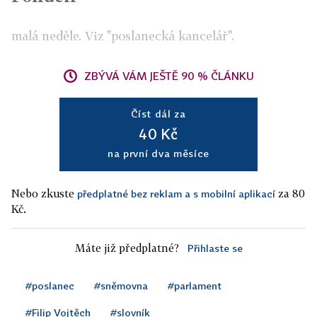
malá neděle. Viz "poslanecká kancelář".
ZBÝVÁ VÁM JEŠTĚ 90 % ČLÁNKU
Číst dál za
40 Kč
na první dva měsíce
Nebo zkuste
za 80
předplatné bez reklam a s mobilní aplikací
Kč.
Máte již předplatné?
Přihlaste se
#poslanec
#sněmovna
#parlament
#Filip Vojtěch
#slovník