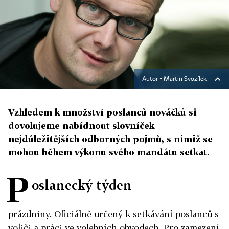
Autor ▪
Martin Svozílek
Vzhledem k množství poslanců nováčků si
dovolujeme nabídnout slovníček
nejdůležitějších odborných pojmů, s nimiž se
mohou během výkonu svého mandátu setkat.
P
oslanecký týden
prázdniny. Oficiálně určený k setkávání poslanců s
voliči a práci ve volebních obvodech. Pro zamezení