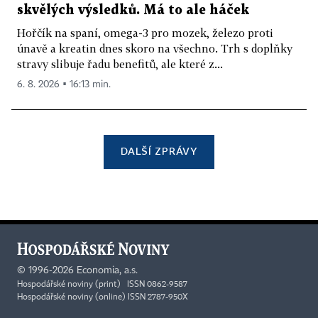
skvělých výsledků. Má to ale háček
Hořčík na spaní, omega-3 pro mozek, železo proti
únavě a kreatin dnes skoro na všechno. Trh s doplňky
stravy slibuje řadu benefitů, ale které z...
6. 8. 2026 ▪ 16:13 min.
DALŠÍ ZPRÁVY
©
1996-2026
Economia, a.s.
Hospodářské noviny (print) ISSN 0862-9587
Hospodářské noviny (online) ISSN 2787-950X