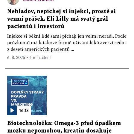
Nehladov, nepíchej si injekci, prostě si
vezmi prášek. Eli Lilly má svatý grál
pacientů i investorů
Injekce si běžní lidé sami píchají jen velmi neradi. Podle
průzkumů má k takové formě užívání léků averzi sedm
z deseti amerických pacientů....
6. 8. 2026 ▪ 4 min. čtení
16:13
Biotechnoložka: Omega-3 před úpadkem
mozku nepomohou, kreatin dosahuje