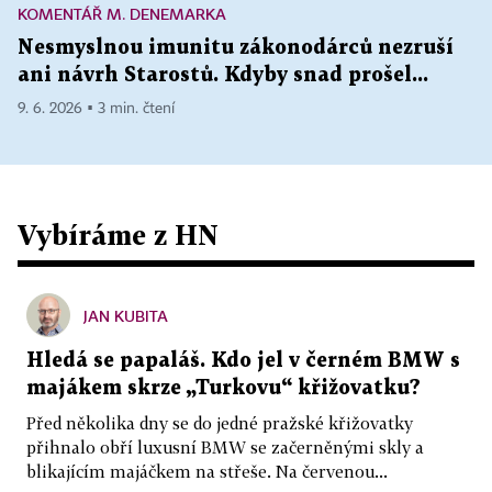
KOMENTÁŘ M. DENEMARKA
Nesmyslnou imunitu zákonodárců nezruší
ani návrh Starostů. Kdyby snad prošel...
9. 6. 2026 ▪ 3 min. čtení
Vybíráme z HN
JAN KUBITA
Hledá se papaláš. Kdo jel v černém BMW s
majákem skrze „Turkovu“ křižovatku?
Před několika dny se do jedné pražské křižovatky
přihnalo obří luxusní BMW se začerněnými skly a
blikajícím majáčkem na střeše. Na červenou...