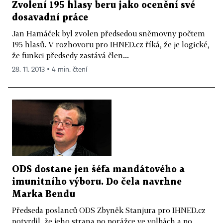
Zvolení 195 hlasy beru jako ocenění své
dosavadní práce
Jan Hamáček byl zvolen předsedou sněmovny počtem
195 hlasů. V rozhovoru pro IHNED.cz říká, že je logické,
že funkci předsedy zastává člen...
28. 11. 2013 ▪ 4 min. čtení
ODS dostane jen šéfa mandátového a
imunitního výboru. Do čela navrhne
Marka Bendu
Předseda poslanců ODS Zbyněk Stanjura pro IHNED.cz
potvrdil, že jeho strana po porážce ve volbách a po