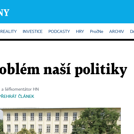
REALITY
INVESTICE
PODCASTY
HRY
PročNe
ARCHIV
D
oblém naší politiky
a a šéfkomentátor HN
PŘEHRÁT ČLÁNEK