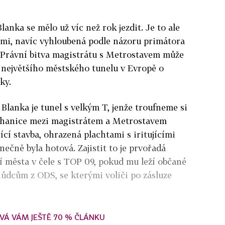
anka se mělo už víc než rok jezdit. Je to ale
zemi, navíc vyhloubená podle názoru primátora
Právní bitva magistrátu s Metrostavem může
 největšího městského tunelu v Evropě o
ky.
Blanka je tunel s velkým T, jenže troufneme si
 tahanice mezi magistrátem a Metrostavem
jící stavba, ohrazená plachtami s iritujícími
nečně byla hotová. Zajistit to je prvořadá
 města v čele s TOP 09, pokud mu leží občané
hůdcům z ODS, se kterými voliči po zásluze
VÁ VÁM JEŠTĚ 70 % ČLÁNKU