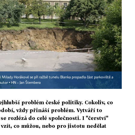
ci Milady Horákové se při ražbě tunelu Blanka propadla část parkoviště a
Autor ▪
HN – Jan Štembera
jhlubší problém české politiky. Cokoliv, co
dobí, vždy přináší problém. Vytváří to
e rozlézá do celé společnosti. I "čerství"
í vzít, co můžou, nebo pro jistotu nedělat