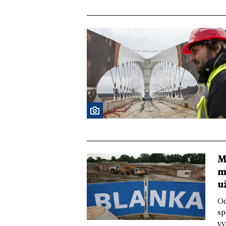
M
m
u
Od
sp
vy