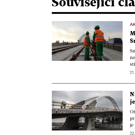
Související čl
A
M
S
Sm
ne
st
21.
N
j
Ot
pr
je
22