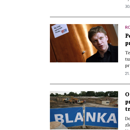
30.
R
P
p
Te
tu
pr
21.
O
p
t
De
zl