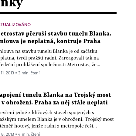
ánky
KTUALIZOVÁNO
etrostav přeruší stavbu tunelu Blanka.
mlouva je neplatná, kontruje Praha
louva na stavbu tunelu Blanka je od začátku
platná, tvrdí pražští radní. Zareagovali tak na
ředeční prohlášení společnosti Metrostav, že...
 11. 2013 ▪ 3 min. čtení
apojení tunelu Blanka na Trojský most
e v ohrožení. Praha za něj stále neplatí
evření jedné z klíčových staveb spojených s
ažským tunelem Blanka je v ohrožení. Trojský most
 téměř hotový, jenže radní z metropole řeší...
. 8. 2013 ▪ 4 min. čtení