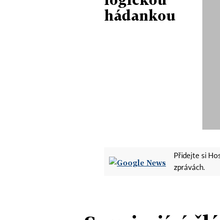
hádankou
Přidejte si H
zprávách.