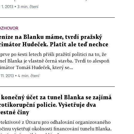
 1. 2013 ▪ 3 min. čtení
OZHOVOR
eníze na Blanku máme, tvrdí pražský
rimátor Hudeček. Platit ale teď nechce
prve po šesti letech přišli pražští politici na to, že
nel Blanka je vlastně černá stavba. Tvrdí to alespoň
imátor Tomáš Hudeček, který se...
 11. 2013 ▪ 4 min. čtení
 konečný účet za tunel Blanka se zajímá
rotikorupční policie. Vyšetřuje dva
restné činy
tektivové z Útvaru pro odhalování organizovaného
očinu vyšetřují okolnosti financování tunelu Blanka.