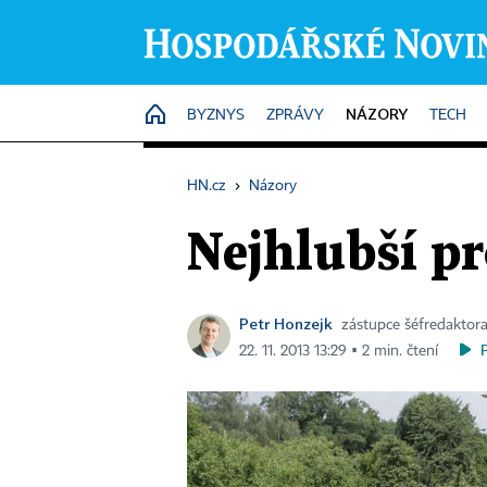
NÁZORY
HOME
BYZNYS
ZPRÁVY
TECH
HN.cz
›
Názory
Nejhlubší pr
Petr Honzejk
zástupce šéfredaktor
22. 11. 2013 13:29 ▪ 2 min. čtení