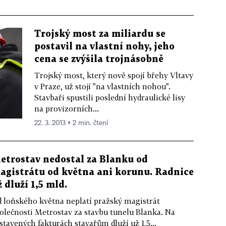
Trojský most za miliardu se
postavil na vlastní nohy, jeho
cena se zvýšila trojnásobně
Trojský most, který nově spojí břehy Vltavy
v Praze, už stojí "na vlastních nohou".
Stavbaři spustili poslední hydraulické lisy
na provizorních...
22. 3. 2013 ▪ 2 min. čtení
etrostav nedostal za Blanku od
agistrátu od května ani korunu. Radnice
ž dluží 1,5 mld.
 loňského května neplatí pražský magistrát
olečnosti Metrostav za stavbu tunelu Blanka. Na
stavených fakturách stavařům dluží už 1,5...