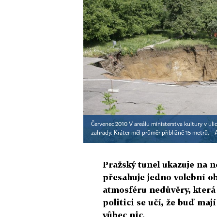
Červenec 2010 V areálu ministerstva kultury v uli
zahrady. Kráter měl průměr přibližně 15 metrů.
Pražský tunel ukazuje na ne
přesahuje jedno volební ob
atmosféru nedůvěry, která s
politici se učí, že buď maj
vůbec nic.