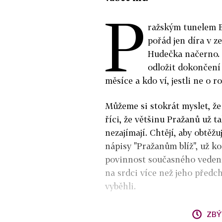
P
ražským tunelem Bl
pořád jen díra v 
Hudečka načerno. 
odložit dokončení
měsíce a kdo ví, jestli ne o ro
Můžeme si stokrát myslet, že 
říci, že většinu Pražanů už
nezajímají. Chtějí, aby obtěžu
nápisy "Pražanům blíž", už ko
povinnost současného vedení
na srdci více než jeho předc
vyběhli.
ZBÝ