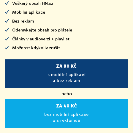
Veškerý obsah HN.cz
Mobilní aplikace
Bez reklam
Odemykejte obsah pro přátele
Články v audioverzi + playlist
Možnost kdykoliv zrušit
ZA 80 KČ
s mobilní aplikací
a bez reklam
nebo
ZA 40 KČ
bez mobilní aplikace
a s reklamou