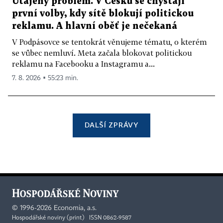
Utajený problém. V Česku se chystají
první volby, kdy sítě blokují politickou
reklamu. A hlavní oběť je nečekaná
V Podpásovce se tentokrát věnujeme tématu, o kterém
se vůbec nemluví. Meta začala blokovat politickou
reklamu na Facebooku a Instagramu a...
7. 8. 2026 ▪ 55:23 min.
DALŠÍ ZPRÁVY
©
1996-2026
Economia, a.s.
Hospodářské noviny (print) ISSN 0862-9587