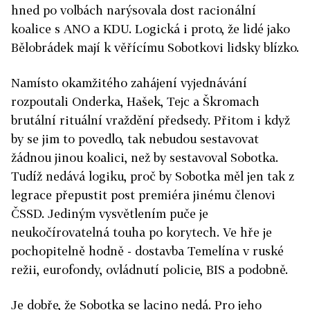
hned po volbách narýsovala dost racionální
koalice s ANO a KDU. Logická i proto, že lidé jako
Bělobrádek mají k věřícímu Sobotkovi lidsky blízko.
Namísto okamžitého zahájení vyjednávání
rozpoutali Onderka, Hašek, Tejc a Škromach
brutální rituální vraždění předsedy. Přitom i když
by se jim to povedlo, tak nebudou sestavovat
žádnou jinou koalici, než by sestavoval Sobotka.
Tudíž nedává logiku, proč by Sobotka měl jen tak z
legrace přepustit post premiéra jinému členovi
ČSSD. Jediným vysvětlením puče je
neukočírovatelná touha po korytech. Ve hře je
pochopitelně hodně - dostavba Temelína v ruské
režii, eurofondy, ovládnutí policie, BIS a podobně.
Je dobře, že Sobotka se lacino nedá. Pro jeho