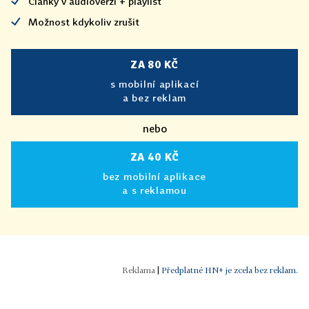
Články v audioverzi + playlist
Možnost kdykoliv zrušit
ZA 80 KČ
s mobilní aplikací
a bez reklam
nebo
ZA 40 KČ
bez mobilní aplikace
a s reklamou
|
Předplatné HN+ je zcela bez reklam.