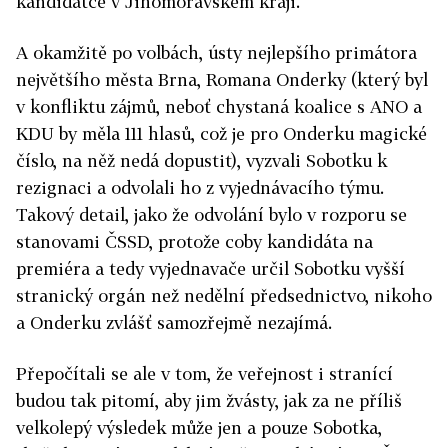
kandidátce v Jihomoravském kraji.
A okamžitě po volbách, ústy nejlepšího primátora
největšího města Brna, Romana Onderky (který byl
v konfliktu zájmů, neboť chystaná koalice s ANO a
KDU by měla 111 hlasů, což je pro Onderku magické
číslo, na něž nedá dopustit), vyzvali Sobotku k
rezignaci a odvolali ho z vyjednávacího týmu.
Takový detail, jako že odvolání bylo v rozporu se
stanovami ČSSD, protože coby kandidáta na
premiéra a tedy vyjednavače určil Sobotku vyšší
stranický orgán než nedělní předsednictvo, nikoho
a Onderku zvlášť samozřejmě nezajímá.
Přepočítali se ale v tom, že veřejnost i stranící
budou tak pitomí, aby jim žvásty, jak za ne příliš
velkolepý výsledek může jen a pouze Sobotka,