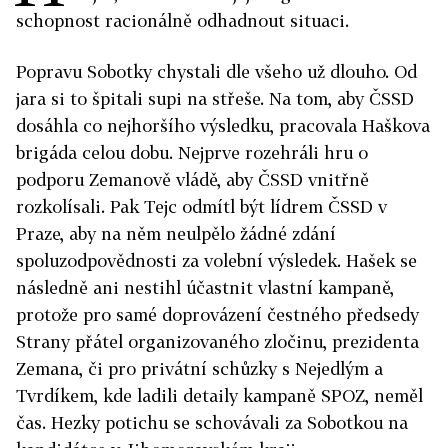
schopnost racionálně odhadnout situaci.
Popravu Sobotky chystali dle všeho už dlouho. Od
jara si to špitali supi na střeše. Na tom, aby ČSSD
dosáhla co nejhoršího výsledku, pracovala Haškova
brigáda celou dobu. Nejprve rozehráli hru o
podporu Zemanově vládě, aby ČSSD vnitřně
rozkolísali. Pak Tejc odmítl být lídrem ČSSD v
Praze, aby na něm neulpělo žádné zdání
spoluzodpovědnosti za volební výsledek. Hašek se
následně ani nestihl účastnit vlastní kampaně,
protože pro samé doprovázení čestného předsedy
Strany přátel organizovaného zločinu, prezidenta
Zemana, či pro privátní schůzky s Nejedlým a
Tvrdíkem, kde ladili detaily kampaně SPOZ, neměl
čas. Hezky potichu se schovávali za Sobotkou na