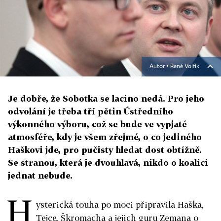
Autor ▪
René Volfík
Je dobře, že Sobotka se lacino nedá. Pro jeho
odvolání je třeba tří pětin Ústředního
výkonného výboru, což se bude ve vypjaté
atmosféře, kdy je všem zřejmé, o co jediného
Haškovi jde, pro pučisty hledat dost obtížně.
Se stranou, která je dvouhlavá, nikdo o koalici
jednat nebude.
H
ysterická touha po moci připravila Haška,
Tejce, Škromacha a jejich guru Zemana o