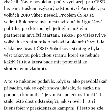
zbaštili. Navíc povolební počty vycházejí pro ČSSD
luxusně. Haškem vzývaný odstoupivší Paroubek po
volbách 2010 vůbec nesedí. Problém ČSSD za
vedení Buldozera byla nestravitelná buřtgulášová
politika, pro kterou byli jediným možným
partnerem mytičtí Marťani. Takže i po vítězství ve
volbách se s ním nikdo nebavil a okamžitě vznikla
vláda bez účasti ČSSD. Sobotkova strategie byla
vést takovou politickou stranu, které se nebude
každý štítit a která bude mít potenciál ke
skutečnému vládnutí.
A to se nakonec podařilo. Když si jako pravdoláskař
přisadím, tak se opět znova ukázalo, že sázka na
podporu komunistů je v naší společnosti naštěstí
stále ještě dost odstrašující, jak si ověřil i Jiří
Dienstbier v prezidentské kampani. Přesto se zde