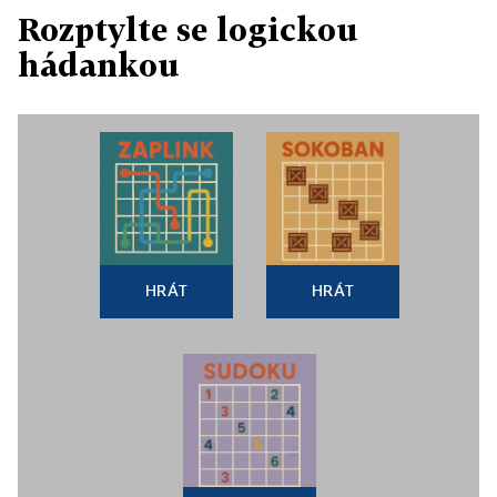
Rozptylte se logickou
hádankou
HRÁT
HRÁT