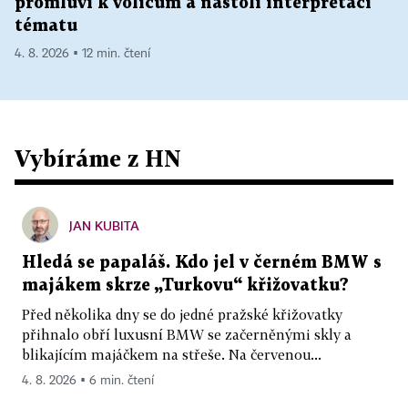
promluví k voličům a nastolí interpretaci
tématu
4. 8. 2026 ▪ 12 min. čtení
Vybíráme z HN
JAN KUBITA
Hledá se papaláš. Kdo jel v černém BMW s
majákem skrze „Turkovu“ křižovatku?
Před několika dny se do jedné pražské křižovatky
přihnalo obří luxusní BMW se začerněnými skly a
blikajícím majáčkem na střeše. Na červenou...
4. 8. 2026 ▪ 6 min. čtení