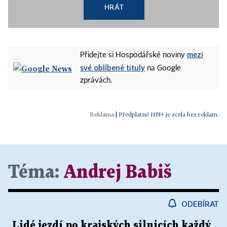
HRÁT
mezi
Přidejte si Hospodářské noviny
své oblíbené tituly
na Google
zprávách.
|
Předplatné HN+ je zcela bez reklam.
Téma:
Andrej Babiš
ODEBÍRAT
Lidé jezdí po krajských silnicích každý