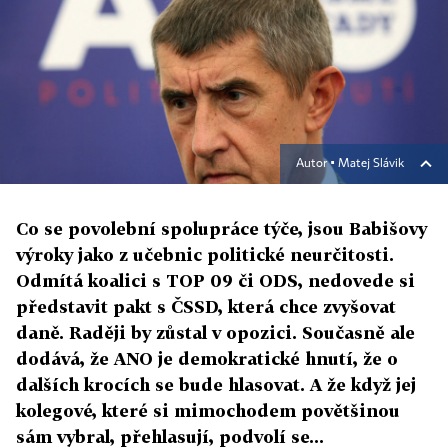
Autor ▪
Matej Slávik
Co se povolební spolupráce týče, jsou Babišovy
výroky jako z učebnic politické neurčitosti.
Odmítá koalici s TOP 09 či ODS, nedovede si
představit pakt s ČSSD, která chce zvyšovat
daně. Raději by zůstal v opozici. Současně ale
dodává, že ANO je demokratické hnutí, že o
dalších krocích se bude hlasovat. A že když jej
kolegové, které si mimochodem povětšinou
sám vybral, přehlasují, podvolí se...