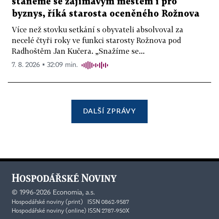
staneme se zajímavým městem i pro
byznys, říká starosta oceněného Rožnova
Více než stovku setkání s obyvateli absolvoval za
necelé čtyři roky ve funkci starosty Rožnova pod
Radhoštěm Jan Kučera. „Snažíme se...
7. 8. 2026 ▪ 32:09 min.
DALŠÍ ZPRÁVY
©
1996-2026
Economia, a.s.
Hospodářské noviny (print) ISSN 0862-9587
Hospodářské noviny (online) ISSN 2787-950X