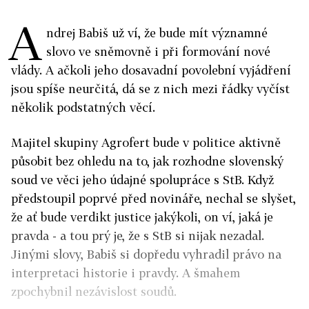
A
ndrej Babiš už ví, že bude mít významné
slovo ve sněmovně i při formování nové
vlády. A ačkoli jeho dosavadní povolební vyjádření
jsou spíše neurčitá, dá se z nich mezi řádky vyčíst
několik podstatných věcí.
Majitel skupiny Agrofert bude v politice aktivně
působit bez ohledu na to, jak rozhodne slovenský
soud ve věci jeho údajné spolupráce s StB. Když
předstoupil poprvé před novináře, nechal se slyšet,
že ať bude verdikt justice jakýkoli, on ví, jaká je
pravda - a tou prý je, že s StB si nijak nezadal.
Jinými slovy, Babiš si dopředu vyhradil právo na
interpretaci historie i pravdy. A šmahem
zpochybnil nezávislost soudů.