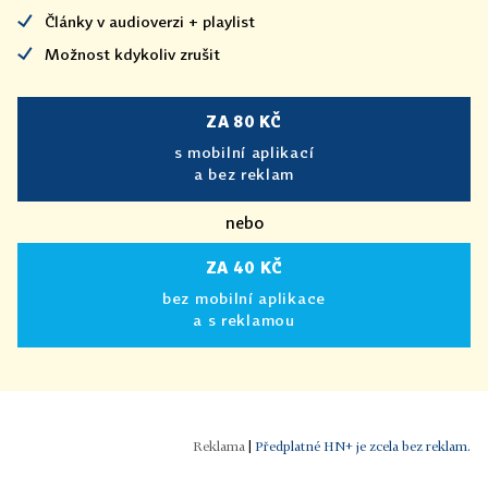
Články v audioverzi + playlist
Možnost kdykoliv zrušit
ZA 80 KČ
s mobilní aplikací
a bez reklam
nebo
ZA 40 KČ
bez mobilní aplikace
a s reklamou
|
Předplatné HN+ je zcela bez reklam.