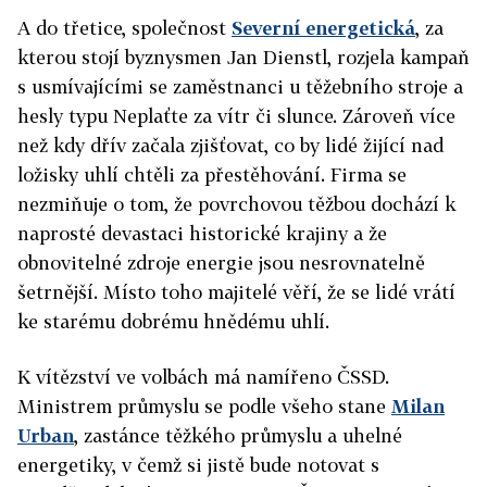
A do třetice, společnost
Severní energetická
, za
kterou stojí byznysmen Jan Dienstl, rozjela kampaň
s usmívajícími se zaměstnanci u těžebního stroje a
hesly typu Neplaťte za vítr či slunce. Zároveň více
než kdy dřív začala zjišťovat, co by lidé žijící nad
ložisky uhlí chtěli za přestěhování. Firma se
nezmiňuje o tom, že povrchovou těžbou dochází k
naprosté devastaci historické krajiny a že
obnovitelné zdroje energie jsou nesrovnatelně
šetrnější. Místo toho majitelé věří, že se lidé vrátí
ke starému dobrému hnědému uhlí.
K vítězství ve volbách má namířeno ČSSD.
Ministrem průmyslu se podle všeho stane
Milan
Urban
, zastánce těžkého průmyslu a uhelné
energetiky, v čemž si jistě bude notovat s