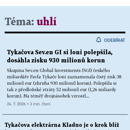
Téma:
uhlí
ODEBÍRAT
Tykačova Sev.en GI si loni polepšila,
dosáhla zisku 930 milionů korun
Skupina Sev.en Global Investments (SGI) českého
miliardáře Pavla Tykače loni zaznamenala čistý zisk 38
milionů eur (zhruba 930 milionů korun). Polepšila si
tak z předloňské ztráty 52 milionů eur (1,26 miliardy
korun). Na téměř dvojnásobek vzrostl...
24. 7. 2026 ▪ 3 min. čtení
Tykačova elektrárna Kladno je o krok blíž