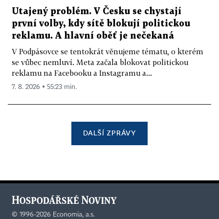
Utajený problém. V Česku se chystají
první volby, kdy sítě blokují politickou
reklamu. A hlavní oběť je nečekaná
V Podpásovce se tentokrát věnujeme tématu, o kterém
se vůbec nemluví. Meta začala blokovat politickou
reklamu na Facebooku a Instagramu a...
7. 8. 2026 ▪ 55:23 min.
DALŠÍ ZPRÁVY
©
1996-2026
Economia, a.s.