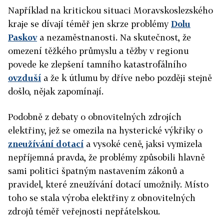
Například na kritickou situaci Moravskoslezského
kraje se dívají téměř jen skrze problémy
Dolu
Paskov
a nezaměstnanosti. Na skutečnost, že
omezení těžkého průmyslu a těžby v regionu
povede ke zlepšení tamního katastrofálního
ovzduší
a že k útlumu by dříve nebo později stejně
došlo, nějak zapomínají.
Podobně z debaty o obnovitelných zdrojích
elektřiny, jež se omezila na hysterické výkřiky o
zneužívání dotací
a vysoké ceně, jaksi vymizela
nepříjemná pravda, že problémy způsobili hlavně
sami politici špatným nastavením zákonů a
pravidel, které zneužívání dotací umožnily. Místo
toho se stala výroba elektřiny z obnovitelných
zdrojů téměř veřejnosti nepřátelskou.