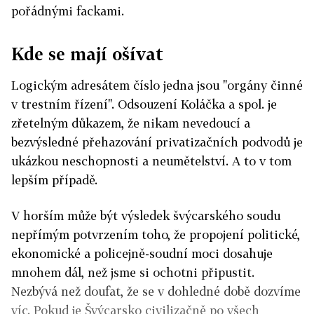
pořádnými fackami.
Kde se mají ošívat
Logickým adresátem číslo jedna jsou "orgány činné
v trestním řízení". Odsouzení Koláčka a spol. je
zřetelným důkazem, že nikam nevedoucí a
bezvýsledné přehazování privatizačních podvodů je
ukázkou neschopnosti a neumětelství. A to v tom
lepším případě.
V horším může být výsledek švýcarského soudu
nepřímým potvrzením toho, že propojení politické,
ekonomické a policejně-soudní moci dosahuje
mnohem dál, než jsme si ochotni připustit.
Nezbývá než doufat, že se v dohledné době dozvíme
víc. Pokud je Švýcarsko civilizačně po všech