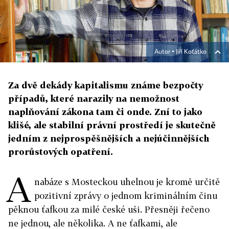
Autor ▪
Jiří Koťátko
Za dvě dekády kapitalismu známe bezpočty
případů, které narazily na nemožnost
naplňování zákona tam či onde. Zní to jako
klišé, ale stabilní právní prostředí je skutečně
jedním z nejprospěšnějších a nejúčinnějších
prorůstových opatření.
A
nabáze s Mosteckou uhelnou je kromě určitě
pozitivní zprávy o jednom kriminálním činu
pěknou ťafkou za milé české uši. Přesněji řečeno
ne jednou, ale několika. A ne ťafkami, ale