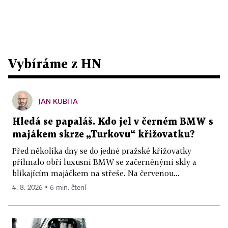
Vybíráme z HN
JAN KUBITA
Hledá se papaláš. Kdo jel v černém BMW s
majákem skrze „Turkovu“ křižovatku?
Před několika dny se do jedné pražské křižovatky
přihnalo obří luxusní BMW se začerněnými skly a
blikajícím majáčkem na střeše. Na červenou...
4. 8. 2026 ▪ 6 min. čtení