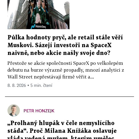
Půlka hodnoty pryč, ale retail stále věří
Muskovi. Sázejí investoři na SpaceX
naivně, nebo akcie našly svoje dno?
Přestože se akcie společnosti SpaceX po velkolepém
debutu na burze výrazně propadly, mnozí analytici z
Wall Street nepřestávají firmě věřit a...
8. 8. 2026 ▪ 5 min. čtení
PETR HONZEJK
„Prolhaný hlupák v čele nemyslícího
stáda“. Proč Milana Knížáka oslavuje
vláda vedená mužem, kterým umělec