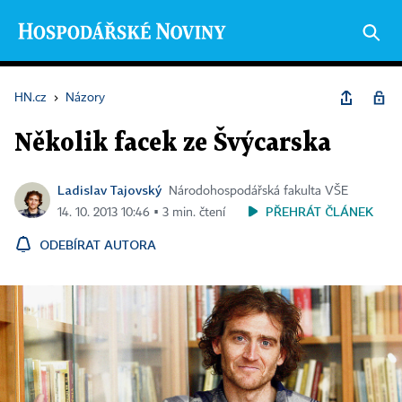
HN.cz
›
Názory
Několik facek ze Švýcarska
Ladislav Tajovský
Národohospodářská fakulta VŠE
PŘEHRÁT ČLÁNEK
14. 10. 2013 10:46 ▪ 3 min. čtení
ODEBÍRAT AUTORA