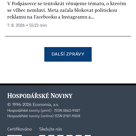
V Podpásovce se tentokrát věnujeme tématu, o kterém
se vůbec nemluví. Meta začala blokovat politickou
reklamu na Facebooku a Instagramu a...
7. 8. 2026 ▪ 55:23 min.
DALŠÍ ZPRÁVY
©
1996-2026
Economia, a.s.
Hospodářské noviny (print) ISSN 0862-9587
Hospodářské noviny (online) ISSN 2787-950X
Certifikováno
Sledujte nás