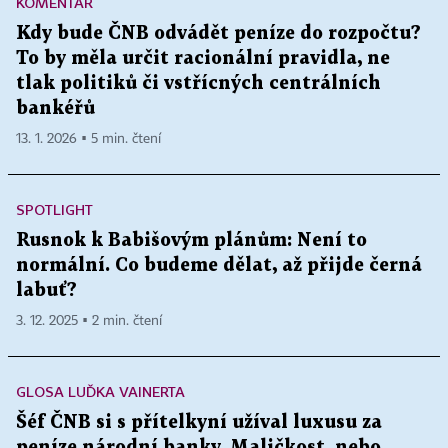
KOMENTÁŘ
Kdy bude ČNB odvádět peníze do rozpočtu?
To by měla určit racionální pravidla, ne
tlak politiků či vstřícných centrálních
bankéřů
13. 1. 2026 ▪ 5 min. čtení
SPOTLIGHT
Rusnok k Babišovým plánům: Není to
normální. Co budeme dělat, až přijde černá
labuť?
3. 12. 2025 ▪ 2 min. čtení
GLOSA LUĎKA VAINERTA
Šéf ČNB si s přítelkyní užíval luxusu za
peníze národní banky. Maličkost, nebo