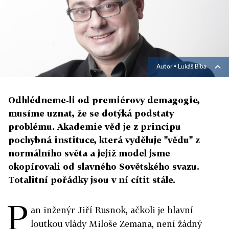
Autor ▪
Lukáš Bíba
Odhlédneme-li od premiérovy demagogie,
musíme uznat, že se dotýká podstaty
problému. Akademie věd je z principu
pochybná instituce, která vyděluje "vědu" z
normálního světa a jejíž model jsme
okopírovali od slavného Sovětského svazu.
Totalitní pořádky jsou v ní cítit stále.
P
an inženýr Jiří Rusnok, ačkoli je hlavní
loutkou vlády Miloše Zemana, není žádný