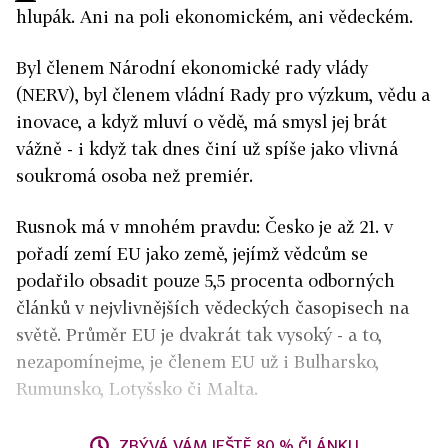
hlupák. Ani na poli ekonomickém, ani vědeckém.
Byl členem Národní ekonomické rady vlády
(NERV), byl členem vládní Rady pro výzkum, vědu a
inovace, a když mluví o vědě, má smysl jej brát
vážně - i když tak dnes činí už spíše jako vlivná
soukromá osoba než premiér.
Rusnok má v mnohém pravdu: Česko je až 21. v
pořadí zemí EU jako země, jejímž vědcům se
podařilo obsadit pouze 5,5 procenta odborných
článků v nejvlivnějších vědeckých časopisech na
světě. Průměr EU je dvakrát tak vysoký - a to,
nezapomínejme, je členem EU už i Bulharsko,
Rumunsko, Lotyšsko či Malta.
ZBÝVÁ VÁM JEŠTĚ 80 % ČLÁNKU