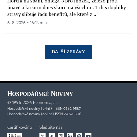
Hořčík na spaní, omega-3 pro mozek, železo proti
únavě a kreatin dnes skoro na všechno. Trh s doplňky
stravy slibuje řadu benefitů, ale které z...
6. 8. 2026 ▪ 16:13 min.
DALŠÍ ZPRÁVY
©
1996-2026
Economia, a.s.
Hospodářské noviny (print) ISSN 0862-9587
Hospodářské noviny (online) ISSN 2787-950X
Certifikováno
Sledujte nás