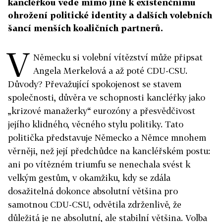
kancléřkou vede mimo jiné k existenčnímu
ohrožení politické identity a dalších volebních
šancí menších koaličních partnerů.
V
Německu si volební vítězství může připsat
Angela Merkelová a až poté CDU-CSU.
Důvody? Převažující spokojenost se stavem
společnosti, důvěra ve schopnosti kancléřky jako
„krizové manažerky“ eurozóny a přesvědčivost
jejího klidného, věcného stylu politiky. Tato
politička představuje Německo a Němce mnohem
věrněji, než její předchůdce na kancléřském postu:
ani po vítězném triumfu se nenechala svést k
velkým gestům, v okamžiku, kdy se zdála
dosažitelná dokonce absolutní většina pro
samotnou CDU-CSU, odvětila zdrženlivě, že
důležitá je ne absolutní, ale stabilní většina. Volba