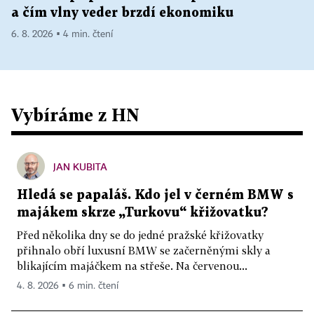
a čím vlny veder brzdí ekonomiku
6. 8. 2026 ▪ 4 min. čtení
Vybíráme z HN
JAN KUBITA
Hledá se papaláš. Kdo jel v černém BMW s
majákem skrze „Turkovu“ křižovatku?
Před několika dny se do jedné pražské křižovatky
přihnalo obří luxusní BMW se začerněnými skly a
blikajícím majáčkem na střeše. Na červenou...
4. 8. 2026 ▪ 6 min. čtení