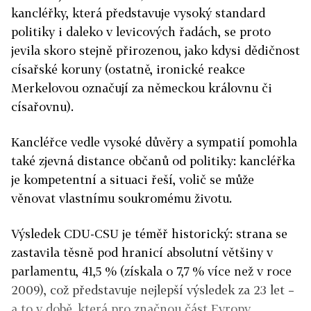
kancléřky, která představuje vysoký standard
politiky i daleko v levicových řadách, se proto
jevila skoro stejně přirozenou, jako kdysi dědičnost
císařské koruny (ostatně, ironické reakce
Merkelovou označují za německou královnu či
císařovnu).
Kancléřce vedle vysoké důvěry a sympatií pomohla
také zjevná distance občanů od politiky: kancléřka
je kompetentní a situaci řeší, volič se může
věnovat vlastnímu soukromému životu.
Výsledek CDU-CSU je téměř historický: strana se
zastavila těsně pod hranicí absolutní většiny v
parlamentu, 41,5 % (získala o 7,7 % více než v roce
2009), což představuje nejlepší výsledek za 23 let –
a to v době, která pro značnou část Evropy