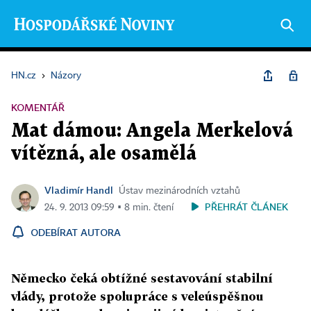
HN.cz
›
Názory
KOMENTÁŘ
Mat dámou: Angela Merkelová
vítězná, ale osamělá
Vladimír Handl
Ústav mezinárodních vztahů
PŘEHRÁT ČLÁNEK
24. 9. 2013 09:59 ▪ 8 min. čtení
ODEBÍRAT AUTORA
Německo čeká obtížné sestavování stabilní
vlády, protože spolupráce s veleúspěšnou