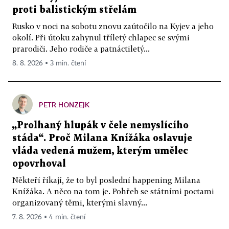
proti balistickým střelám
Rusko v noci na sobotu znovu zaútočilo na Kyjev a jeho
okolí. Při útoku zahynul tříletý chlapec se svými
prarodiči. Jeho rodiče a patnáctiletý...
8. 8. 2026 ▪ 3 min. čtení
PETR HONZEJK
„Prolhaný hlupák v čele nemyslícího
stáda“. Proč Milana Knížáka oslavuje
vláda vedená mužem, kterým umělec
opovrhoval
Někteří říkají, že to byl poslední happening Milana
Knížáka. A něco na tom je. Pohřeb se státními poctami
organizovaný těmi, kterými slavný...
7. 8. 2026 ▪ 4 min. čtení