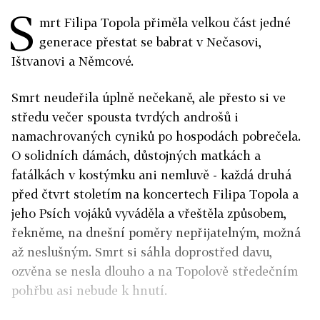
S
mrt Filipa Topola přiměla velkou část jedné
generace přestat se babrat v Nečasovi,
Ištvanovi a Němcové.
Smrt neudeřila úplně nečekaně, ale přesto si ve
středu večer spousta tvrdých androšů i
namachrovaných cyniků po hospodách pobrečela.
O solidních dámách, důstojných matkách a
fatálkách v kostýmku ani nemluvě - každá druhá
před čtvrt stoletím na koncertech Filipa Topola a
jeho Psích vojáků vyváděla a vřeštěla způsobem,
řekněme, na dnešní poměry nepřijatelným, možná
až neslušným. Smrt si sáhla doprostřed davu,
ozvěna se nesla dlouho a na Topolově středečním
pohřbu asi nebude k hnutí.