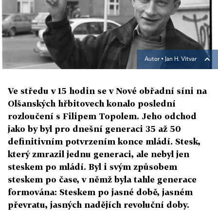
Autor ▪
Jan H. Vitvar
Ve středu v 15 hodin se v Nové obřadní síni na
Olšanských hřbitovech konalo poslední
rozloučení s Filipem Topolem. Jeho odchod
jako by byl pro dnešní generaci 35 až 50
definitivním potvrzením konce mládí. Stesk,
který zmrazil jednu generaci, ale nebyl jen
steskem po mládí. Byl i svým způsobem
steskem po čase, v němž byla tahle generace
formována: Steskem po jasné době, jasném
převratu, jasných nadějích revoluční doby.