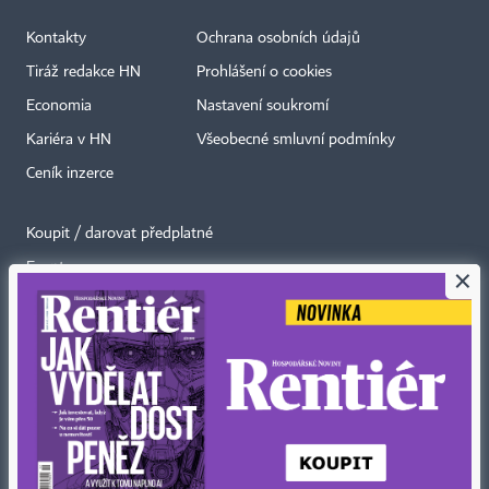
Kontakty
Ochrana osobních údajů
Tiráž redakce HN
Prohlášení o cookies
Economia
Nastavení soukromí
Kariéra v HN
Všeobecné smluvní podmínky
Ceník inzerce
Koupit / darovat předplatné
Eventy
×
Newslettery
RSS kanály
Autorská práva vykonává vydavatel. Bez písemného svolení vydavatele je
zakázáno jakékoli užití částí nebo celku díla, zejména rozmnožování a šíření
jakýmkoli způsobem, mechanickým nebo elektronickým, v českém nebo
jiném jazyce. Bez souhlasu vydavatele je zakázáno též rozmnožování