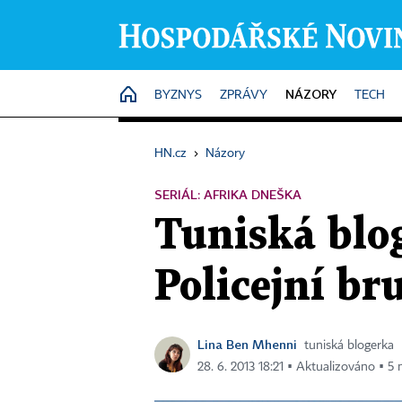
NÁZORY
HOME
BYZNYS
ZPRÁVY
TECH
HN.cz
›
Názory
SERIÁL: AFRIKA DNEŠKA
Tuniská blo
Policejní bru
Lina Ben Mhenni
tuniská blogerka
28. 6. 2013 18:21 ▪ Aktualizováno ▪ 5 