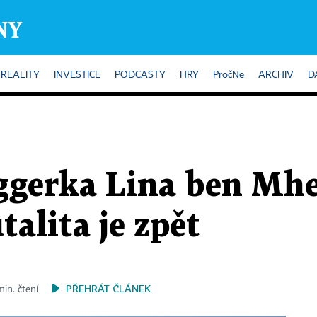
REALITY
INVESTICE
PODCASTY
HRY
PročNe
ARCHIV
D
ggerka Lina ben Mhe
talita je zpět
PŘEHRÁT ČLÁNEK
min. čtení