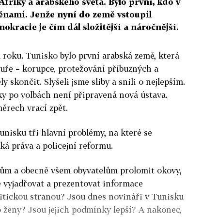
Afriky a arabského světa. Bylo první, kdo v
ěnami. Jenže nyní do země vstoupil
kracie je čím dál složitější a náročnější.
l roku. Tunisko bylo první arabská země, která
uře – korupce, protežování příbuzných a
ly skončit. Slyšeli jsme sliby a snili o nejlepším.
y po volbách není připravená nová ústava.
měrech vrací zpět.
nisku tři hlavní problémy, na které se
ká práva a policejní reformu.
ům a obecně všem obyvatelům prolomit okovy,
e vyjadřovat a prezentovat informace
tickou stranou? Jsou dnes novináři v Tunisku
ro ženy? Jsou jejich podmínky lepší? A nakonec,