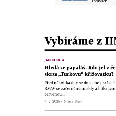
zprávách.
Vybíráme z H
JAN KUBITA
Hledá se papaláš. Kdo jel v
skrze „Turkovu“ křižovatku?
Před několika dny se do jedné pražské
BMW se začerněnými skly a blikající
červenou...
4. 8. 2026 ▪ 6 min. čtení