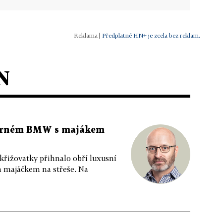
|
Předplatné HN+ je zcela bez reklam.
N
 černém BMW s majákem
 křižovatky přihnalo obří luxusní
m majáčkem na střeše. Na