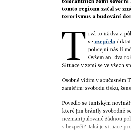
tolerantních zemí severní 
tomto regionu začal se zm
terorismus a budování demo
T
rvá to už dva a pů
se
vzepřela
diktat
policejní násilí mě
Ovšem ani dva rok
Situace v zemi se ve všech s
Osobně vidím v současném Tu
zaměřím: svobodu tisku, žens
Povedlo se tuniským novinář
které jim bránily svobodně s
nezmanipulované žádnou poli
v bezpečí? Jaká je situace p