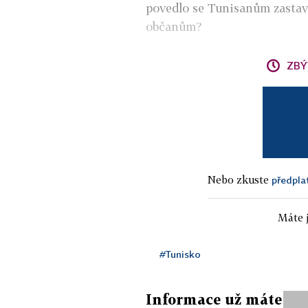
povedlo se Tunisanům zastavit
občanům?
ZBÝ
Nebo zkuste
předpla
Máte j
#Tunisko
Informace už máte