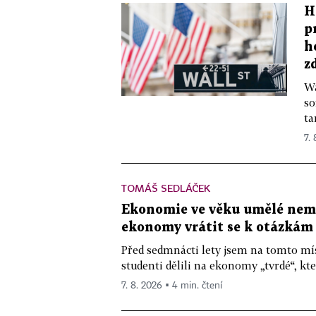
H
p
h
z
Wa
so
ta
7.
TOMÁŠ SEDLÁČEK
Ekonomie ve věku umělé nemys
ekonomy vrátit se k otázkám
Před sedmnácti lety jsem na tomto mís
studenti dělili na ekonomy „tvrdé“, kte
7. 8. 2026 ▪ 4 min. čtení