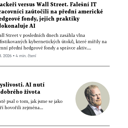
ackeři versus Wall Street. Falešní IT
racovníci zaútočili na přední americké
edgeové fondy, jejich praktiky
dokonaluje AI
ll Street v posledních dnech zasáhla vlna
fistikovaných kybernetických útoků, které mířily na
mní přední hedgeové fondy a správce aktiv....
 8. 2026 ▪ 4 min. čtení
livosti. AI nutí
 dobrého života
tě psal o tom, jak jsme se jako
ří hovořili zejména...