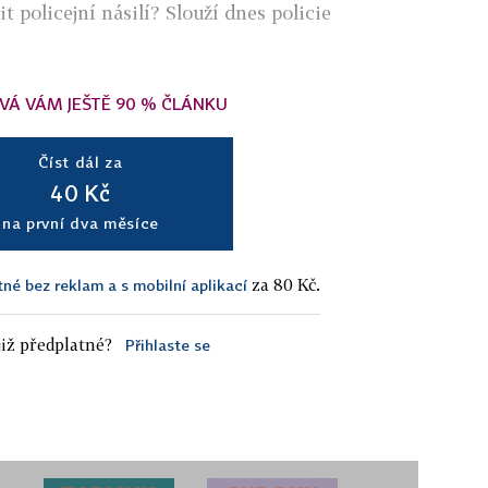
 policejní násilí? Slouží dnes policie
VÁ VÁM JEŠTĚ 90 % ČLÁNKU
Číst dál za
40 Kč
na první dva měsíce
za 80 Kč.
tné bez reklam a s mobilní aplikací
iž předplatné?
Přihlaste se