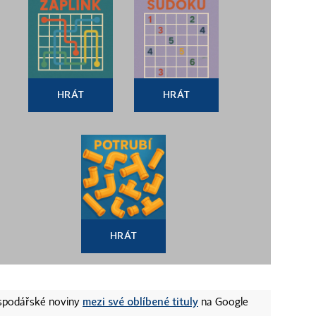
HRÁT
HRÁT
HRÁT
mezi své oblíbené tituly
ospodářské noviny
na Google