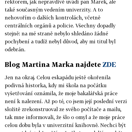
rektorem, jak nepravdivě uvádí pan Marek, ale
také současným vedením univerzity. A to
nehovořím o dalších kontrolách, včetně
centrálních orgánů a policie. Všechny dopadly
stejně: na mé straně nebylo shledáno žádné
pochybení a tudíž nebyl důvod, aby mi titul byl
odebrán.
Blog Martina Marka najdete
ZDE
Jen na okraj. Celou eskapádu ještě okořenila
podivná historka, kdy mi škola na počátku
vyšetřování oznámila, že moje bakalářská práce
není k nalezení. Až po té, co jsem její poslední verzi
složitě zrekonstruoval ze svého počítače a mailu,
tak mne informovali, že šlo o omyl a že moje práce
celou dobu byla v univerzitní knihovně. Nechci být