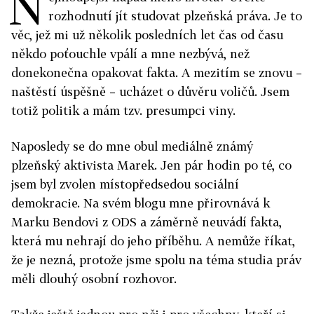
N
rozhodnutí jít studovat plzeňská práva. Je to
věc, jež mi už několik posledních let čas od času
někdo poťouchle vpálí a mne nezbývá, než
donekonečna opakovat fakta. A mezitím se znovu –
naštěstí úspěšně – ucházet o důvěru voličů. Jsem
totiž politik a mám tzv. presumpci viny.
Naposledy se do mne obul mediálně známý
plzeňský aktivista Marek. Jen pár hodin po té, co
jsem byl zvolen místopředsedou sociální
demokracie. Na svém blogu mne přirovnává k
Marku Bendovi z ODS a záměrně neuvádí fakta,
která mu nehrají do jeho příběhu. A nemůže říkat,
že je nezná, protože jsme spolu na téma studia práv
měli dlouhý osobní rozhovor.