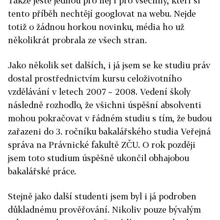
Takže ještě jednou pro něj i pro všechny, kteří si
tento příběh nechtějí googlovat na webu. Nejde
totiž o žádnou horkou novinku, média ho už
několikrát probrala ze všech stran.
Jako několik set dalších, i já jsem se ke studiu práv
dostal prostřednictvím kursu celoživotního
vzdělávání v letech 2007 – 2008. Vedení školy
následně rozhodlo, že všichni úspěšní absolventi
mohou pokračovat v řádném studiu s tím, že budou
zařazeni do 3. ročníku bakalářského studia Veřejná
správa na Právnické fakultě ZČU. O rok později
jsem toto studium úspěšně ukončil obhajobou
bakalářské práce.
Stejně jako další studenti jsem byl i já podroben
důkladnému prověřování. Nikoliv pouze bývalým