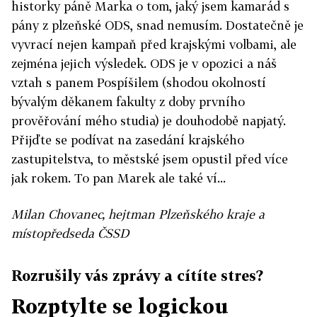
historky páně Marka o tom, jaký jsem kamarád s
pány z plzeňské ODS, snad nemusím. Dostatečně je
vyvrací nejen kampaň před krajskými volbami, ale
zejména jejich výsledek. ODS je v opozici a náš
vztah s panem Pospíšilem (shodou okolností
bývalým děkanem fakulty z doby prvního
prověřování mého studia) je douhodobě napjatý.
Přijďte se podívat na zasedání krajského
zastupitelstva, to městské jsem opustil před více
jak rokem. To pan Marek ale také ví...
Milan Chovanec, hejtman Plzeňského kraje a
místopředseda ČSSD
Rozrušily vás zprávy a cítíte stres?
Rozptylte se logickou