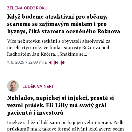
ZELENÁ OBEC ROKU
Když budeme atraktivní pro občany,
staneme se zajímavým městem i pro
byznys, říká starosta oceněného Rožnova
Více než stovku setkání s obyvateli absolvoval za
necelé čtyři roky ve funkci starosty Rožnova pod
Radhoštěm Jan Kučera. „Snažíme se...
7. 8. 2026 ▪ 32:09 min.
LUDĚK VAINERT
Nehladov, nepíchej si injekci, prostě si
vezmi prášek. Eli Lilly má svatý grál
pacientů i investorů
Injekce si běžní lidé sami píchají jen velmi neradi. Podle
průzkumů má k takové formě užívání léků averzi sedm