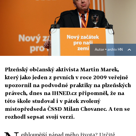
Autor ▪
archiv HN
Plzeňský občanský aktivista Martin Marek,
který jako jeden z prvních v roce 2009 veřejně
upozornil na podvodné praktiky na plzeňských
právech, dnes na IHNED.cz připomněl, že na
této škole studoval i v pátek zvolený
místopředseda ČSSD Milan Chovanec. A ten se
rozhodl sepsat svojí verzi.
ejhloupější nápad mého života? Určitě