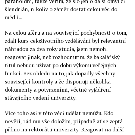
paranoidní, takže věřím, že šlo jen o další omyl či
šlendrián, nikoliv o záměr dostat celou věc do
médií...
Na celou aféru a na související pochybnosti o tom,
zdali kurs celoživotního vzdělávání byl relevantní
náhradou za dva roky studia, jsem nemohl
reagovat jinak, než rozhodnutím, že bakalářský
titul nebudu užívat po dobu výkonu veřejných
funkcí. Bez ohledu na to, jak dopadly všechny
související kontroly a že disponuji několika
dokumenty a potvrzeními, včetně vyjádření
stávajícího vedení univerzity.
Více toho asi v této věci udělat nemůžu. Kdo
nevěří, rád mu vše doložím, případně ať se zeptá
přímo na rektorátu univerzity. Reagovat na další