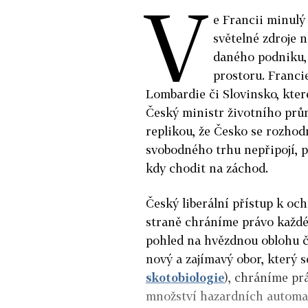
V
e Francii minulý 
světelné zdroje 
daného podniku, 
prostoru. Francie
Lombardie či Slovinsko, kter
Český ministr životního prů
replikou, že Česko se rozho
svobodného trhu nepřipojí, 
kdy chodit na záchod.
Český liberální přístup k oc
straně chráníme právo každéh
pohled na hvězdnou oblohu či
nový a zajímavý obor, který 
skotobiologie
), chráníme pr
množství hazardních automatů