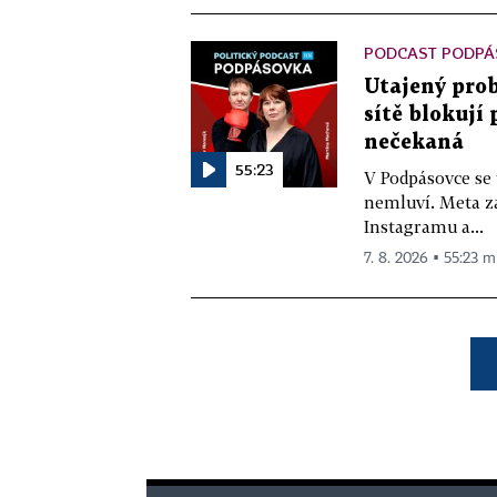
PODCAST PODPÁ
Utajený prob
sítě blokují
nečekaná
55:23
V Podpásovce se
nemluví. Meta z
Instagramu a...
7. 8. 2026 ▪ 55:23 m