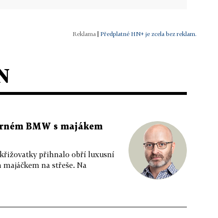
|
Předplatné HN+ je zcela bez reklam.
N
 černém BMW s majákem
 křižovatky přihnalo obří luxusní
m majáčkem na střeše. Na