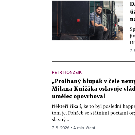
D
ú
n
Sp
ji
Dr
7.
PETR HONZEJK
„Prolhaný hlupák v čele nemy
Milana Knížáka oslavuje vlá
umělec opovrhoval
Někteří říkají, že to byl poslední ha
tom je. Pohřeb se státními poctami o
slavný...
7. 8. 2026 ▪ 4 min. čtení