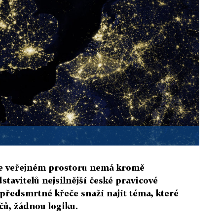
 ve veřejném prostoru nemá kromě
stavitelů nejsilnější české pravicové
u předsmrtné křeče snaží najít téma, které
čů, žádnou logiku.