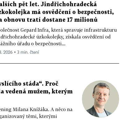
alších pět let. Jindřichohradecká
zkokolejka má osvědčení o bezpečnosti,
a obnovu tratí dostane 17 milionů
olečnost Gepard Infra, která spravuje infrastrukturu
ndřichohradecké úzkokolejky, získala osvědčení od
ážního úřadu o bezpečnosti...
 8. 2026 ▪ 3 min. čtení
slícího stáda“. Proč
da vedená mužem, kterým
ppening Milana Knížáka. A něco na
rganizovaný těmi, kterými