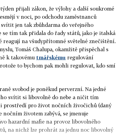
týden přijali zákon, že výlohy a další soukromé
nesmějí v noci, po odchodu zaměstnanců
svítit jen tak zbůhdarma do veřejného
 se tím tak přidala do řady států, jako je italská
é reagují na všudypřítomné světelné znečištění.
myslu, Tomáš Chalupa, okamžitě přispěchal s
dně k takovému
tmářskému
regulování
protože to bychom pak mohli regulovat, kdo smí
hraně svobod je poněkud perverzní. Na jedné
o svítit si libovolně do nebe a ničit tím
 prostředí pro život nočních živočichů (daný
se nočním životem zabývá, se jmenuje
ávo hazardní mafie na provoz libovolného
, na nichž lze prohrát za jednu noc libovolný