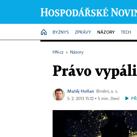
NÁZORY
HOME
BYZNYS
ZPRÁVY
TECH
HN.cz
›
Názory
Právo vypáli
Matěj Hollan
Brnění, o. s.
PŘ
5. 2. 2013 15:12 ▪ 5 min. čtení