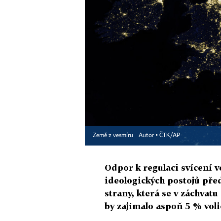
Země z vesmíru
Autor ▪
ČTK/AP
Odpor k regulaci svícení
ideologických postojů před
strany, která se v záchvat
by zajímalo aspoň 5 % voli