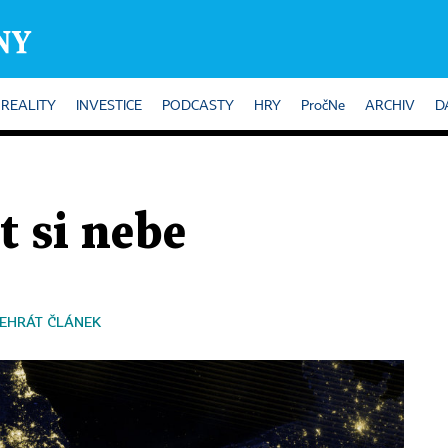
REALITY
INVESTICE
PODCASTY
HRY
PročNe
ARCHIV
D
t si nebe
EHRÁT ČLÁNEK