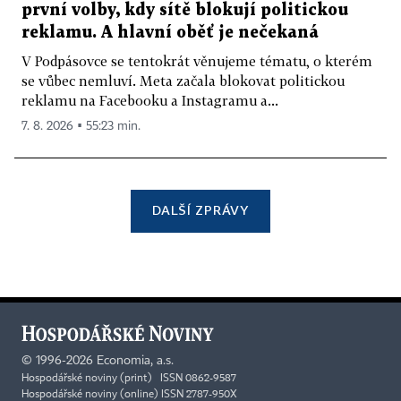
první volby, kdy sítě blokují politickou
reklamu. A hlavní oběť je nečekaná
V Podpásovce se tentokrát věnujeme tématu, o kterém
se vůbec nemluví. Meta začala blokovat politickou
reklamu na Facebooku a Instagramu a...
7. 8. 2026 ▪ 55:23 min.
DALŠÍ ZPRÁVY
©
1996-2026
Economia, a.s.
Hospodářské noviny (print) ISSN 0862-9587
Hospodářské noviny (online) ISSN 2787-950X