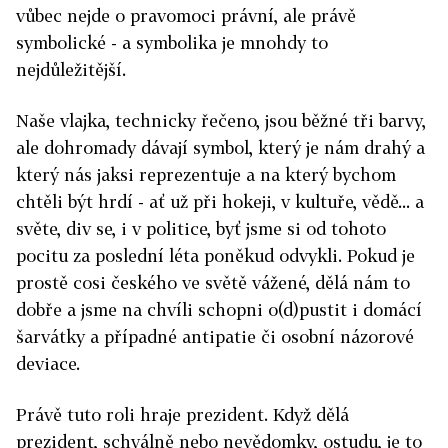
vůbec nejde o pravomoci právní, ale právě
symbolické - a symbolika je mnohdy to
nejdůležitější.
Naše vlajka, technicky řečeno, jsou běžné tři barvy,
ale dohromady dávají symbol, který je nám drahý a
který nás jaksi reprezentuje a na který bychom
chtěli být hrdí - ať už při hokeji, v kultuře, vědě... a
světe, div se, i v politice, byť jsme si od tohoto
pocitu za poslední léta poněkud odvykli. Pokud je
prostě cosi českého ve světě vážené, dělá nám to
dobře a jsme na chvíli schopni o(d)pustit i domácí
šarvátky a případné antipatie či osobní názorové
deviace.
Právě tuto roli hraje prezident. Když dělá
prezident, schválně nebo nevědomky, ostudu, je to