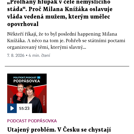
„Prolhaný hlupák v čele nemyslícího
stáda“. Proč Milana Knížáka oslavuje
vláda vedená mužem, kterým umělec
opovrhoval
Někteří říkají, že to byl poslední happening Milana
Knížáka. A něco na tom je. Pohřeb se státními poctami
organizovaný těmi, kterými slavný...
7. 8. 2026 ▪ 4 min. čtení
55:23
PODCAST PODPÁSOVKA
Utajený problém. V Česku se chystají