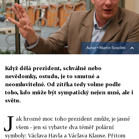
Autor ▪
Martin Svozílek
Když dělá prezident, schválně nebo
nevědomky, ostudu, je to smutné a
neomluvitelné. Od zítřka tedy volme podle
toho, kdo může být sympatický nejen mně, ale i
světu.
J
ak hrozně moc toho prezident zmůže, je jasné
všem - jen si vybavte dva téměř polární
symboly: Václava Havla a Václava Klause. Přitom