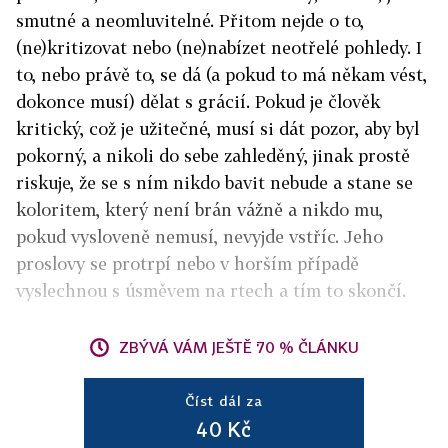
smutné a neomluvitelné. Přitom nejde o to,
(ne)kritizovat nebo (ne)nabízet neotřelé pohledy. I
to, nebo právě to, se dá (a pokud to má někam vést,
dokonce musí) dělat s grácií. Pokud je člověk
kritický, což je užitečné, musí si dát pozor, aby byl
pokorný, a nikoli do sebe zahleděný, jinak prostě
riskuje, že se s ním nikdo bavit nebude a stane se
koloritem, který není brán vážně a nikdo mu,
pokud vysloveně nemusí, nevyjde vstříc. Jeho
proslovy se protrpí nebo v horším případě
vyslechnou s úsměvem na rtech a tím to skončí.
ZBÝVÁ VÁM JEŠTĚ 70 % ČLÁNKU
Číst dál za
40 Kč