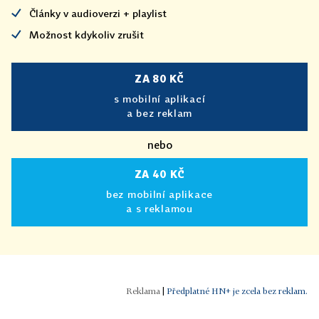
Články v audioverzi + playlist
Možnost kdykoliv zrušit
ZA 80 KČ
s mobilní aplikací
a bez reklam
nebo
ZA 40 KČ
bez mobilní aplikace
a s reklamou
|
Předplatné HN+ je zcela bez reklam.