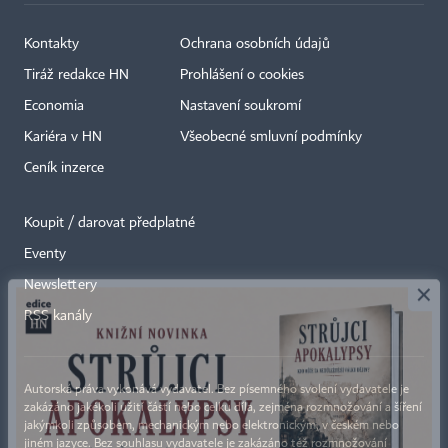
Kontakty
Ochrana osobních údajů
Tiráž redakce HN
Prohlášení o cookies
Economia
Nastavení soukromí
Kariéra v HN
Všeobecné smluvní podmínky
Ceník inzerce
Koupit / darovat předplatné
Eventy
×
Newslettery
RSS kanály
Autorská práva vykonává vydavatel. Bez písemného svolení vydavatele je
zakázáno jakékoli užití částí nebo celku díla, zejména rozmnožování a šíření
jakýmkoli způsobem, mechanickým nebo elektronickým, v českém nebo
jiném jazyce. Bez souhlasu vydavatele je zakázáno též rozmnožování