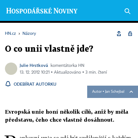
HN.cz
›
Názory
O co unii vlastně jde?
Julie Hrstková
komentátorka HN
13. 12. 2012 10:21 ▪ Aktualizováno ▪ 3 min. čtení
ODEBÍRAT AUTORKU
Autor ▪
Jan Schejbal
Evropská unie honí několik cílů, aniž by měla
představu, čeho chce vlastně dosáhnout.
ankovní unie se zdá být vzdálenější s každým