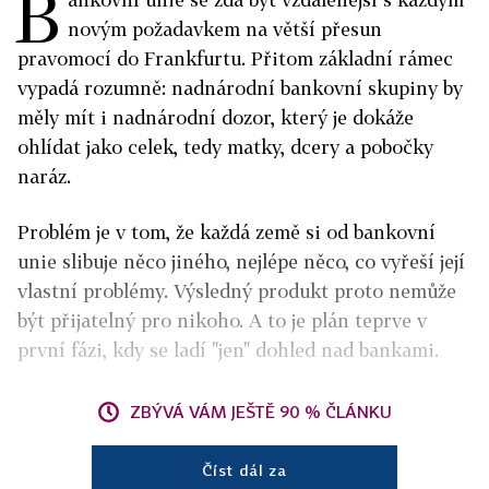
B
novým požadavkem na větší přesun
pravomocí do Frankfurtu. Přitom základní rámec
vypadá rozumně: nadnárodní bankovní skupiny by
měly mít i nadnárodní dozor, který je dokáže
ohlídat jako celek, tedy matky, dcery a pobočky
naráz.
Problém je v tom, že každá země si od bankovní
unie slibuje něco jiného, nejlépe něco, co vyřeší její
vlastní problémy. Výsledný produkt proto nemůže
být přijatelný pro nikoho. A to je plán teprve v
první fázi, kdy se ladí "jen" dohled nad bankami.
ZBÝVÁ VÁM JEŠTĚ 90 % ČLÁNKU
Číst dál za