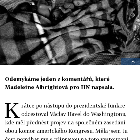
Odemykáme jeden z komentářů, které
Madeleine Albrightová pro HN napsala.
K
rátce po nástupu do prezidentské funkce
odcestoval Václav Havel do Washingtonu,
kde měl přednést projev na společném zasedání
obou komor amerického Kongresu. Měla jsem tu
čest pomáhat mu s přípravou na toto vystoupení.