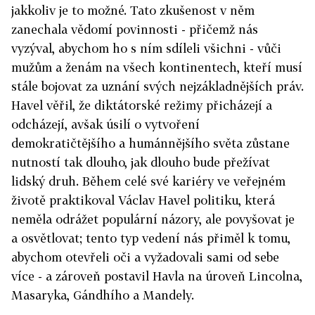
jakkoliv je to možné. Tato zkušenost v něm
zanechala vědomí povinnosti - přičemž nás
vyzýval, abychom ho s ním sdíleli všichni - vůči
mužům a ženám na všech kontinentech, kteří musí
stále bojovat za uznání svých nejzákladnějších práv.
Havel věřil, že diktátorské režimy přicházejí a
odcházejí, avšak úsilí o vytvoření
demokratičtějšího a humánnějšího světa zůstane
nutností tak dlouho, jak dlouho bude přežívat
lidský druh. Během celé své kariéry ve veřejném
životě praktikoval Václav Havel politiku, která
neměla odrážet populární názory, ale povyšovat je
a osvětlovat; tento typ vedení nás přiměl k tomu,
abychom otevřeli oči a vyžadovali sami od sebe
více - a zároveň postavil Havla na úroveň Lincolna,
Masaryka, Gándhího a Mandely.