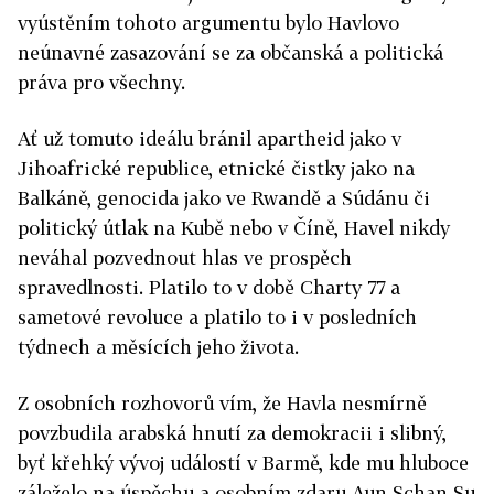
vyústěním tohoto argumentu bylo Havlovo
neúnavné zasazování se za občanská a politická
práva pro všechny.
Ať už tomuto ideálu bránil apartheid jako v
Jihoafrické republice, etnické čistky jako na
Balkáně, genocida jako ve Rwandě a Súdánu či
politický útlak na Kubě nebo v Číně, Havel nikdy
neváhal pozvednout hlas ve prospěch
spravedlnosti. Platilo to v době Charty 77 a
sametové revoluce a platilo to i v posledních
týdnech a měsících jeho života.
Z osobních rozhovorů vím, že Havla nesmírně
povzbudila arabská hnutí za demokracii i slibný,
byť křehký vývoj událostí v Barmě, kde mu hluboce
záleželo na úspěchu a osobním zdaru Aun Schan Su