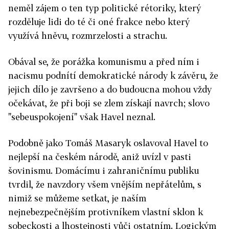
neměl zájem o ten typ politické rétoriky, který
rozděluje lidi do té či oné frakce nebo který
využívá hněvu, rozmrzelosti a strachu.
Obával se, že porážka komunismu a před ním i
nacismu podnítí demokratické národy k závěru, že
jejich dílo je završeno a do budoucna mohou vždy
očekávat, že při boji se zlem získají navrch; slovo
"sebeuspokojení" však Havel neznal.
Podobně jako Tomáš Masaryk oslavoval Havel to
nejlepší na českém národě, aniž uvízl v pasti
šovinismu. Domácímu i zahraničnímu publiku
tvrdil, že navzdory všem vnějším nepřátelům, s
nimiž se můžeme setkat, je naším
nejnebezpečnějším protivníkem vlastní sklon k
sobeckosti a lhostejnosti vůči ostatním. Logickým