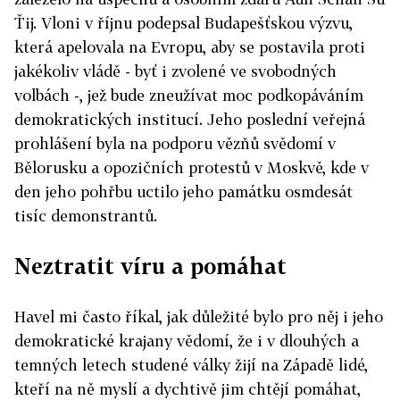
Ťij. Vloni v říjnu podepsal Budapešťskou výzvu,
která apelovala na Evropu, aby se postavila proti
jakékoliv vládě - byť i zvolené ve svobodných
volbách -, jež bude zneužívat moc podkopáváním
demokratických institucí. Jeho poslední veřejná
prohlášení byla na podporu vězňů svědomí v
Bělorusku a opozičních protestů v Moskvě, kde v
den jeho pohřbu uctilo jeho památku osmdesát
tisíc demonstrantů.
Neztratit víru a pomáhat
Havel mi často říkal, jak důležité bylo pro něj i jeho
demokratické krajany vědomí, že i v dlouhých a
temných letech studené války žijí na Západě lidé,
kteří na ně myslí a dychtivě jim chtějí pomáhat,