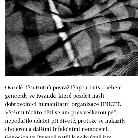
Osiřelé děti Hutuů povražděných Tutsii během
genocidy ve Rwandě, které později našli
dobrovolníci humanitární organizace UNICEF.
Většinu těchto dětí se ani přes veškerou péči
nepodařilo udržet při životě, protože se nakazily
cholerou a dalšími infekčními nemocemi.
Genocida ve Rwandě patří k nejhrůznějším