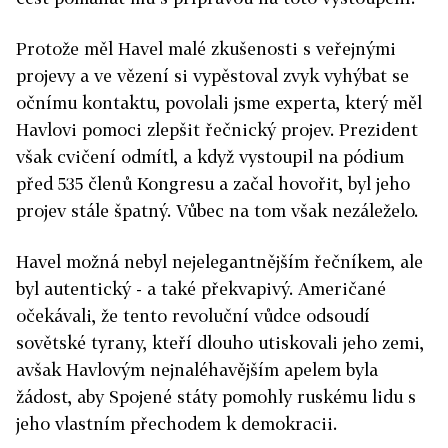
Protože měl Havel malé zkušenosti s veřejnými
projevy a ve vězení si vypěstoval zvyk vyhýbat se
očnímu kontaktu, povolali jsme experta, který měl
Havlovi pomoci zlepšit řečnický projev. Prezident
však cvičení odmítl, a když vystoupil na pódium
před 535 členů Kongresu a začal hovořit, byl jeho
projev stále špatný. Vůbec na tom však nezáleželo.
Havel možná nebyl nejelegantnějším řečníkem, ale
byl autentický - a také překvapivý. Američané
očekávali, že tento revoluční vůdce odsoudí
sovětské tyrany, kteří dlouho utiskovali jeho zemi,
avšak Havlovým nejnaléhavějším apelem byla
žádost, aby Spojené státy pomohly ruskému lidu s
jeho vlastním přechodem k demokracii.