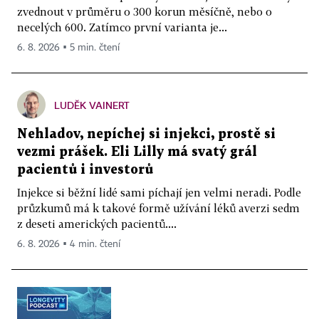
zvednout v průměru o 300 korun měsíčně, nebo o
necelých 600. Zatímco první varianta je...
6. 8. 2026 ▪ 5 min. čtení
LUDĚK VAINERT
Nehladov, nepíchej si injekci, prostě si
vezmi prášek. Eli Lilly má svatý grál
pacientů i investorů
Injekce si běžní lidé sami píchají jen velmi neradi. Podle
průzkumů má k takové formě užívání léků averzi sedm
z deseti amerických pacientů....
6. 8. 2026 ▪ 4 min. čtení