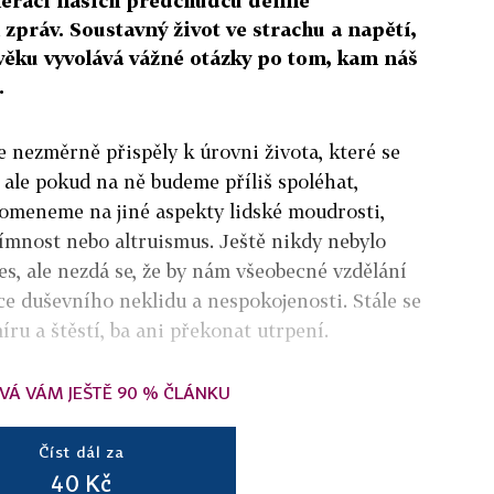
enerací našich předchůdců denně
 zpráv. Soustavný život ve strachu a napětí,
lověku vyvolává vážné otázky po tom, kam náš
.
e nezměrně přispěly k úrovni života, které se
, ale pokud na ně budeme příliš spoléhat,
pomeneme na jiné aspekty lidské moudrosti,
ímnost nebo altruismus. Ještě nikdy nebylo
es, ale nezdá se, že by nám všeobecné vzdělání
ce duševního neklidu a nespokojenosti. Stále se
u a štěstí, ba ani překonat utrpení.
VÁ VÁM JEŠTĚ 90 % ČLÁNKU
Číst dál za
40 Kč