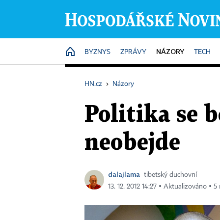
NÁZORY
HOME
BYZNYS
ZPRÁVY
TECH
HN.cz
›
Názory
Politika se 
neobejde
dalajlama
tibetský duchovní
13. 12. 2012 14:27 ▪ Aktualizováno ▪ 5 