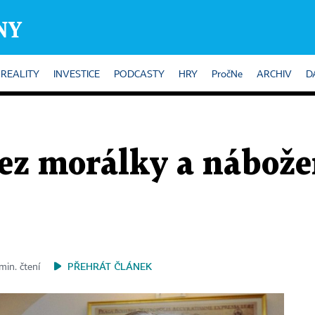
REALITY
INVESTICE
PODCASTY
HRY
PročNe
ARCHIV
D
bez morálky a nábože
PŘEHRÁT ČLÁNEK
min. čtení