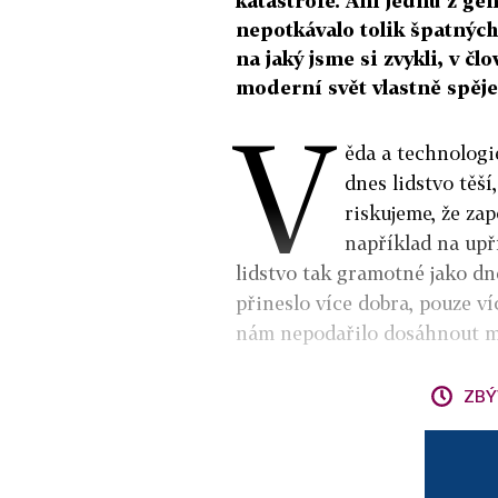
katastrofě. Ani jednu z g
nepotkávalo tolik špatných
na jaký jsme si zvykli, v č
moderní svět vlastně spěje
V
ěda a technologi
dnes lidstvo těší
riskujeme, že za
například na upř
lidstvo tak gramotné jako dn
přineslo více dobra, pouze ví
nám nepodařilo dosáhnout mír
ZBÝ