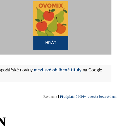
HRÁT
mezi své oblíbené tituly
ospodářské noviny
na Google
|
Předplatné HN+ je zcela bez reklam.
N