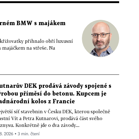
 černém BMW s majákem
 křižovatky přihnalo obří luxusní
m majáčkem na střeše. Na
utnarův DEK prodává závody spojené s
ýrobou příměsí do betonu. Kupcem je
adnárodní kolos z Francie
jvětší síť stavebnin v Česku DEK, kterou společně
astní Vít a Petra Kutnarovi, prodává část svého
znysu. Konkrétně jde o dva závody...
 8. 2026 ▪ 3 min. čtení