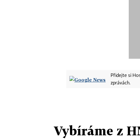
Přidejte si H
zprávách.
Vybíráme z H