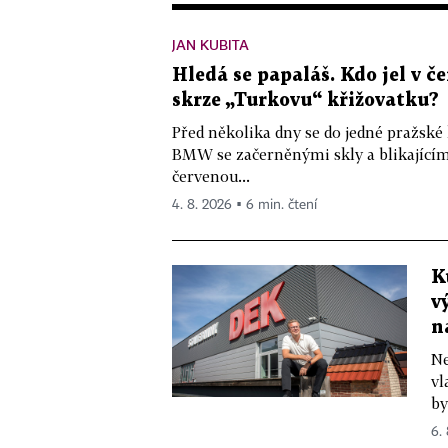
JAN KUBITA
Hledá se papaláš. Kdo jel v
skrze „Turkovu“ křižovatku?
Před několika dny se do jedné pražské
BMW se začerněnými skly a blikající
červenou...
4. 8. 2026 ▪ 6 min. čtení
K
v
n
Ne
vl
by
6.