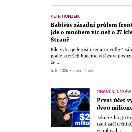
PETR HONZEJK
Babišův zásadní průlom front
jde o mnohem víc než o 27 kře
Straně
Kdo vyhraje letošní senátní volby? Zál
podle kterých budeme vítězství posuzo
že...
6. 8. 2026 ▪ 5 min. čtení
FINANČNÍ NEZÁV
První účet v
dvou milione
Jakub z blogu Fi
radil začátečníků
vynuloval...