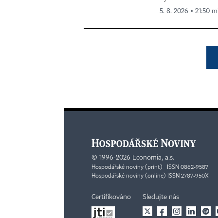
5. 8. 2026 ▪ 21:50 m
©
1996-2026
Economia, a.s.
Hospodářské noviny (print) ISSN 0862-9587
Hospodářské noviny (online) ISSN 2787-950X
Certifikováno
Sledujte nás