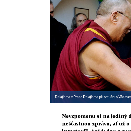
Dalajlama v Praze Dalajlama při setkání s Václav
Nevzpomenu si na jediný d
nešťastnou zprávu, ať už o 