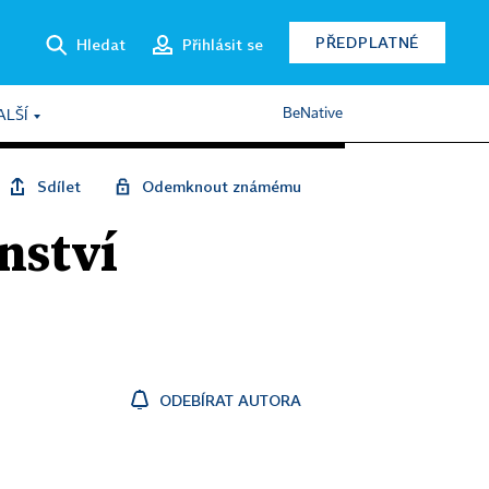
PŘEDPLATNÉ
Hledat
Přihlásit se
BeNative
ALŠÍ
Sdílet
Odemknout známému
nství
ODEBÍRAT AUTORA