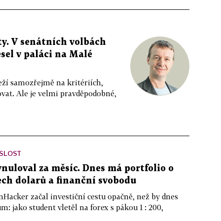
y. V senátních volbách
sel v paláci na Malé
eží samozřejmě na kritériích,
vat. Ale je velmi pravděpodobné,
ISLOST
ynuloval za měsíc. Dnes má portfolio o
ch dolarů a finanční svobodu
nHacker začal investiční cestu opačně, než by dnes
m: jako student vletěl na forex s pákou 1 : 200,