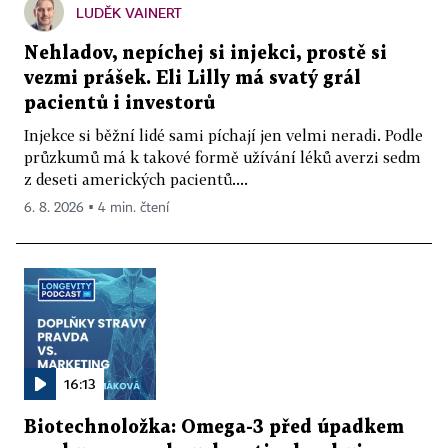
LUDĚK VAINERT
Nehladov, nepíchej si injekci, prostě si
vezmi prášek. Eli Lilly má svatý grál
pacientů i investorů
Injekce si běžní lidé sami píchají jen velmi neradi. Podle
průzkumů má k takové formě užívání léků averzi sedm
z deseti amerických pacientů....
6. 8. 2026 ▪ 4 min. čtení
16:13
Biotechnoložka: Omega-3 před úpadkem