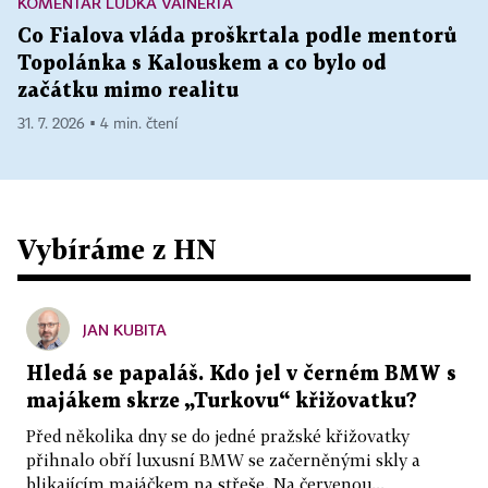
KOMENTÁŘ LUĎKA VAINERTA
Co Fialova vláda proškrtala podle mentorů
Topolánka s Kalouskem a co bylo od
začátku mimo realitu
31. 7. 2026 ▪ 4 min. čtení
Vybíráme z HN
JAN KUBITA
Hledá se papaláš. Kdo jel v černém BMW s
majákem skrze „Turkovu“ křižovatku?
Před několika dny se do jedné pražské křižovatky
přihnalo obří luxusní BMW se začerněnými skly a
blikajícím majáčkem na střeše. Na červenou...