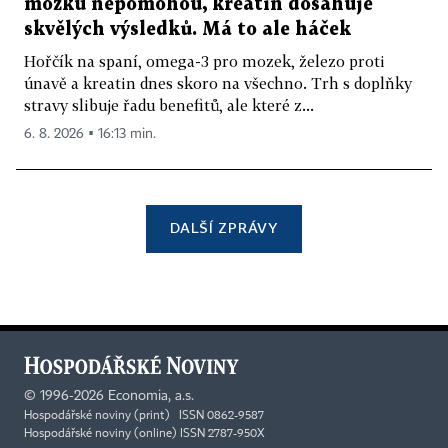
mozku nepomohou, kreatin dosahuje
skvělých výsledků. Má to ale háček
Hořčík na spaní, omega-3 pro mozek, železo proti
únavě a kreatin dnes skoro na všechno. Trh s doplňky
stravy slibuje řadu benefitů, ale které z...
6. 8. 2026 ▪ 16:13 min.
DALŠÍ ZPRÁVY
©
1996-2026
Economia, a.s.
Hospodářské noviny (print) ISSN 0862-9587
Hospodářské noviny (online) ISSN 2787-950X