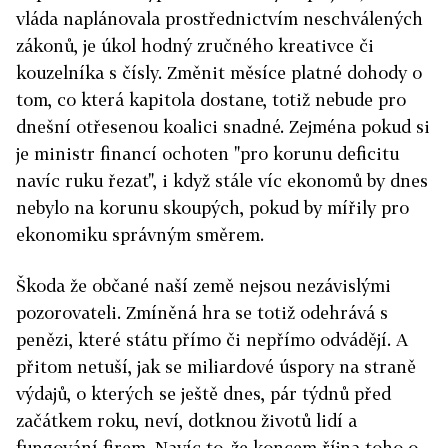
vláda naplánovala prostřednictvím neschválených
zákonů, je úkol hodný zručného kreativce či
kouzelníka s čísly. Změnit měsíce platné dohody o
tom, co která kapitola dostane, totiž nebude pro
dnešní otřesenou koalici snadné. Zejména pokud si
je ministr financí ochoten "pro korunu deficitu
navíc ruku řezat", i když stále víc ekonomů by dnes
nebylo na korunu skoupých, pokud by mířily pro
ekonomiku správným směrem.
Škoda že občané naší země nejsou nezávislými
pozorovateli. Zmíněná hra se totiž odehrává s
penězi, které státu přímo či nepřímo odvádějí. A
přitom netuší, jak se miliardové úspory na straně
výdajů, o kterých se ještě dnes, pár týdnů před
začátkem roku, neví, dotknou životů lidí a
fungování firem. Navíc to, že koncem října toho o