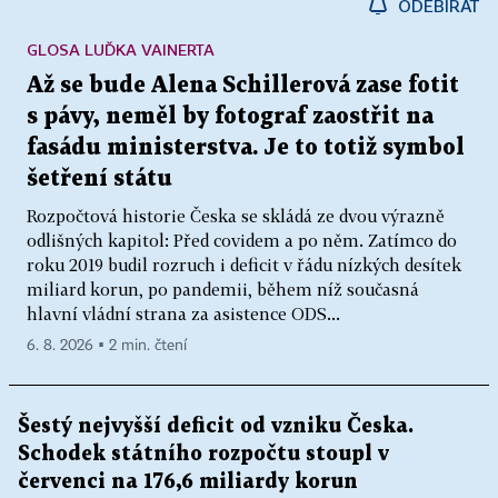
ODEBÍRAT
GLOSA LUĎKA VAINERTA
Až se bude Alena Schillerová zase fotit
s pávy, neměl by fotograf zaostřit na
fasádu ministerstva. Je to totiž symbol
šetření státu
Rozpočtová historie Česka se skládá ze dvou výrazně
odlišných kapitol: Před covidem a po něm. Zatímco do
roku 2019 budil rozruch i deficit v řádu nízkých desítek
miliard korun, po pandemii, během níž současná
hlavní vládní strana za asistence ODS...
6. 8. 2026 ▪ 2 min. čtení
Šestý nejvyšší deficit od vzniku Česka.
Schodek státního rozpočtu stoupl v
červenci na 176,6 miliardy korun