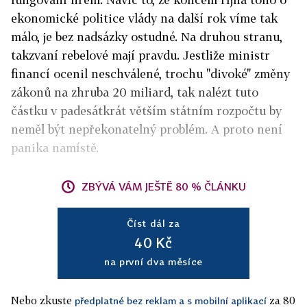
ekonomické politice vlády na další rok víme tak
málo, je bez nadsázky ostudné. Na druhou stranu,
takzvaní rebelové mají pravdu. Jestliže ministr
financí ocenil neschválené, trochu "divoké" změny
zákonů na zhruba 20 miliard, tak nalézt tuto
částku v padesátkrát větším státním rozpočtu by
neměl být nepřekonatelný problém. A proto není
panika namístě.
ZBÝVÁ VÁM JEŠTĚ 80 % ČLÁNKU
Číst dál za
40 Kč
na první dva měsíce
Nebo zkuste
za 80
předplatné bez reklam a s mobilní aplikací