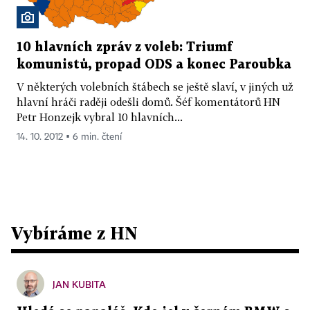
10 hlavních zpráv z voleb: Triumf
komunistů, propad ODS a konec Paroubka
V některých volebních štábech se ještě slaví, v jiných už
hlavní hráči raději odešli domů. Šéf komentátorů HN
Petr Honzejk vybral 10 hlavních...
14. 10. 2012 ▪ 6 min. čtení
Vybíráme z HN
JAN KUBITA