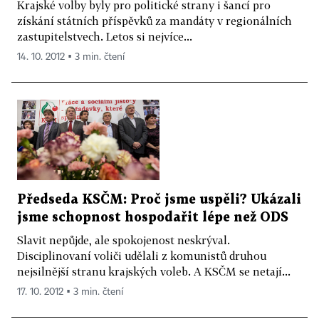
Krajské volby byly pro politické strany i šancí pro
získání státních příspěvků za mandáty v regionálních
zastupitelstvech. Letos si nejvíce...
14. 10. 2012 ▪ 3 min. čtení
Předseda KSČM: Proč jsme uspěli? Ukázali
jsme schopnost hospodařit lépe než ODS
Slavit nepůjde, ale spokojenost neskrýval.
Disciplinovaní voliči udělali z komunistů druhou
nejsilnější stranu krajských voleb. A KSČM se netají...
17. 10. 2012 ▪ 3 min. čtení