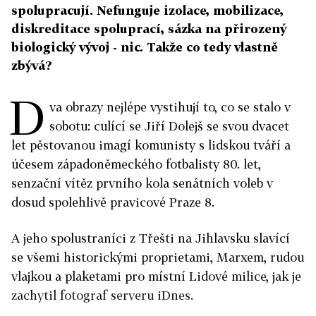
spolupracují. Nefunguje izolace, mobilizace,
diskreditace spoluprací, sázka na přirozený
biologický vývoj - nic. Takže co tedy vlastně
zbývá?
D
va obrazy nejlépe vystihují to, co se stalo v
sobotu: culící se Jiří Dolejš se svou dvacet
let pěstovanou imagí komunisty s lidskou tváří a
účesem západoněmeckého fotbalisty 80. let,
senzační vítěz prvního kola senátních voleb v
dosud spolehlivě pravicové Praze 8.
A jeho spolustraníci z Třešti na Jihlavsku slavící
se všemi historickými proprietami, Marxem, rudou
vlajkou a plaketami pro místní Lidové milice, jak je
zachytil fotograf serveru iDnes.