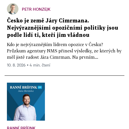
PETR HONZEJK
Česko je země Járy Cimrmana.
Nejvýraznějšími opozičními politiky jsou
podle lidí ti, kteří jim vládnou
Kdo je nejvýraznějším lídrem opozice v Česku?
Průzkum agentury NMS přinesl výsledky, ze kterých by
měl jistě radost Jára Cimrman. Na prvním...
10. 8. 2026 ▪ 4 min. čtení
RANNÍ BRÍFINK