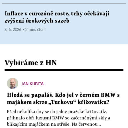
Inflace v eurozóně roste, trhy očekávají
zvýšení úrokových sazeb
3. 6. 2026 ▪ 2 min. čtení
Vybíráme z HN
JAN KUBITA
Hledá se papaláš. Kdo jel v černém BMW s
majákem skrze „Turkovu“ křižovatku?
Před několika dny se do jedné pražské křižovatky
přihnalo obří luxusní BMW se začerněnými skly a
blikajícím majáčkem na střeše. Na červenou...