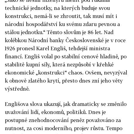
technické jednotky, na kterých buduje svou
konstrukci, nemá-li se zhroutit, tak musí mít i
národní hospodářství ku svému zdaru pevnou a
stálou jednotku.“ Těmto slovům je 86 let. Nad
kolébkou Národní banky Československé je v roce
1926 pronesl Karel Engliš, tehdejší ministra
financí. Engliš volal po stabilní cenové hladině, po
stabilitě kupní síly, která nezpůsobí v křehké
ekonomické „konstrukci“ chaos. Ovšem, nevyzýval
k obnově zlatého krytí, přesto dnes zní jeho věty
výstředně.
Englišova slova ukazují, jak dramaticky se změnilo
uvažování lidí, ekonomů, politiků. Dnes je
postupné znehodnocování peněz považováno za
nutnost, za cosi moderního, projev růstu. Tempo