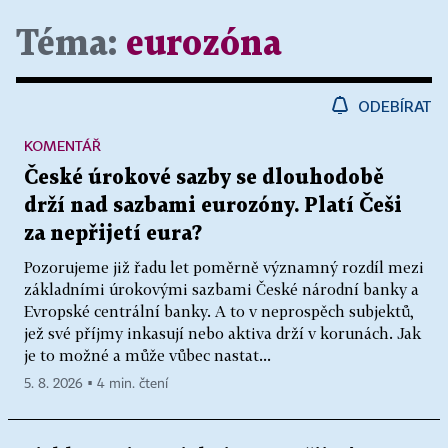
Téma:
eurozóna
ODEBÍRAT
KOMENTÁŘ
České úrokové sazby se dlouhodobě
drží nad sazbami eurozóny. Platí Češi
za nepřijetí eura?
Pozorujeme již řadu let poměrně významný rozdíl mezi
základními úrokovými sazbami České národní banky a
Evropské centrální banky. A to v neprospěch subjektů,
jež své příjmy inkasují nebo aktiva drží v korunách. Jak
je to možné a může vůbec nastat...
5. 8. 2026 ▪ 4 min. čtení