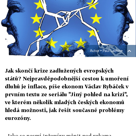
Autor ▪
Paul Lachine
Jak skončí krize zadlužených evropských
států? Nejpravděpodobnější cestou k umoření
dluhů je inflace, píše ekonom Václav Rybáček v
prvním textu ze seriálu "Jiný pohled na krizi",
ve kterém několik mladých českých ekonomů
hledá možnosti, jak řešit současné problémy
eurozóny.
„Jako se nesmí inženýru měnit pod rukama