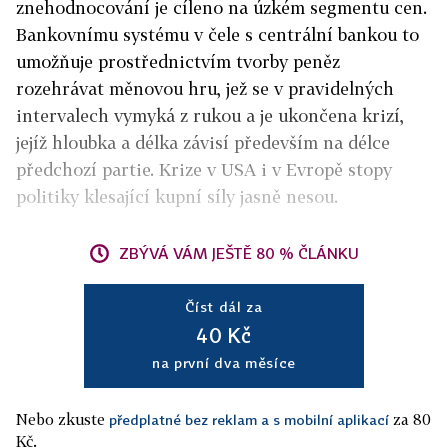
znehodnocování je cíleno na úzkém segmentu cen.
Bankovnímu systému v čele s centrální bankou to
umožňuje prostřednictvím tvorby peněz
rozehrávat měnovou hru, jež se v pravidelných
intervalech vymyká z rukou a je ukončena krizí,
jejíž hloubka a délka závisí především na délce
předchozí partie. Krize v USA i v Evropě stopy
politiky klesající kupní síly jasně nesou.
ZBÝVÁ VÁM JEŠTĚ 80 % ČLÁNKU
Číst dál za
40 Kč
na první dva měsíce
Nebo zkuste
za 80
předplatné bez reklam a s mobilní aplikací
Kč.