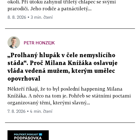
okolí. Při útoku zahynul tříletý chlapec se svými
prarodiči. Jeho rodiče a patnáctiletý...
8. 8. 2026 ▪ 3 min. čtení
PETR HONZEJK
„Prolhaný hlupák v čele nemyslícího
stáda“. Proč Milana Knížáka oslavuje
vláda vedená mužem, kterým umělec
opovrhoval
Někteří říkají, že to byl poslední happening Milana
Knížáka. A něco na tom je. Pohřeb se státními poctami
organizovaný těmi, kterými slavný...
7. 8. 2026 ▪ 4 min. čtení