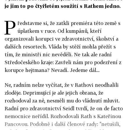
je jim to po čtyřletém soužití s Rathem jedno.
P
ředstavme si, že zatkli premiéra této země s
úplatkem v ruce. Od kumpánů, kteří
organizovali korupci ve zdravotnictví, školství a
dalších resortech. Vláda by stěží mohla přežít s
tím, že ministři nic nevěděli. Ne tak ale radní
Středočeského kraje: Zavřeli nám pro podezření z
korupce hejtmana? Nevadí. Jedeme dál...
Ne, radním nelze vyčítat, že v Rathovi neodhalili
zloděje. Deprimující je ale jejich obrana, že
rozhodoval za ně, nesměli mu do vládnutí mluvit.
Radní pro zdravotnictví Seidl tvrdí, že on de facto
nemocnice neřídil. Rozhodovali Rath s Kateřinou
Pancovou. Podobně i další členové rady: "netušili,