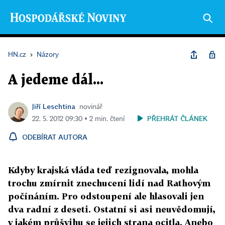
HN.cz
›
Názory
A jedeme dál...
Jiří Leschtina
novinář
PŘEHRÁT ČLÁNEK
22. 5. 2012 09:30 ▪ 2 min. čtení
ODEBÍRAT AUTORA
Kdyby krajská vláda teď rezignovala, mohla
trochu zmírnit znechucení lidí nad Rathovým
počínáním. Pro odstoupení ale hlasovali jen
dva radní z deseti. Ostatní si asi neuvědomují,
v jakém průšvihu se jejich strana ocitla. Anebo