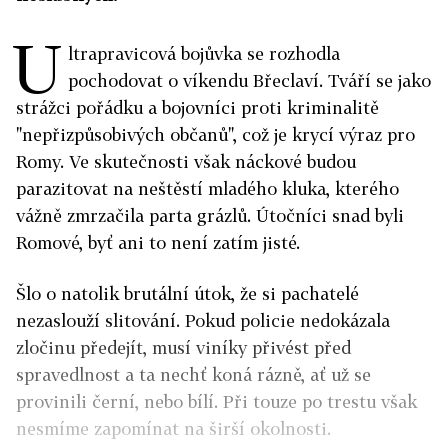
U
ltrapravicová bojůvka se rozhodla
pochodovat o víkendu Břeclaví. Tváří se jako
strážci pořádku a bojovníci proti kriminalitě
"nepřizpůsobivých občanů", což je krycí výraz pro
Romy. Ve skutečnosti však náckové budou
parazitovat na neštěstí mladého kluka, kterého
vážně zmrzačila parta grázlů. Útočníci snad byli
Romové, byť ani to není zatím jisté.
Šlo o natolik brutální útok, že si pachatelé
nezaslouží slitování. Pokud policie nedokázala
zločinu předejít, musí viníky přivést před
spravedlnost a ta nechť koná rázně, ať už se
provinili černí, nebo bílí. Při touze po trestu však
nesmíme zapomínat na širší okolnosti.