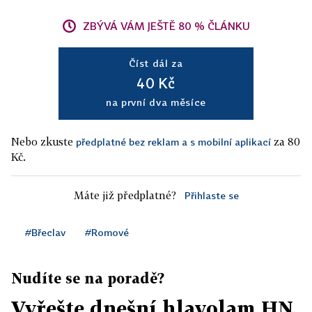
ZBÝVÁ VÁM JEŠTĚ 80 % ČLÁNKU
Číst dál za
40 Kč
na první dva měsíce
Nebo zkuste
za 80
předplatné bez reklam a s mobilní aplikací
Kč.
Máte již předplatné?
Přihlaste se
#Břeclav
#Romové
Nudíte se na poradě?
Vyřešte dnešní hlavolam HN