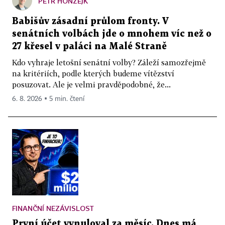
PETR HONZEJK
Babišův zásadní průlom fronty. V
senátních volbách jde o mnohem víc než o
27 křesel v paláci na Malé Straně
Kdo vyhraje letošní senátní volby? Záleží samozřejmě
na kritériích, podle kterých budeme vítězství
posuzovat. Ale je velmi pravděpodobné, že...
6. 8. 2026 ▪ 5 min. čtení
FINANČNÍ NEZÁVISLOST
První účet vynuloval za měsíc. Dnes má