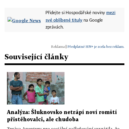
mezi
Přidejte si Hospodářské noviny
své oblíbené tituly
na Google
zprávách.
|
Předplatné HN+ je zcela bez reklam.
Související články
Analýza: Šluknovsko netrápí noví romští
přistěhovalci, ale chudoba
Zpráva Agentury pro sociální začleňování vyvrátila, že