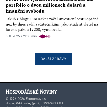
portfolio o dvou milionech dolarů a
finanční svobodu
Jakub z blogu FinHacker začal investiční cestu opačně,
než by dnes radil začátečníkům: jako student vletěl na
forex s pákou 1 : 200, vynuloval...
5. 8. 2026 ▪ 21:50 min.
DALŠÍ ZPRÁVY
©
1996-2026
Economia, a.s.
Hospodářské noviny (print) ISSN 0862-9587