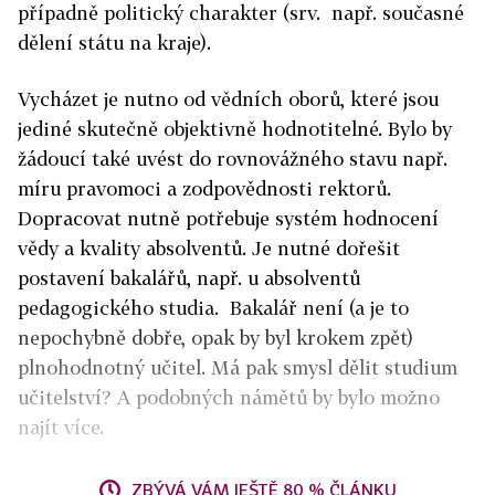
případně politický charakter (srv. např. současné
dělení státu na kraje).
Vycházet je nutno od vědních oborů, které jsou
jediné skutečně objektivně hodnotitelné. Bylo by
žádoucí také uvést do rovnovážného stavu např.
míru pravomoci a zodpovědnosti rektorů.
Dopracovat nutně potřebuje systém hodnocení
vědy a kvality absolventů. Je nutné dořešit
postavení bakalářů, např. u absolventů
pedagogického studia. Bakalář není (a je to
nepochybně dobře, opak by byl krokem zpět)
plnohodnotný učitel. Má pak smysl dělit studium
učitelství? A podobných námětů by bylo možno
najít více.
ZBÝVÁ VÁM JEŠTĚ 80 % ČLÁNKU