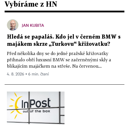
Vybíráme z HN
JAN KUBITA
Hledá se papaláš. Kdo jel v černém BMW s
majákem skrze „Turkovu“ křižovatku?
Před několika dny se do jedné pražské křižovatky
přihnalo obří luxusní BMW se začerněnými skly a
blikajícím majáčkem na střeše. Na červenou...
4. 8. 2026 ▪ 6 min. čtení