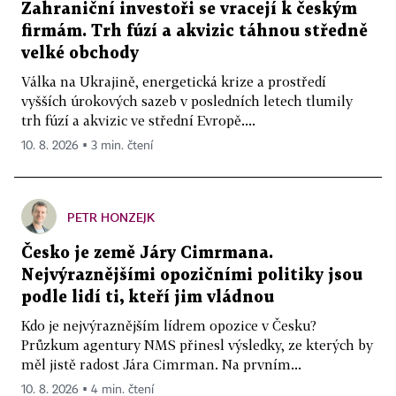
Zahraniční investoři se vracejí k českým
firmám. Trh fúzí a akvizic táhnou středně
velké obchody
Válka na Ukrajině, energetická krize a prostředí
vyšších úrokových sazeb v posledních letech tlumily
trh fúzí a akvizic ve střední Evropě....
10. 8. 2026 ▪ 3 min. čtení
PETR HONZEJK
Česko je země Járy Cimrmana.
Nejvýraznějšími opozičními politiky jsou
podle lidí ti, kteří jim vládnou
Kdo je nejvýraznějším lídrem opozice v Česku?
Průzkum agentury NMS přinesl výsledky, ze kterých by
měl jistě radost Jára Cimrman. Na prvním...
10. 8. 2026 ▪ 4 min. čtení