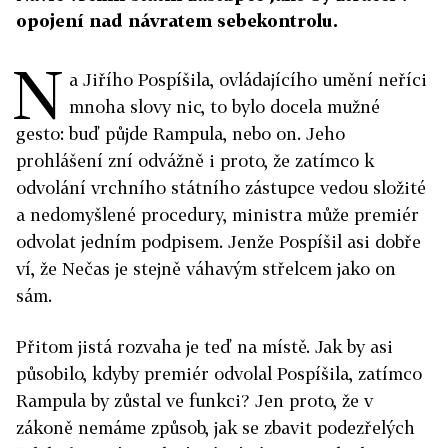
opojení nad návratem sebekontrolu.
N
a Jiřího Pospíšila, ovládajícího umění neříci
mnoha slovy nic, to bylo docela mužné
gesto: buď půjde Rampula, nebo on. Jeho
prohlášení zní odvážně i proto, že zatímco k
odvolání vrchního státního zástupce vedou složité
a nedomyšlené procedury, ministra může premiér
odvolat jedním podpisem. Jenže Pospíšil asi dobře
ví, že Nečas je stejně váhavým střelcem jako on
sám.
Přitom jistá rozvaha je teď na místě. Jak by asi
působilo, kdyby premiér odvolal Pospíšila, zatímco
Rampula by zůstal ve funkci? Jen proto, že v
zákoně nemáme způsob, jak se zbavit podezřelých