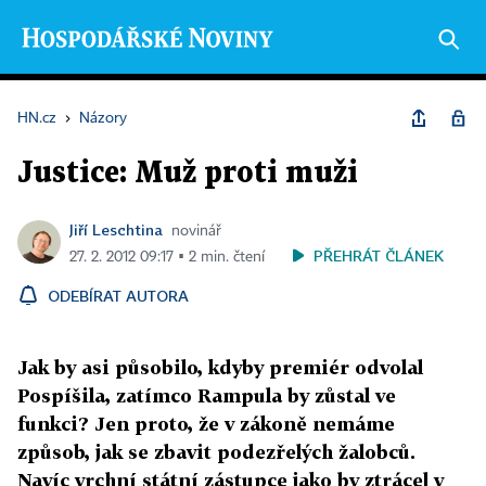
HN.cz
›
Názory
Justice: Muž proti muži
Jiří Leschtina
novinář
PŘEHRÁT ČLÁNEK
27. 2. 2012 09:17 ▪ 2 min. čtení
ODEBÍRAT AUTORA
Jak by asi působilo, kdyby premiér odvolal
Pospíšila, zatímco Rampula by zůstal ve
funkci? Jen proto, že v zákoně nemáme
způsob, jak se zbavit podezřelých žalobců.
Navíc vrchní státní zástupce jako by ztrácel v