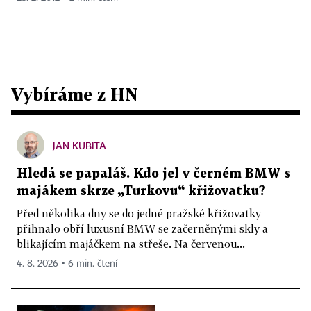
Vybíráme z HN
JAN KUBITA
Hledá se papaláš. Kdo jel v černém BMW s
majákem skrze „Turkovu“ křižovatku?
Před několika dny se do jedné pražské křižovatky
přihnalo obří luxusní BMW se začerněnými skly a
blikajícím majáčkem na střeše. Na červenou...
4. 8. 2026 ▪ 6 min. čtení