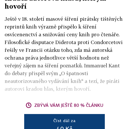
hovoří
Ještě v 18. století masové šíření pirátsky tištěných
reprintů knih výrazně přispělo k šíření
osvícenenctví a snižování ceny knih pro čtenáře.
Filosofické disputace Diderota proti Condorcetovi
řešily ve Francii otázku toho, zda má autorská
ochrana práva jednotlivce větší hodnotu než
veřejný zájem na šíření poznatků. Immanuel Kant
do debaty přispěl svým „O špatnosti
neautorizovaného vydávání knih“ a tezí, že piráti
autorovi kradou hlas, kterým hovoří.
ZBÝVÁ VÁM JEŠTĚ 80 % ČLÁNKU
Číst dál za
40 Kč