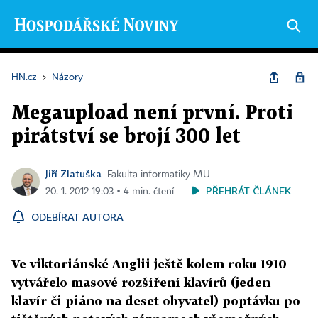
HN.cz
›
Názory
Megaupload není první. Proti
pirátství se brojí 300 let
Jiří Zlatuška
Fakulta informatiky MU
PŘEHRÁT ČLÁNEK
20. 1. 2012 19:03 ▪ 4 min. čtení
ODEBÍRAT AUTORA
Ve viktoriánské Anglii ještě kolem roku 1910
vytvářelo masové rozšíření klavírů (jeden
klavír či piáno na deset obyvatel) poptávku po