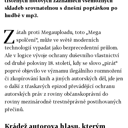
tištěných notových záznamech všemožných
skladeb srovnatelnou s dnešní poptávkou po
hudbě v mp3.
Z
átah proti Megauploadu, toto „Mega
spolčení“, může ve světě moderních
technologií vypadat jako bezprecedentní průlom.
Ale v logice vývoje ochrany duševního vlastnictví
od druhé poloviny 18. století, kdy se slovo „pirát“
poprvé objevilo ve významu ilegálního rozmnožení
či zkopírování knih a jiných autorských děl, jde jen
o další z třaskavých epizod převádějící ochranu
autorských práv z roviny občanskoprávní do
roviny mezinárodně trestněprávně postihovaných
přečinů.
Krádež autorova hlasu, kterým