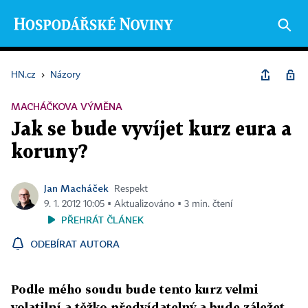
HN.cz
›
Názory
MACHÁČKOVA VÝMĚNA
Jak se bude vyvíjet kurz eura a
koruny?
Jan Macháček
Respekt
9. 1. 2012 10:05 ▪ Aktualizováno ▪ 3 min. čtení
PŘEHRÁT ČLÁNEK
ODEBÍRAT AUTORA
Podle mého soudu bude tento kurz velmi
volatilní a těžko předvídatelný a bude záležet