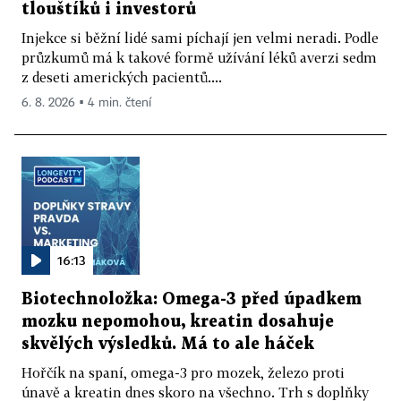
tlouštíků i investorů
Injekce si běžní lidé sami píchají jen velmi neradi. Podle
průzkumů má k takové formě užívání léků averzi sedm
z deseti amerických pacientů....
6. 8. 2026 ▪ 4 min. čtení
16:13
Biotechnoložka: Omega-3 před úpadkem
mozku nepomohou, kreatin dosahuje
skvělých výsledků. Má to ale háček
Hořčík na spaní, omega-3 pro mozek, železo proti
únavě a kreatin dnes skoro na všechno. Trh s doplňky