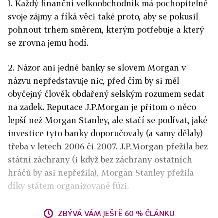
1. Každý finanční velkoobchodník má pochopitelně
svoje zájmy a říká věci také proto, aby se pokusil
pohnout trhem směrem, kterým potřebuje a který
se zrovna jemu hodí.
2. Názor ani jedné banky se slovem Morgan v
názvu nepředstavuje nic, před čím by si měl
obyčejný člověk obdařený selským rozumem sedat
na zadek. Reputace J.P.Morgan je přitom o něco
lepší než Morgan Stanley, ale stačí se podívat, jaké
investice tyto banky doporučovaly (a samy dělaly)
třeba v letech 2006 či 2007. J.P.Morgan přežila bez
státní záchrany (i když bez záchrany ostatních
hráčů by asi nepřežila), Morgan Stanley přežila
díky státem organizované fúzi.
ZBÝVÁ VÁM JEŠTĚ 60 % ČLÁNKU