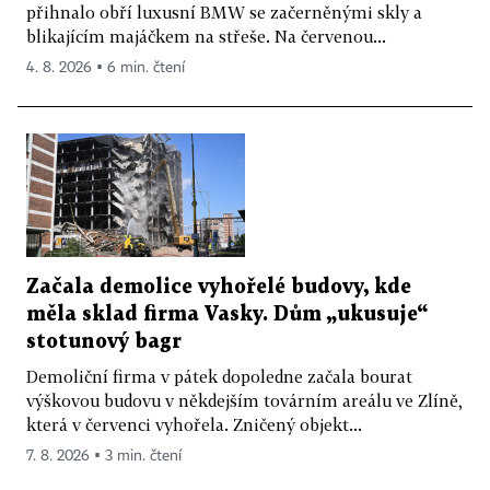
přihnalo obří luxusní BMW se začerněnými skly a
blikajícím majáčkem na střeše. Na červenou...
4. 8. 2026 ▪ 6 min. čtení
Začala demolice vyhořelé budovy, kde
měla sklad firma Vasky. Dům „ukusuje“
stotunový bagr
Demoliční firma v pátek dopoledne začala bourat
výškovou budovu v někdejším továrním areálu ve Zlíně,
která v červenci vyhořela. Zničený objekt...
7. 8. 2026 ▪ 3 min. čtení