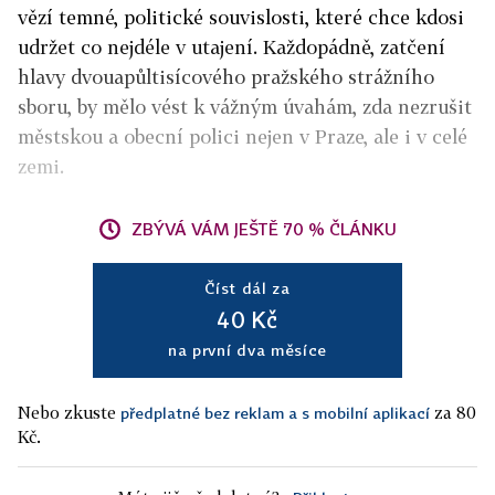
vězí temné, politické souvislosti, které chce kdosi
udržet co nejdéle v utajení. Každopádně, zatčení
hlavy dvouapůltisícového pražského strážního
sboru, by mělo vést k vážným úvahám, zda nezrušit
městskou a obecní polici nejen v Praze, ale i v celé
zemi.
ZBÝVÁ VÁM JEŠTĚ 70 % ČLÁNKU
Číst dál za
40 Kč
na první dva měsíce
Nebo zkuste
za 80
předplatné bez reklam a s mobilní aplikací
Kč.