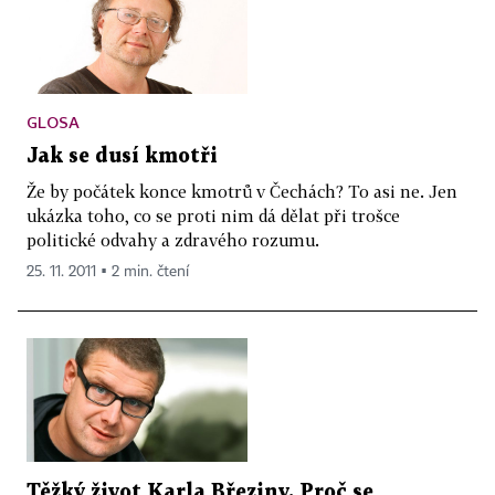
GLOSA
Jak se dusí kmotři
Že by počátek konce kmotrů v Čechách? To asi ne. Jen
ukázka toho, co se proti nim dá dělat při trošce
politické odvahy a zdravého rozumu.
25. 11. 2011 ▪ 2 min. čtení
Těžký život Karla Březiny. Proč se