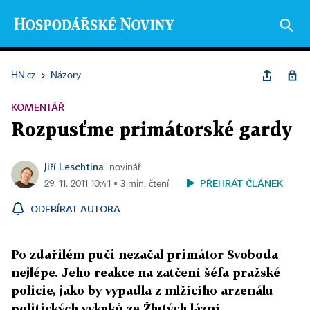
HN.cz
›
Názory
KOMENTÁŘ
Rozpusťme primátorské gardy
Jiří Leschtina
novinář
PŘEHRÁT ČLÁNEK
29. 11. 2011 10:41 ▪ 3 min. čtení
ODEBÍRAT AUTORA
Po zdařilém puči nezačal primátor Svoboda
nejlépe. Jeho reakce na zatčení šéfa pražské
policie, jako by vypadla z mlžícího arzenálu
politických vykuků ze Žlutých lázní.