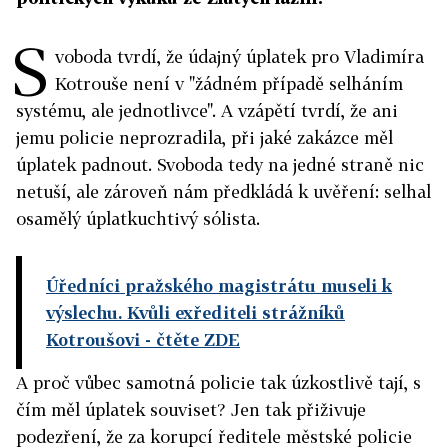
S
voboda tvrdí, že údajný úplatek pro Vladimíra
Kotrouše není v "žádném případě selháním
systému, ale jednotlivce". A vzápětí tvrdí, že ani
jemu policie neprozradila, při jaké zakázce měl
úplatek padnout. Svoboda tedy na jedné straně nic
netuší, ale zároveň nám předkládá k uvěření: selhal
osamělý úplatkuchtivý sólista.
Úředníci pražského magistrátu museli k
výslechu. Kvůli exřediteli strážníků
Kotroušovi
- čtěte ZDE
A proč vůbec samotná policie tak úzkostlivě tají, s
čím měl úplatek souviset? Jen tak přiživuje
podezření, že za korupcí ředitele městské policie