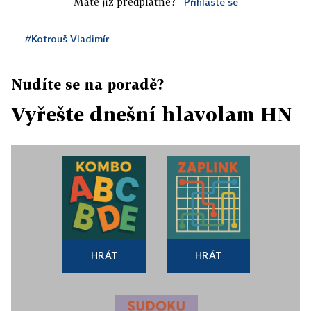
Máte již předplatné?
Přihlaste se
#Kotrouš Vladimír
Nudíte se na poradě?
Vyřešte dnešní hlavolam HN
HRÁT
HRÁT