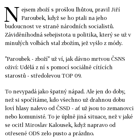
N
ejsem zboží s prošlou lhůtou, pravil Jiří
Paroubek, když se ho ptali na jeho
budoucnost ve straně národních socialistů.
Záviděníhodná sebejistota u politika, který se už v
minulých volbách stal zbožím, jež vyšlo z módy.
"Paroubek - zboží" už ví, jak dávno mrtvou ČSNS
oživí: Udělá z ní s pomocí sociálně cítících
starostů - středolevou TOP 09.
To nevypadá jako špatný nápad. Ale jen do doby,
než si spočítáme, kdo všechno už drahnou dobu
loví hlasy nalevo od ČSSD - ať už jsou to zemanovci
nebo komunisté. To je úplně jiná situace, než v jaké
se ocitl Miroslav Kalousek, když napravo od
otřesené ODS zelo pusto a prázdno.