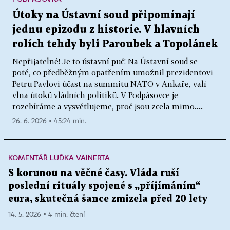
Útoky na Ústavní soud připomínají
jednu epizodu z historie. V hlavních
rolích tehdy byli Paroubek a Topolánek
Nepřijatelné! Je to ústavní puč! Na Ústavní soud se
poté, co předběžným opatřením umožnil prezidentovi
Petru Pavlovi účast na summitu NATO v Ankaře, valí
vlna útoků vládních politiků. V Podpásovce je
rozebíráme a vysvětlujeme, proč jsou zcela mimo....
26. 6. 2026 ▪ 45:24 min.
KOMENTÁŘ LUĎKA VAINERTA
S korunou na věčné časy. Vláda ruší
poslední rituály spojené s „příjímáním“
eura, skutečná šance zmizela před 20 lety
14. 5. 2026 ▪ 4 min. čtení