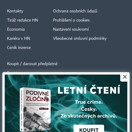
Kontakty
Ochrana osobních údajů
Tiráž redakce HN
Prohlášení o cookies
Economia
Nastavení soukromí
Kariéra v HN
Všeobecné smluvní podmínky
Ceník inzerce
Koupit / darovat předplatné
Eventy
×
Newslettery
RSS kanály
Autorská práva vykonává vydavatel. Bez písemného svolení vydavatele je
zakázáno jakékoli užití částí nebo celku díla, zejména rozmnožování a šíření
jakýmkoli způsobem, mechanickým nebo elektronickým, v českém nebo
jiném jazyce. Bez souhlasu vydavatele je zakázáno též rozmnožování