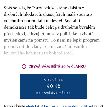
Spíš se zdá, že Paroubek se stane dalším z
drobných hlodavců, ukusujících malá sousta z
volebního potenciálu na levici. Sociální
demokracie tak bude čelit již druhému bývalém
předsedovi, udržujícímu se v politickém životě
myšlenkami na pomstu. To není nejlepší program
pro návrat do vlády. Ale na zmaření vzniku
levicového kabinetu to bohatě stačí.
ZBÝVÁ VÁM JEŠTĚ 50 % ČLÁNKU
Číst dál za
40 Kč
na první dva měsíce
Nebo zkuste
za 80
předplatné bez reklam a s mobilní aplikací