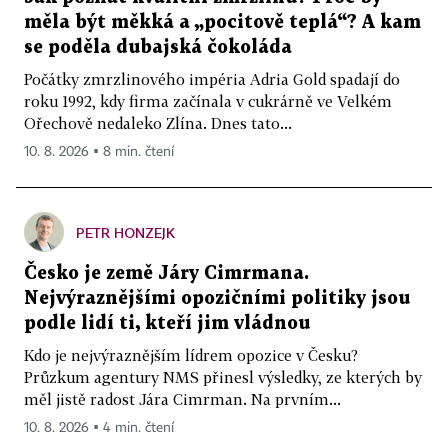
měla být měkká a „pocitově teplá“? A kam
se poděla dubajská čokoláda
Počátky zmrzlinového impéria Adria Gold spadají do
roku 1992, kdy firma začínala v cukrárně ve Velkém
Ořechově nedaleko Zlína. Dnes tato...
10. 8. 2026 ▪ 8 min. čtení
PETR HONZEJK
Česko je země Járy Cimrmana.
Nejvýraznějšími opozičními politiky jsou
podle lidí ti, kteří jim vládnou
Kdo je nejvýraznějším lídrem opozice v Česku?
Průzkum agentury NMS přinesl výsledky, ze kterých by
měl jistě radost Jára Cimrman. Na prvním...
10. 8. 2026 ▪ 4 min. čtení