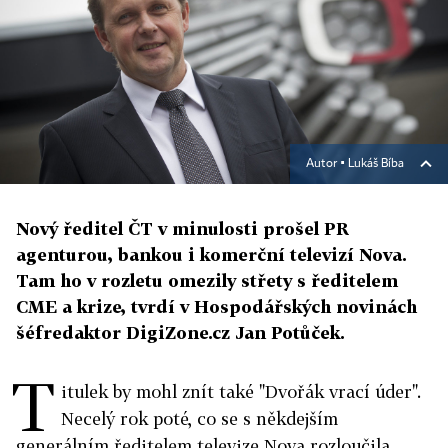
Autor ▪
Lukáš Bíba
Nový ředitel ČT v minulosti prošel PR
agenturou, bankou i komerční televizí Nova.
Tam ho v rozletu omezily střety s ředitelem
CME a krize, tvrdí v Hospodářských novinách
šéfredaktor DigiZone.cz Jan Potůček.
T
itulek by mohl znít také "Dvořák vrací úder".
Necelý rok poté, co se s někdejším
generálním ředitelem televize Nova rozloučila