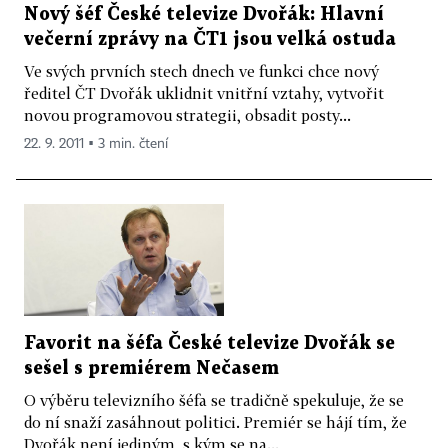
Nový šéf České televize Dvořák: Hlavní
večerní zprávy na ČT1 jsou velká ostuda
Ve svých prvních stech dnech ve funkci chce nový
ředitel ČT Dvořák uklidnit vnitřní vztahy, vytvořit
novou programovou strategii, obsadit posty...
22. 9. 2011 ▪ 3 min. čtení
Favorit na šéfa České televize Dvořák se
sešel s premiérem Nečasem
O výběru televizního šéfa se tradičně spekuluje, že se
do ní snaží zasáhnout politici. Premiér se hájí tím, že
Dvořák není jediným, s kým se na...