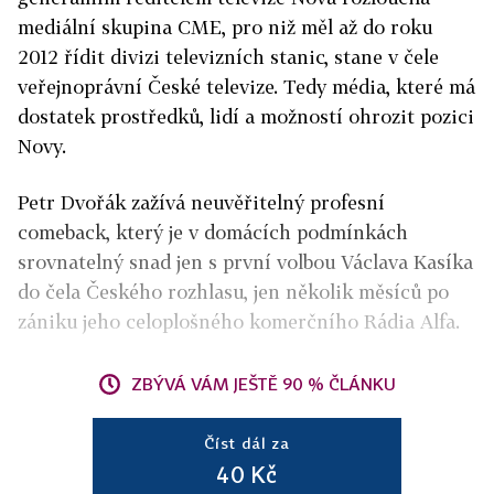
mediální skupina CME, pro niž měl až do roku
2012 řídit divizi televizních stanic, stane v čele
veřejnoprávní České televize. Tedy média, které má
dostatek prostředků, lidí a možností ohrozit pozici
Novy.
Petr Dvořák zažívá neuvěřitelný profesní
comeback, který je v domácích podmínkách
srovnatelný snad jen s první volbou Václava Kasíka
do čela Českého rozhlasu, jen několik měsíců po
zániku jeho celoplošného komerčního Rádia Alfa.
ZBÝVÁ VÁM JEŠTĚ 90 % ČLÁNKU
Číst dál za
40 Kč