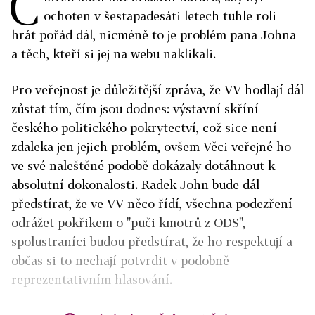
Č
ochoten v šestapadesáti letech tuhle roli
hrát pořád dál, nicméně to je problém pana Johna
a těch, kteří si jej na webu naklikali.
Pro veřejnost je důležitější zpráva, že VV hodlají dál
zůstat tím, čím jsou dodnes: výstavní skříní
českého politického pokrytectví, což sice není
zdaleka jen jejich problém, ovšem Věci veřejné ho
ve své naleštěné podobě dokázaly dotáhnout k
absolutní dokonalosti. Radek John bude dál
předstírat, že ve VV něco řídí, všechna podezření
odrážet pokřikem o "puči kmotrů z ODS",
spolustraníci budou předstírat, že ho respektují a
občas si to nechají potvrdit v podobně
reprezentativním hlasování.