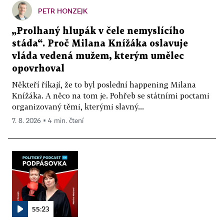
PETR HONZEJK
„Prolhaný hlupák v čele nemyslícího
stáda“. Proč Milana Knížáka oslavuje
vláda vedená mužem, kterým umělec
opovrhoval
Někteří říkají, že to byl poslední happening Milana
Knížáka. A něco na tom je. Pohřeb se státními poctami
organizovaný těmi, kterými slavný...
7. 8. 2026 ▪ 4 min. čtení
55:23