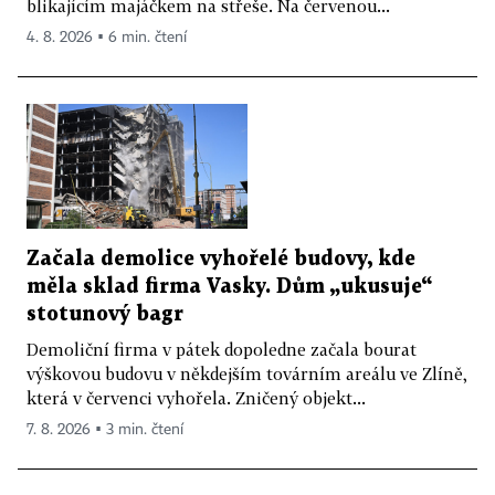
blikajícím majáčkem na střeše. Na červenou...
4. 8. 2026 ▪ 6 min. čtení
Začala demolice vyhořelé budovy, kde
měla sklad firma Vasky. Dům „ukusuje“
stotunový bagr
Demoliční firma v pátek dopoledne začala bourat
výškovou budovu v někdejším továrním areálu ve Zlíně,
která v červenci vyhořela. Zničený objekt...
7. 8. 2026 ▪ 3 min. čtení