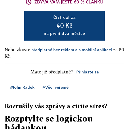
ZBÝVÁ VÁM JEŠTĚ 60 % ČLÁNKU
Číst dál za
40 Kč
na první dva měsíce
Nebo zkuste
za 80
předplatné bez reklam a s mobilní aplikací
Kč.
Máte již předplatné?
Přihlaste se
#John Radek
#Věci veřejné
Rozrušily vás zprávy a cítíte stres?
Rozptylte se logickou
hádankou