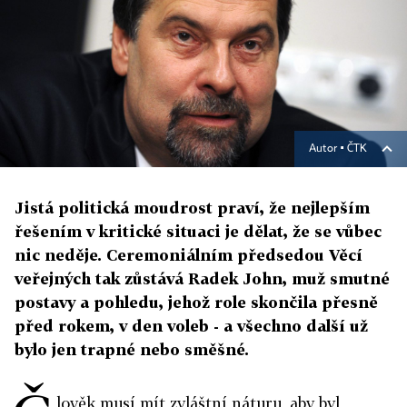
Autor ▪
ČTK
Jistá politická moudrost praví, že nejlepším
řešením v kritické situaci je dělat, že se vůbec
nic neděje. Ceremoniálním předsedou Věcí
veřejných tak zůstává Radek John, muž smutné
postavy a pohledu, jehož role skončila přesně
před rokem, v den voleb - a všechno další už
bylo jen trapné nebo směšné.
lověk musí mít zvláštní náturu, aby byl