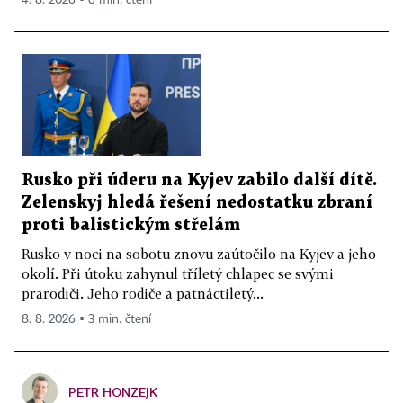
4. 8. 2026 ▪ 6 min. čtení
Rusko při úderu na Kyjev zabilo další dítě.
Zelenskyj hledá řešení nedostatku zbraní
proti balistickým střelám
Rusko v noci na sobotu znovu zaútočilo na Kyjev a jeho
okolí. Při útoku zahynul tříletý chlapec se svými
prarodiči. Jeho rodiče a patnáctiletý...
8. 8. 2026 ▪ 3 min. čtení
PETR HONZEJK