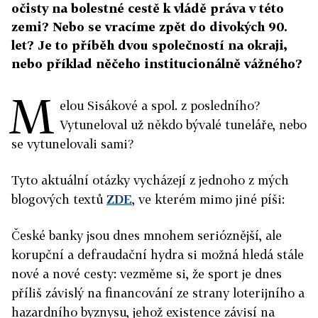
očisty na bolestné cestě k vládě práva v této
zemi? Nebo se vracíme zpět do divokých 90.
let? Je to příběh dvou společností na okraji,
nebo příklad něčeho institucionálně vážného?
M
elou Sisákové a spol. z posledního?
Vytuneloval už někdo bývalé tuneláře, nebo
se vytunelovali sami?
Tyto aktuální otázky vycházejí z jednoho z mých
blogových textů
ZDE
, ve kterém mimo jiné píši:
České banky jsou dnes mnohem serióznější, ale
korupční a defraudační hydra si možná hledá stále
nové a nové cesty: vezměme si, že sport je dnes
příliš závislý na financování ze strany loterijního a
hazardního byznysu, jehož existence závisí na