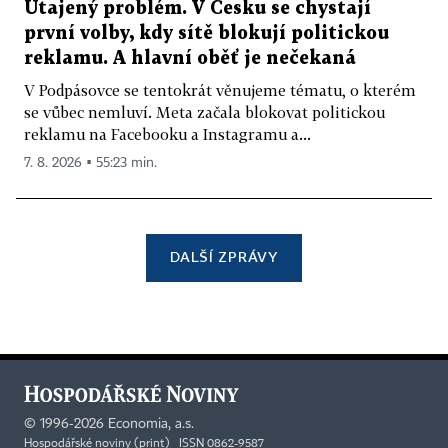
Utajený problém. V Česku se chystají
první volby, kdy sítě blokují politickou
reklamu. A hlavní oběť je nečekaná
V Podpásovce se tentokrát věnujeme tématu, o kterém
se vůbec nemluví. Meta začala blokovat politickou
reklamu na Facebooku a Instagramu a...
7. 8. 2026 ▪ 55:23 min.
DALŠÍ ZPRÁVY
©
1996-2026
Economia, a.s.
Hospodářské noviny (print) ISSN 0862-9587