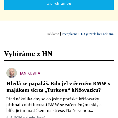
a s reklamou
|
Předplatné HN+ je zcela bez reklam.
Vybíráme z HN
JAN KUBITA
Hledá se papaláš. Kdo jel v černém BMW s
majákem skrze „Turkovu“ křižovatku?
Před několika dny se do jedné pražské křižovatky
přihnalo obří luxusní BMW se začerněnými skly a
blikajícím majáčkem na střeše. Na červenou...